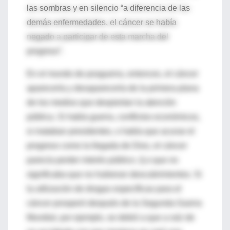
las sombras y en silencio “a diferencia de las
demás enfermedades, el cáncer se había
negado a participar de esta marcha del
progreso”.
En el mundo de posguerra, entonces, el cáncer
aparecería y desaparecería de la primera plana
de los medios que despiertan la atención
pública. Si había guerra, conflictos económicos,
si mataban presidentes, o había que acunar el
progreso como la llegada de Dios, el cáncer
parecía perder interés público. (Lo que no
significaba que no hubieran descubrimientos. Si
la utilización de drogas específicas para el
cáncer prosperó después de la Segunda Guerra
Mundial, por ejemplo, se debió a que a raíz de