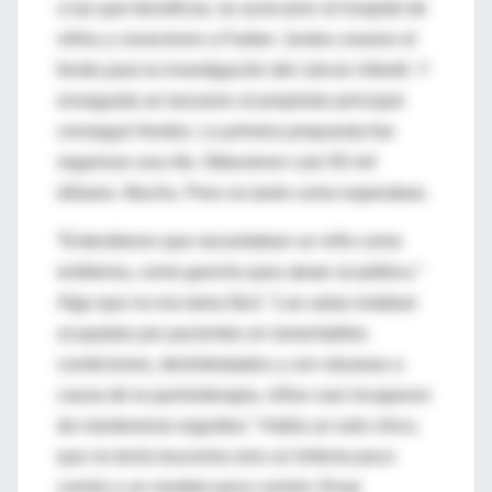
a las que beneficiar, se acercaron al hospital de
niños y conocieron a Farber. Juntos crearon el
fondo para la investigación del cáncer infantil. Y
enseguida se lanzaron al propósito principal:
conseguir fondos. La primera propuesta fue
organizar una rifa. Obtuvieron casi 50 mil
dólares. Mucho. Pero no tanto como esperaban.
“Entendieron que necesitaban un niño como
emblema, como gancho para atraer al público.”
Algo que no era tarea fácil. “Las salas estaban
ocupadas por pacientes en lamentables
condiciones, deshidratados y con náuseas a
causa de la quimioterapia, niños casi incapaces
de mantenerse erguidos.” Había un solo chico,
que no tenía leucemia sino un linfoma poco
común y un nombre poco común: Einar