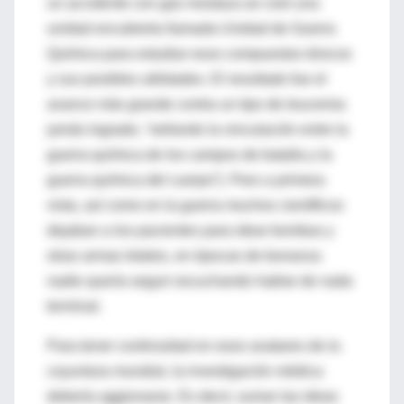
un accidente con gas mostaza se creó una
unidad encubierta llamada Unidad de Guerra
Química para estudiar esos compuestos tóxicos
y sus posibles utilidades. El resultado fue el
avance más grande contra un tipo de leucemia
jamás logrado, “sellando la vinculación entre la
guerra química de los campos de batalla y la
guerra química del cuerpo”). Pero a primera
vista, así como en la guerra muchos científicos
dejaban a los pacientes para idear bombas y
otras armas letales, en épocas de bonanza
nadie quería seguir escuchando hablar de nada
terminal.
Para tener continuidad en esos avatares de la
coyuntura mundial, la investigación médica
debería aggionarse. Es decir, sumar las ideas