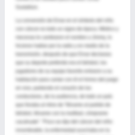
Gustafson.
La conversión de Einar en el símbolo del niño
con cáncer es todo un signo de época. Médico y
mecenas le cambiaron el nombre a Jimmy, lo
hicieron hablar por la radio y en medio de la
transmisión, después de que Einar declarara
que su deporte preferido era el béisbol, los
jugadores de su equipo favorito entraron a su
habitación para cantar con él el himno del juego
en vivo, partiendo el corazón de los
conductores, de la audiencia, de todo un país
que lloraba al ritmo de “llévame al partido de
béisbol, llévame con la multitud, cómprame
cacahuate”. “Poco se dijo del cáncer del niño:
innombrable, la enfermedad acechaba en la