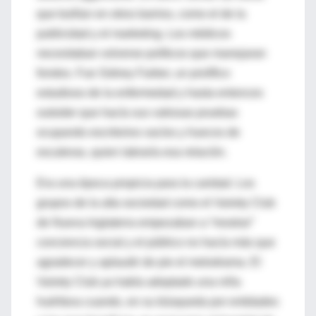
que bullían en otros barrios, como el de la
publicidad y el marketing. Los médicos
necesitaban volverse políticos que manejaran
fondos. Fue Sidney Farber, un prolífico
estudioso de la enfermedad y hasta entonces
outsider que hacía sus valiosas pruebas
ocupando escritorios vacíos y huecos de
escaleras, quien labraría esa relación.
Era una época propicia para la caridad. Los
grupos de la alta sociedad como el Variety Club
de Nueva Inglaterra empezaban a “mostrar”
conciencia social y el público no hacía más que
agradecer y aplaudir de pie el melodrama. El
Variety Club ya había adoptado una niña
huérfana cuando, en su búsqueda por entidades