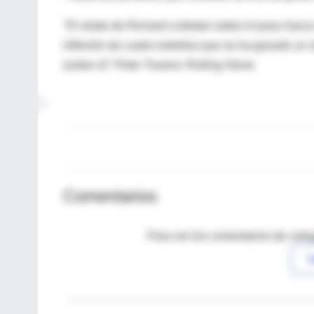
"El relato de Richard Linklater sobre el paso hacia
inflexión de cuatro estrellas que se ha ganado un s
(sobre 4)" Peter Travers: Rolling Stone
Comentarios
Para ver los comentarios de coleg
I