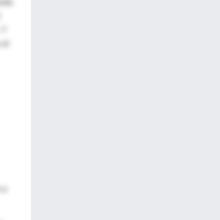
rido
 Y
 al
 a