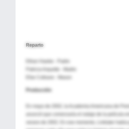
Reparto
Ethan Hawke - Padre
Patricia Arquette - Madre
Ellar Coltrane - Mason
Producción
En mayo de 2002, la Academia Americana de Premios
anunció que comenzaría el rodaje de la película e
verano de 2002. En ese momento, Linklater había pr