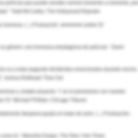
 una película que puede resultar normal momento a momento, pe
lidad." Todd McCarthy: The Hollywood Reporter
n hermosa. (...) Puntuación: ★★★★★ (sobre 5)"
n su género: una hermosa estratagema de película." Owen
ícula va a estar pagando dividendos emocionales durante mucho,
" Joshua Rothkopf: Time Out
hermoso y simple proyecto. Y se lo premiamos con nuestra
e 5)" Michael Phillips: Chicago Tribune
talmente despreocupada en tratar de serlo. (...) Puntuación:
e como tú." Manohla Dargis: The New York Times