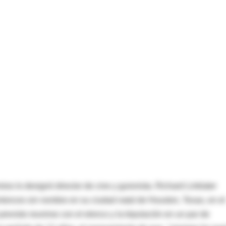
 lo designó director de cine y guionista. Richard Linklater
ntonces sin nombre en su ciudad natal de Houston, Texas, en el
evisto reunirse con el elenco y la tripulación en un par de