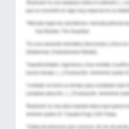
'Boyhood' es una epopeya sobre lo ordinario (...)
que se convierte en algo muy especial en su tota
"Menudo logro tan asombroso; menuda película ta
Xan Brooks: The Guardian
"Es una narración dramática fascinante y única e
Gleiberman: Entertainment Weekly
"Inquebrantable, ingeniosa y muy sentida, la pel
mucho tiempo. (...) Puntuación: ★★★★★ (sobre 5)
"Linklater se tomó su tiempo para completar este 
completa atención. (...) Puntuación: ★★★★★ (sobr
'Boyhood' es una obra maestra épica que parece to
★★★★ (sobre 4)" Claudia Puig: USA Today
"Habla de personas que conoces, tal vez de gent