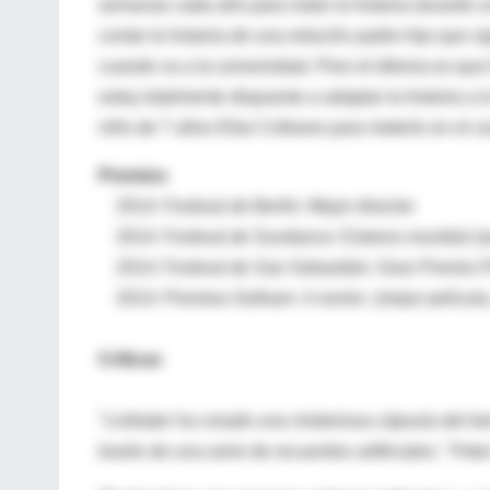
semanas cada año para rodar la historia durante u
contar la historia de una relación padre-hijo que s
cuando va a la universidad. Pero el dilema es que
estoy totalmente dispuesto a adaptar la historia a 
niño de 7 años Ellar Coltrane para meterlo en el cen
Premios
2014: Festival de Berlín: Mejor director
2014: Festival de Sundance: Estreno mundial (s
2014: Festival de San Sebastián: Gran Premio F
2014: Premios Gotham: 4 nomin. (mejor película, ac
Críticas
"Linklater ha creado una misteriosa cápsula del ti
través de una serie de recuerdos artificiales." Pet