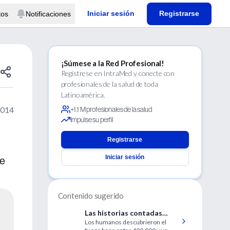
Iniciar sesión
Registrarse
tos
Notificaciones
¡Súmese a la Red Profesional!
Regístrese en IntraMed y conecte con
profesionales de la salud de toda
Latinoamérica.
2014
+1.1 M profesionales de la salud
Impulse su perfil
Registrarse
Iniciar sesión
de
Contenido sugerido
Las historias contadas
Los humanos descubrieron el
alrededor del fuego