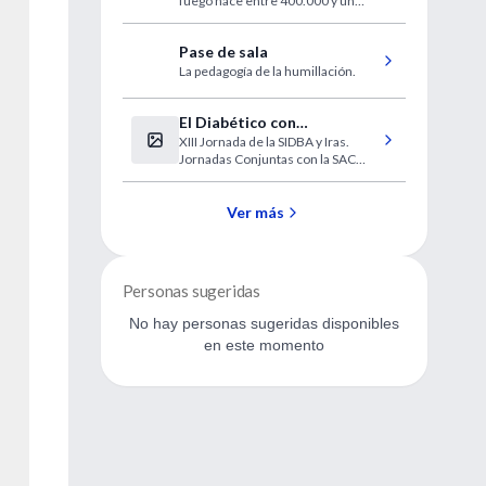
fuego hace entre 400.000 y un
millón de años. Sus llamas fueron
usadas para cocinar alimentos,
Pase de sala
defenderse de depredadores e
iluminar la oscuridad.
La pedagogía de la humillación.
El Diabético con
XIII Jornada de la SIDBA y Iras.
Enfermedad Cardiovascular
Jornadas Conjuntas con la SAC
oeste: Dificultades que plantea el
diabético con enfermedad
cardiovascular
Ver más
Personas sugeridas
No hay personas sugeridas disponibles
en este momento