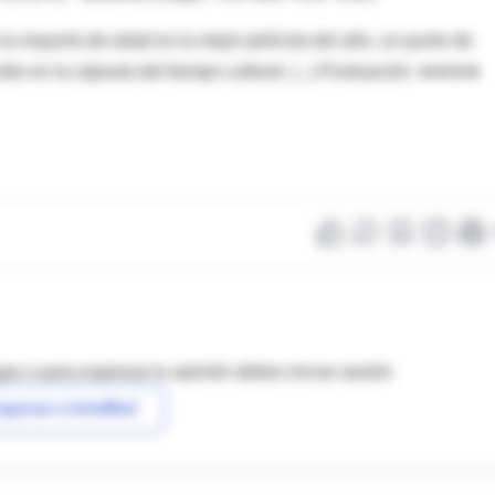
 la mayoría de edad es la mejor película del año, un punto de
itio en la cápsula del tiempo cultural. (...) Puntuación: ★★★★
as o para expresar tu opinión debes iniciar sesión
ngresar a IntraMed