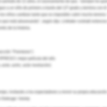
n período de 12 años, el razonamiento de que, "siempre he que
igue a un niño de primero a través del 12º grado y termina con él
 los niños cambian tanto que es imposible cubrir mucho terreno.
lo que está atravesando", según dijo. Linklater contrató entonces
tro de la historia.
ección "Premieres")
IPRESCI: mejor película del año
tor, actriz, actor revelación)
empo, invitando a los espectadores a revivir su propia educación
er Debruge: Variety