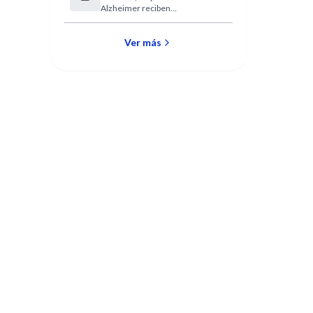
Alzheimer reciben
tratamiento
estimulación cognitiva y
corporal.
Ver más