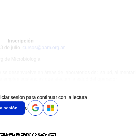
Inscripción
 3 de julio
cursos@aam.org.ar
g.de Microbiología
 se desenvuelve en áreas de laboratorios de: salud, alimentari
ue emplee sustancias que afecten la salud del operador
niciar sesión para continuar con la lectura
o
ia sesión