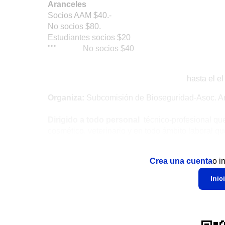
Aranceles
Socios AAM $40.-
No socios $80.
Estudiantes socios $20
""" No socios $40
hasta el el
Organiza:
Subcomisión de Bioseguridad-Asoc. Ar
Dirigido a todo personal
técnico-profesional que
cosmético, veterinario y en todo ámbito laboral q
Crea una cuenta
o i
Inic