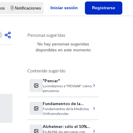
Iniciar sesión
Registrarse
tos
Notificaciones
Personas sugeridas
No hay personas sugeridas
disponibles en este momento
Contenido sugerido
"Pensar"
Lo invitamos a "PENSAR" cómo
pensamos
Fundamentos de la
Fundamentos de la Medicina
Medicina
Orthomolecular
Orthomolecular
Alzheimer: sólo el 10%
En ALMA, las personas con
de los pacientes está en