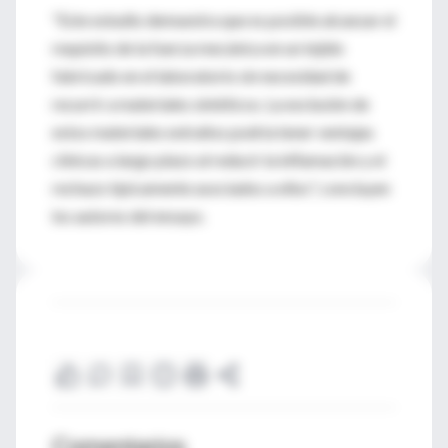
"Este estudio demuestra que es posible alcanzar el
requisito de la fuerza mecánica en un tejido
fabricado en el laboratorio sin necesidad de
recurrir a materiales sintéticos. La exclusión de
estos materiales extraños podría tener ventajas
clínicas a largo plazo al reducir la inflamación y el
rechazo típicamente asociados a ellos", concluyen
los autores del ensayo.
Comentarios