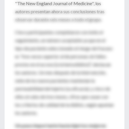
''The New England Journal of Medicine'', los
autores presentan ahora sus conclusiones tras
observar durante seis meses a todo el grupo.
Cinco participantes completaron con éxito el
seguimiento, un número aceptable ya que en el
tipo de paciente seleccionado el riesgo de fracaso
es "tres veces superior al de personas sin fallos
previos en el acceso [a la hemodiálisis]", destacan
los autores. Un mes después de la intervención,
siete de los nueve pacientes mantenían la
permeabilidad del injerto (su eficacia), y cinco de
ellos al cabo de tres meses, cifras que casan con
los criterios de calidad de la diálisis, según apuntan
los autores.
Un paso importante hacia injertos mejores