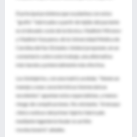
El principal problema que se plantea con estos
''grafts'' fabricados a partir de tejido del paciente
es el elevado coste de la técnica. Vladimir Mironov
y Vladimir Kasyanov, de la Universidad Médica de
Carolina del Sur (Estados Unidos) proponen, en un
comentario sobre este trabajo, una alternativa
más barata y potencialmente más efectiva.
Los bioinjertos, con una matriz acelular, "tienen un
manejo y unas características biomecánicas
excelentes", apuntan estos especialistas, y menos
riesgo de complicaciones. No obstante, "el ensayo
clínico exitoso del primer injerto fabricado
mediante ingeniería tisular es un hito
revolucionario", añaden.