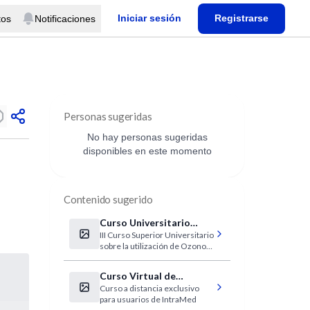
Iniciar sesión
Registrarse
tos
Notificaciones
Personas sugeridas
No hay personas sugeridas
disponibles en este momento
Contenido sugerido
Curso Universitario
III Curso Superior Universitario
utilización de Ozono en
sobre la utilización de Ozono
Medicina
en Medicina
Curso Virtual de
Curso a distancia exclusivo
Electrocardiografía
para usuarios de IntraMed
Clínica IntraMed