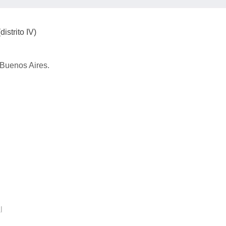
istrito IV)
 Buenos Aires.
l