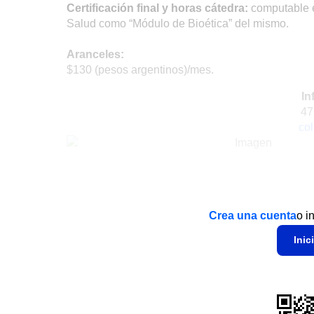
Certificación final y horas cátedra:
computable e
Salud como “Módulo de Bioética” del mismo.
Aranceles:
$130 (pesos argentinos)/mes.
In
47
co
Crea una cuenta
o i
Inic