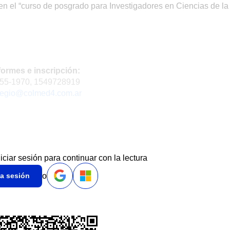
n el “curso de posgrado para Investigadores en Ciencias de la
formes e inscripción:
55-1970, 1549728919
legio@colmed4.com.ar
niciar sesión para continuar con la lectura
o
ia sesión