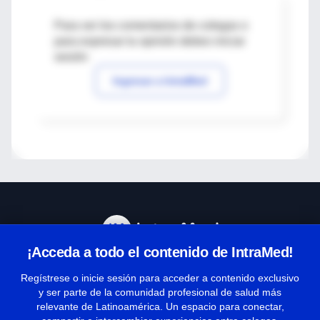
Para ver los comentarios de colegas o
para expresar tu opinión debes iniciar
sesión
Ingresar a IntraMed
¡Acceda a todo el contenido de IntraMed!
Centro de Ayuda
Regístrese o inicie sesión para acceder a contenido exclusivo
y ser parte de la comunidad profesional de salud más
relevante de Latinoamérica. Un espacio para conectar,
Términos y condiciones