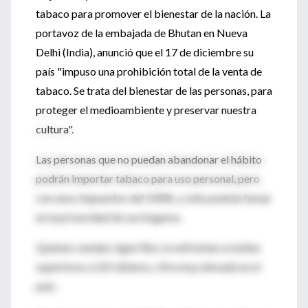
tabaco para promover el bienestar de la nación. La
portavoz de la embajada de Bhutan en Nueva
Delhi (India), anunció que el 17 de diciembre su
país "impuso una prohibición total de la venta de
tabaco. Se trata del bienestar de las personas, para
proteger el medioambiente y preservar nuestra
cultura".
Las personas que no puedan abandonar el hábito
podrán importar tabaco para uso personal, pero
con unos impuestos del 100%, y sólo podrán fumar
en la privacidad de sus hogares.
Quienes vendan cigarrillos se enfrentan a multas
superiores a 225 dólares, cifra muy elevada en el
país.