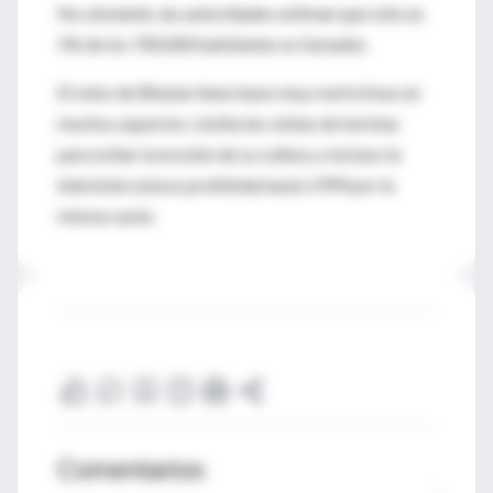
No obstante, las autoridades estiman que sólo un
1% de los 700.000 habitantes es fumador.
El reino de Bhutan tiene leyes muy restrictivas en
muchos aspectos. Limita las visitas de turistas
para evitar la erosión de su cultura, e incluso la
televisión estuvo prohibida hasta 1999 por la
misma razón.
Comentarios