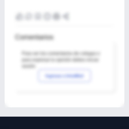
Comentarios
Para ver los comentarios de colegas o
para expresar tu opinión debes iniciar
sesión
Ingresar a IntraMed