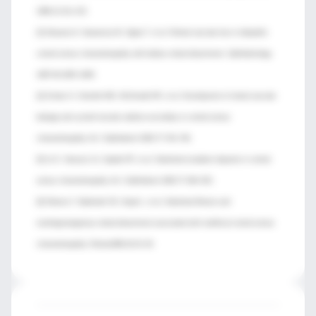
1866;12:211–215.
[3] Akiyama K, Kawamura M, Ogata T, et al. Retinal vascular loss in idiopathic
central serous chorioretinopathy with bullous retinal detachment. Ophthalmology
1987;94:1605–1609.
[4] Schatz H, Osterloh MD, McDonald HR, et al. Development of retinal vascular
leakage and cystoid macular oedema secondary to central serous
chorioretinopathy. Br J Ophthalmol 1993;77:744–746.
[5] Ie D, Yannuzzi LA, Spaide RF, et al. Subretinal exudative deposits in central
serous chorioretinopathy. Br J Ophthalmol 1993;77:349–353.
[6] Sharma T, Badrinath SS, Gopal L, et al. Subretinal fibrosis and
nonrhegmatogenous retinal detachment associated with multifocal central serous
chorioretinopathy. Retina1998;18:23–29.