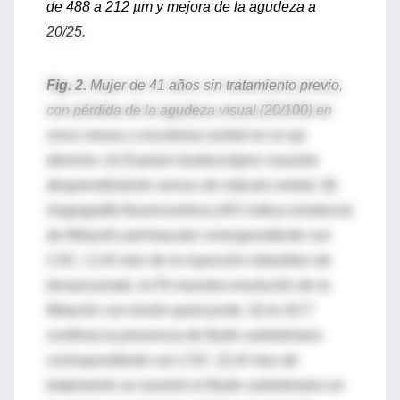
de 488 a 212 µm y mejora de la agudeza a
20/25.
Fig. 2.
Mujer de 41 años sin tratamiento previo,
con pérdida de la agudeza visual (20/100) en
cinco meses y escotoma central en el ojo
derecho. A) Examen fundoscópico muestra
desprendimiento seroso de mácula central. B)
Angiografía fluoresceínica (AF) indica existencia
de filtración perimacular correspondiente con
CSC, C) Al mes de la inyección intravítreo de
bevacizumab, la FA muestra resolución de la
filtración con lesión quiescente. D) la OCT
confirma la presencia de fluido subretiniano
correspondiente con CSC. E) Al mes de
tratamiento se resolvió el fluido subretiniano en