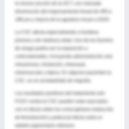
la misma sección de la OCT, con marcada
disminución del engrosamiento foveal de 465 a
188 µm y mejora de la agudeza visual a 20/20.
La CSC afecta especialmente a hombres
jóvenes y de mediana edad. Uno de los factores
de riesgo podría ser la exposición a
corticosteroides, incluyendo administración oral,
intravenosa, inhalación, intranasal,
intramuscular y tópica. En algunos pacientes la
CSC, se ve acompañada de migraña.
Los resultados positivos del tratamiento anti-
FCEV contra la CSC pueden estar asociados
con el efecto sobre los coriocapilares (reducción
de fenestración) y potencial efecto sobre el
epitelio pigmentario retiniano.