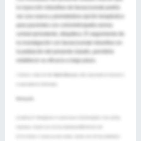
la inyección intravítreo de bevacizumab podría
ser una nueva y prometedora opción terapéutica
para pacientes con coriorretinopatía serosa
central persistente, idiopática. El seguimiento de
la investigación con bevacizumab intravítreo en
la población del presente estudio, permitiría
establecer su eficacia a largo plazo.
♦ Síntesis y traducción:
Dr. Martín Mocorrea
, editor responsable de Intramed en
la especialidad de oftalmología.
Bibliografía
:
[1] Spitnaz M. Pathogenesis of central serous chorioretinopathy A new working
hypotheses. Graefes Arch Clin Exp Ophthalmol1986;224:321–324.
[2] Von Graefe A. Central recurrent retinitis. Graefes Arch Clin Exp Ophthalmol