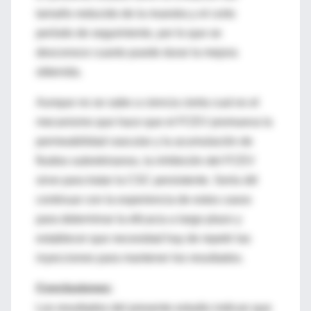
tamaño reducido de la muestra y el corto
período de seguimiento, por lo que se
desconoce cuanto puede durar la mejora
obtenida.
Aunque no se sabe a ciencia cierta cual es el
mecanismo que hace que el FCEV promueva la
permeabilidad vascular y la acumulación de
fluidos subretinianos, la inhibición del FCEV
sirve para tratar la CSC persistente. Sería útil
continuar con la experiencia de estos casos
para determinar la eficacia a largo plazo y
establecer que necesidad hay de repetir las
inyecciones para mantener los resultados.
Conclusiones:
Los resultados del presente estudio indican que