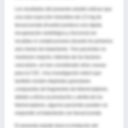
Los resultados del presente estudio indican que
una sola inyección intravítreo de 2,5 mg de
bevacizumab (Avastin) produce una rápida
recuperación morfológica y funcional sin
recaídas ni complicaciones durante los primeros
seis meses de tratamiento. Tres pacientes no
mostraron mejoría. Además de los factores
vasculares, se han considerado otras causas
para la CSC. Una investigación indicó que
también existen depósitos granulares
compuestos de fragmentos de fotorreceptores,
debido a dicha acumulación y atrofia de los
fotorreceptores, algunos pacientes pueden no
responder al tratamiento con bevacizumab.
El presente estudio tiene la limitación del