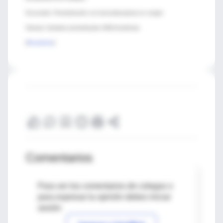
Enunciado: Premedicación con benzodiacepinas en cirugía
Sintaxis: Sedative premedication AND Anesthesia
[
Resultados
]
Comentarios
Para ver los comentarios de colegas o
para expresar tu opinión debes iniciar
sesión