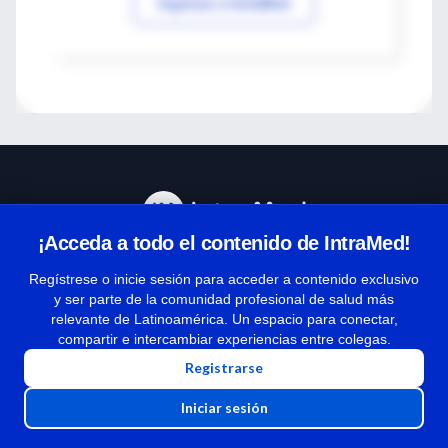
Ingresar a IntraMed
¡Acceda a todo el contenido de IntraMed!
Centro de Ayuda
Regístrese o inicie sesión para acceder a contenido exclusivo
y ser parte de la comunidad profesional de salud más
relevante de Latinoamérica. Un espacio para conectar,
Términos y condiciones
compartir e intercambiar experiencias entre colegas.
| Políticas de privacidad
Registrarse
| Todos los derechos reservados | Copyright 1997-2026
Iniciar sesión