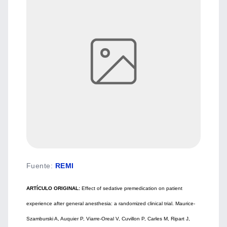
Fuente
:
REMI
ARTÍCULO ORIGINAL:
Effect of sedative premedication on patient
experience after general anesthesia: a randomized clinical trial. Maurice-
Szamburski A, Auquier P, Viarre-Oreal V, Cuvillon P, Carles M, Ripart J,