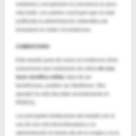
extubaron y recuperaron la conciencia un poco
más tarde. Los autores concluyen que no está
justificada la administración sistemática de
lorazepam en estas circunstancias.
COMENTARIO:
Este estudio pone de nuevo en evidencia cómo
actuaciones que realizamos de rutina
sin una
base científica sólida
, lejos de ser
beneficiosas, pueden ser deletéreas. Otro
ejemplo ha sido discutido recientemente en
REMI [1].
Las principales limitaciones del estudio son el
uso de una sola benzodiacepina y su
administración el mismo día de la cirugía y no la