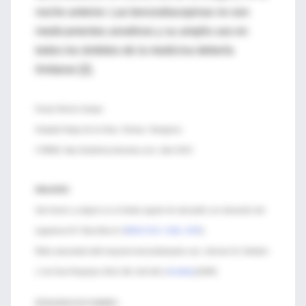
noche anterior. Las benzodiacepinas no son
medicamentos anodinos y su amplio uso en
todos los ámbitos de la medicina debería
limitarse [2].
Ferran Roche Campo
Hospital Verge de la Cinta, Tortosa, Tarragona.
© REMI, http://medicina-intensiva.com. Julio 2015.
ENLACES:
Aire frente a oxígeno en el infarto agudo de miocardio con elevación del
segmento-ST. Díaz-Díaz D. [
REMI 2015; 15(6). 2055
]
Risks associated with long-term benzodiazepine use. Johnson B, Streltzer
J. Am Fam Physician 2013; 88: 224-226. [
PubMed
] [PDF]
BÚSQUEDA EN PUBMED: