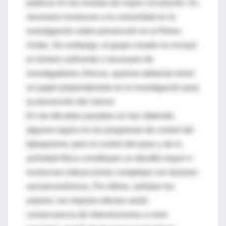
publicar en las revistas de mayor circulación. Es
necesario involucrar a la comunidad en la
investigación sobre prevención en el Reino
Unido. Sin embargo, el grupo creado no incluyó
el número suficiente o necesario de
investigadores clínicos, quienes deberían tener
un papel preponderante en la investigación para
la prevención del cáncer.
En las décadas pasadas se han obtenido
algunos logros en los programas de control del
tabaquismo; pero el control del peso y de la
actividad física constituyen un desafío mayor e
involucran interacciones complejas con factores
socioeconómicos. Por último, señalan los
autores, los mejores efectos serán
consecuencia de intervenciones a nivel