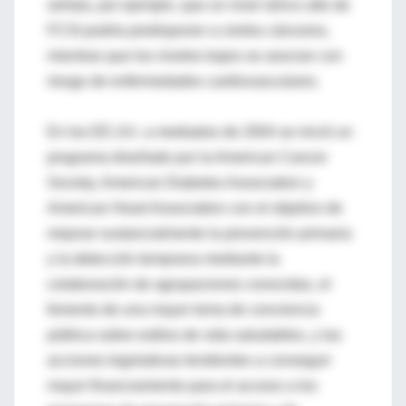
señala, por ejemplo, que un nivel sérico alto de
FCSI podría predisponer a ciertos cánceres,
mientras que los niveles bajos se asocian con
riesgo de enfermedades cardiovasculares.
En los EE.UU. a mediados de 2004 se inició un
programa diseñado por la American Cancer
Society, American Diabetes Association y
American Heart Association con el objetivo de
mejorar sustancialmente la prevención primaria
y la detección temprana mediante la
colaboración de agrupaciones conocidas, el
fomento de una mayor toma de conciencia
pública sobre estilos de vida saludables, y las
acciones legislativas tendientes a conseguir
mayor financiamiento para el acceso a los