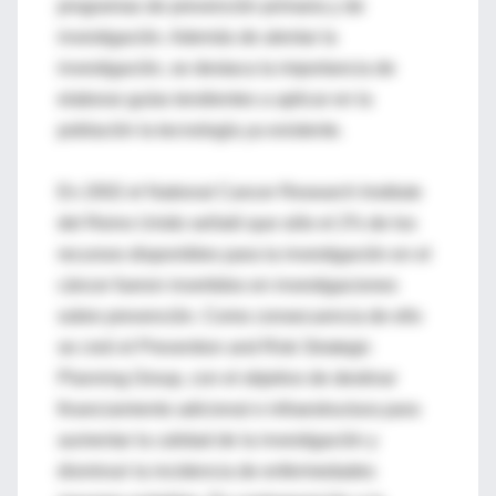
programas de prevención primaria y de
investigación. Además de alentar la
investigación, se destaca la importancia de
elaborar guías tendientes a aplicar en la
población la tecnología ya existente.
En 2002 el National Cancer Research Institute
del Reino Unido señaló que sólo el 2% de los
recursos disponibles para la investigación en el
cáncer fueron invertidos en investigaciones
sobre prevención. Como consecuencia de ello
se creó el Prevention and Risk Strategic
Planning Group, con el objetivo de destinar
financiamiento adicional e infraestructura para
aumentar la calidad de la investigación y
disminuir la incidencia de enfermedades