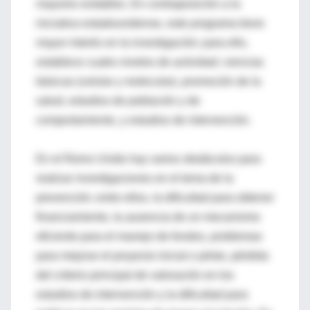
mayores evitables. En contraposición a la
iniciativa estadounidense, este programa tiene
mayor interés en la investigación; para ello,
establece cuatro niveles de actividad: ciencias
básicas (celular y molecular), promoción de la
salud, estudios de población y de
comportamiento, y estudios de intervención.
En el Reino Unido hay varios obstáculos para
realizar investigaciones en el tema de la
prevención; entre ellos, la dificultad para obtener
financiamiento, la ausencia de un mecanismo
eficiente para el manejo de fondos, problemas
para mejorar el proyecto inicial o piloto, pérdida
del criterio principal de valoración en los
estudios de intervención y la dificultad para