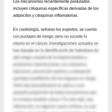
Los mecanismos recientemente postulados
incluyen citoquinas específicas derivadas de los
adipocitos y citoquinas inflamatorias.
En cardiología, señalan los expertos, se cuenta
con puntajes de riesgo; pero no sucede lo
mismo en el cáncer. Investigaciones actuales se
han basado en la identificación de individuos de
alto riesgo a través de la historia familiar y
posteriores intervenciones con exámenes
intensivos, prevención química y extirpación
quirúrgica profiláctica de los órganos en riesgo.
Todo este procedimiento se aplica a una
pequeña proporción de todas las personas que
en el futuro tendrán cáncer. Por otro lado, hay
información, en algunos casos confusa, la cual