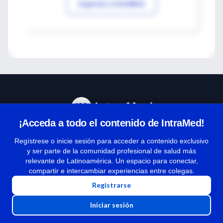
Ingresar a IntraMed
¡Acceda a todo el contenido de IntraMed!
Centro de Ayuda
Regístrese o inicie sesión para acceder a contenido exclusivo
y ser parte de la comunidad profesional de salud más
relevante de Latinoamérica. Un espacio para conectar,
Términos y condiciones
compartir e intercambiar experiencias entre colegas.
| Políticas de privacidad
Registrarse
| Todos los derechos reservados | Copyright 1997-2026
Iniciar sesión