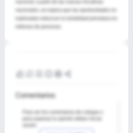
nacional; a partir de las nuevas iniciativas
nacionales, se espera que las oportunidades no
exploradas reduzcan la mortalidad prematura en
millones de personas.
Comentarios
Para ver los comentarios de colegas o
para expresar tu opinión debes iniciar
sesión