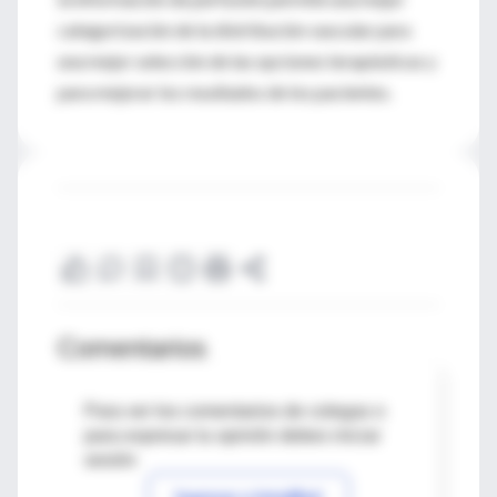
categorización de la distribución vascular para
una mejor selección de las opciones terapéuticas y
para mejorar los resultados de los pacientes.
Comentarios
Para ver los comentarios de colegas o
para expresar tu opinión debes iniciar
sesión
Ingresar a IntraMed