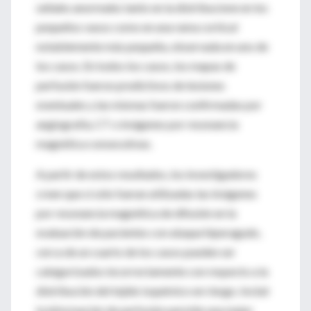
señales anormales tanto en la distribucione en los
pequeños vasos como en una rama cortical
notablemente más pequeña, observada en uno de
los casos. En todos los casos, los mapas de
perfusión fueron predictivos de lesiones
eventuales y las mismas fueron confirmadas por
angiografía, CT o imágenes por resonancia
magnética consecutivas.
A partir de estos resultados, los investigadores
creen que si sólo fueran utilizadas las imágenes
por resonancia magnética de difusión en la
evaluación de pacientes con ataque hiperagudo,
cerca de un cuarto de los casos pueden ser
categorizados incorrectamente con respecto a la
distribución del tejido isquémico en riesgo. Incluir
la información de perfusión permite una mejor