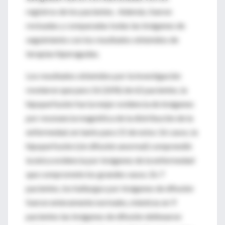
registros de los pacientes. Además, fueron
revisadas y comparadas todas las imágenes de
seguimiento con los resultados obtenidos de
terapias hiperagudas.
Los resultados obtenidos por la investigación
revelaron que para 16 (26%) de 62 pacientes, la
hipoperfusión fue la mejor evidencia de imágenes
por resonancia magnética de la distribución de la
enfermedad, en tanto para 15 de estos 16 casos, la
hipoperfusión (sin difusión anormal) comprendió
la única evidencia por imágenes de la enfermedad
que compromete los grandes vasos. En 7
pacientes, los hallazgos por imágenes de difusión
fueron enteramente normales, mientras en 9
pacientes las imágenes de difusión delinearon