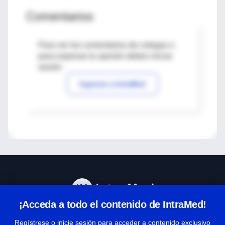
Comentarios
Para ver los comentarios de colegas o
para expresar tu opinión debes iniciar
sesión
Ingresar a IntraMed
¡Acceda a todo el contenido de IntraMed!
Centro de Ayuda
Regístrese o inicie sesión para acceder a contenido exclusivo