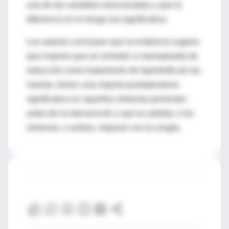
una de las variables mencionadas y que la
diferencia en el riesgo era significativa.
Los autores concluyen que la evidencia sugiere
que mujeres que se someten a mamoplastía de
reducción como tratamiento de hipertrofia de las
mamas, tienen una mejoría postoperatoria
significativa en aquellos síntomas presentes
antes de la intervención y que la calidad, o los
síntomas, o ambos, mejoran con la cirugía.