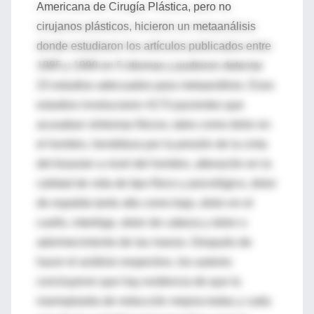
Americana de Cirugía Plástica, pero no
cirujanos plásticos, hicieron un metaanálisis
donde estudiaron los artículos publicados entre
1985 y 1999 en 5 idiomas y pudieron detectar
23 estudios adecuados para metaanálisis. Esos
estudios involucraron 4173 pacientes que
acusaban síntomas físicos, tales como dolor en
el hombro, hendidura por la presión de la cinta
del brassier a nivel del hombro, alteración en la
calidad de vida de tipo físico y psicológico, dolor
de espalda tanto alto como bajo, dolor en el
cuello, intertrigo, dolor de cabeza y dolor o
adormecimiento de las manos. Después de
hacer el análisis respectivo, los autores
concluyeron que hay evidencia de que la
mamoplastia de reducción mejora todas y cada