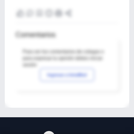
Comentarios
Para ver los comentarios de colegas o
para expresar tu opinión debes iniciar
sesión
Ingresar a IntraMed