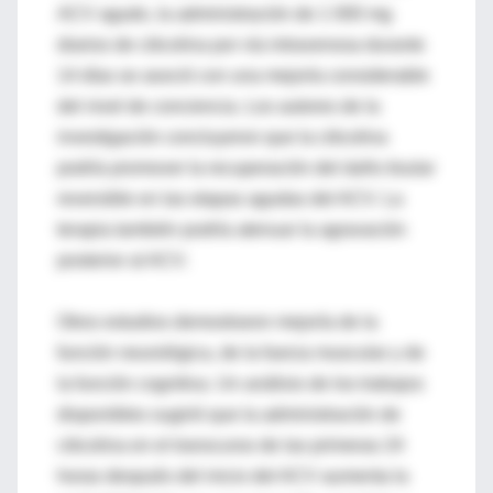
ACV agudo, la administración de 1 000 mg
diarios de citicolina por vía intravenosa durante
14 días se asoció con una mejoría considerable
del nivel de conciencia. Los autores de la
investigación concluyeron que la citicolina
podría promover la recuperación del daño tisular
reversible en las etapas agudas del ACV. La
terapia también podría atenuar la agravación
posterior al ACV.
Otros estudios demostraron mejoría de la
función neurológica, de la fuerza muscular y de
la función cognitiva. Un análisis de los trabajos
disponibles sugirió que la administración de
citicolina en el transcurso de las primeras 24
horas después del inicio del ACV aumenta la