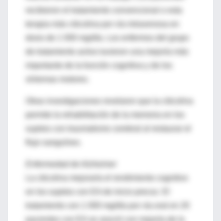
recibieron el tratamiento convencional o esta
terapia más citicolina por vía intravenosa en
dosis de 1 000 mg/día. Los enfermos del grupo
de tratamiento activo tuvieron una mejoría más
importante de la función cognitiva y de los
síntomas motores.
Otras investigaciones revelaron que la citicolina
permite la rehabilitación de la memoria en los
sujetos con traumatismo cerebral al restaurar el
flujo sanguíneo.
Enfermedad de Alzheimer
La citicolina mejoraría el rendimiento cognitivo
en los sujetos con EA de inicio precoz. El
tratamiento con 1 000 mg/día por vía oral en 20
pacientes con EA se asoció con mejoría de la