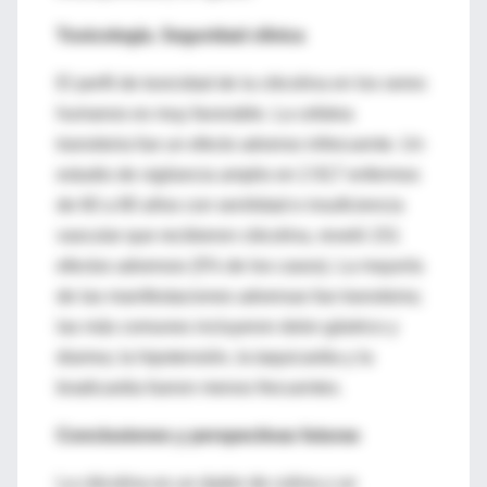
Toxicología. Seguridad clínica
El perfil de toxicidad de la citicolina en los seres
humanos es muy favorable. La cefalea
transitoria fue un efecto adverso infrecuente. Un
estudio de vigilancia amplio en 2 817 enfermos
de 60 a 80 años con senilidad e insuficiencia
vascular que recibieron citicolina, reveló 151
efectos adversos (5% de los casos). La mayoría
de las manifestaciones adversas fue transitoria;
las más comunes incluyeron dolor gástrico y
diarrea; la hipotensión, la taquicardia y la
bradicardia fueron menos frecuentes.
Conclusiones y perspectivas futuras
La citicolina es un dador de colina y un