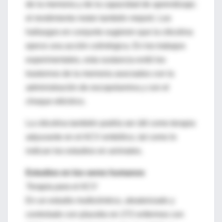
de la memoria y de la capacidad de aprendizaje;
el rendimiento motor también mejoró. Los
hallazgos en conjunto sugieren que la citicolina
ejerce una acción colinérgica. En los trabajos
experimentales, esta sustancia evitó los
trastornos de la memoria asociados con la
administración de escopolamina y con el
choque eléctrico.
La citicolina también podría ser útil como terapia
adyuvante en el ACV embólico, tal como lo
indican los estudios en animales.
Estudios en los seres humanos
Terapia para el ACV
En un estudio multicéntrico, aleatorizado y
controlado con placebo en 272 enfermos con