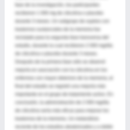
fase de la investigación, los participantes
recibieron 1 000 mg de citicolina o placebo
durante 3 meses. Un subgrupo de sujetos con
trastornos sustanciales de la memoria fue
reclutado para la segunda fase transversa del
estudio, durante la cual recibieron 2 000 mg/día
de citicolina o placebo durante 3 meses.
Después de la primera fase sólo se observó
mejoría en asociación con la citicolina en los
enfermos con mayor deterioro de la memoria; al
final del estudio se registró una mejoría más
importante en el grupo de tratamiento activo. En
conclusión, la administración de 2 000 mg/día
de citicolina sería más eficaz para mejorar los
trastornos de la memoria. Un metanálisis
reciente de los estudios aleatorizados y a doble