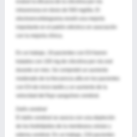
evaluó la eficacia de la citicolina por vía
intravenosa en dosis de 500 mg/día. El
electroencefalograma reveló una mejoría
importante en el patrón eléctrico en asociación
con la mejoría clínica.
En un trabajo, 19 pacientes con EA fueron
tratados con 100 mg de citicolina por vía oral
durante un mes. Se comprobó un aumento
moderado de la frecuencia alfa en los pacientes
con EA de inicio tardío y un aumento de la
velocidad del flujo sanguíneo cerebral.
Daño cerebral
El daño cerebral se asocia con una depleción
de los fosfolípidos de la membrana celular y
edema cerebral. En un trabajo, 216 pacientes