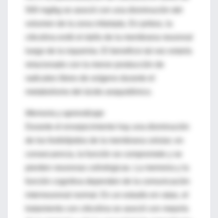
500 mg/kg se asoció con una disminución del
volumen de la zona infartada. En jerbos, la
citicolina evitó el daño de la membrana neuronal
luego de la isquemia. El beneficio tal vez estaría
relacionado con la menor producción de
radicales libres de oxígeno durante el
metabolismo del ácido araquidónico.
Memoria y aprendizaje
Durante el envejecimiento hay una disminución
de los fosfolípidos de la membrana celular; en
consecuencia, la función se compromete y se
pierden neuronas colinérgicas. La memoria y la
función cognitiva dependen de la comunicación
interneuronal normal. En un estudio en ratas, el
tratamiento con citicolina se asoció con mejoría