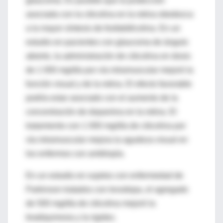
glaucoma. Es posible que la protección
asociada con la citicolina en la retina obedezca
a la mayor síntesis de fosfatidilcolina. En un
estudio en pacientes con glaucoma de ángulo
abierto, la administración de citicolina en dosis
de 1 000 mg/día por vía intramuscular mejoró la
función visual y de la retina. El efecto favorable
podría estar asociado con el aumento de la
concentración de dopamina en la retina. El
tratamiento con 1 000 mg/día de citicolina por
vía intramuscular mejora la agudeza visual en
los enfermos con ambliopía.
En un estudio en sujetos con enfermedad de
Parkinson tratados con levodopa, el agregado
de 500 mg/día de citicolina mejoró la
bradiquinesia y la rigidez.