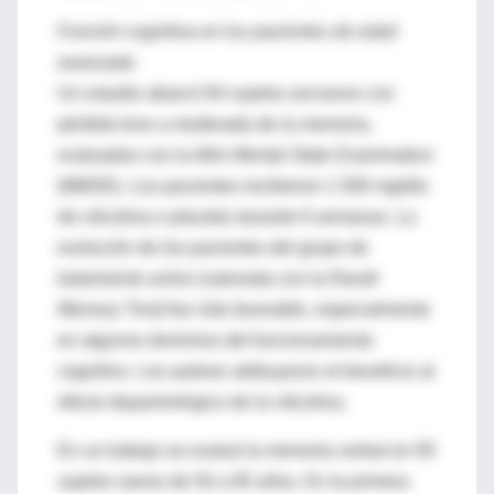
Función cognitiva en los pacientes de edad
avanzada
Un estudio abarcó 84 sujetos ancianos con
pérdida leve a moderada de la memoria,
evaluados con la
Mini Mental State Examination
(MMSE). Los pacientes recibieron 1 000 mg/día
de citicolina o placebo durante 6 semanas. La
evolución de los pacientes del grupo de
tratamiento activo (valorada con la
Randt
Memory Test
) fue más favorable, especialmente
en algunos dominios del funcionamiento
cognitivo. Los autores atribuyeron el beneficio al
efecto dopaminérgico de la citicolina.
En un trabajo se evaluó la memoria verbal en 95
sujetos sanos de 50 a 85 años. En la primera