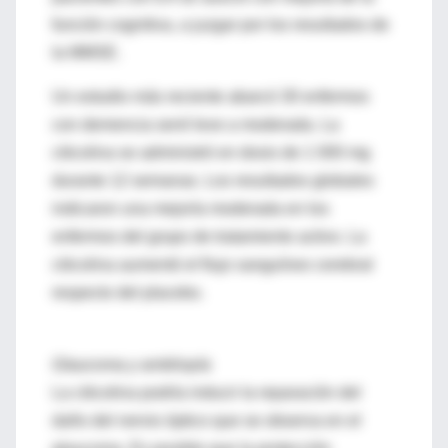
función cognitiva, a juzgar por los resultados de
la MMSE.
Un estudio más reciente abarcó 30 enfermos
con demencia senil leve a moderada. La
citicolina se administró en dosis de 1 000 mg
durante 12 semanas. Los resultados globales
indicaron una mejoría moderada en los
enfermos del grupo de tratamiento activo. La
citicolina aumentó el flujo sanguíneo cerebral
respecto del placebo.
Glaucoma y ambliopía
La citicolina podría inducir la reparación del
daño del nervio óptico que se observa en el