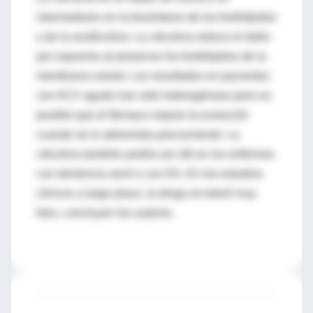
intermediario en la biosíntesis de los fosfolípidos
y de la acetilcolina. La citicolina reduce el daño
por isquemia al preservar los fosfolípidos de la
membrana celular. Los resultados en pacientes
con ACV agudo han sido heterogéneos pero es
posible que el fármaco mejore la evolución
cuando se lo administra precozmente. La
citicolina también podría ser útil en los enfermos
con demencia senil o con EA. En los estudios
clínicos a largo plazo, la droga se toleró muy
bien, concluyen los autores.