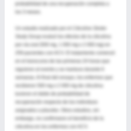
probabilidad de una recuperación completa a
los 3 meses.
Un estudio realizado por el
Citicoline Stroke
Study Group
evaluó los efectos de la citicolina
por vía oral (500 mg, 1 000 mg o 2 000 mg) en
259 pacientes con ACV. El tratamiento comenzó
en el transcurso de las primeras 24 horas que
siguieron al evento y se mantuvo durante 6
semanas. Al final del ensayo, los enfermos que
recibieron 500 mg o 2 000 mg de citicolina
tuvieron el doble de probabilidad de
recuperación respecto de los individuos
asignados a placebo. Otros estudios, sin
embargo, no confirmaron el beneficio de la
citicolina en los enfermos con ACV.