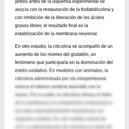
jerbos antes de la isquemia experimental se
asocia con la restauración de la fosfatidilcolina y
con inhibición de la liberación de los ácidos
grasos libres; el resultado final es la
estabilización de la membrana neuronal.
En otro estudio, la citicolina se acompañó de un
aumento de los niveles del glutatión, un
fenómeno que participaría en la disminución del
estrés oxidativo. En modelos con animales, la
citicolina administrada por vía intraperitoneal
reduce el edema cerebral asociado con la
injuria. Por su parte, la citicolina retrasa el daño
de la membrana y el compromiso conductual en
las ratas espontáneamente hipertensas con
isquemia cerebral. En otro modelo animal de
ACV, la administración de citicolina en dosis de