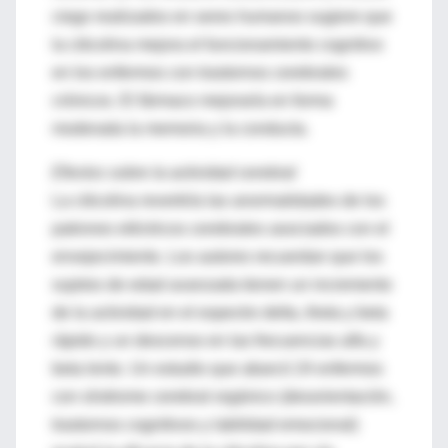
ciego realizados en seres humanos sugiere que
la citicolina mejora el funcionamiento cognitivo
en los enfermos con trastornos cerebrales
crónicos. El fármaco mejoraría en forma
moderada la memoria y la conducta.
Efectos sobre la actividad cerebral
La citicolina revertiría las anormalidades de los
patrones eléctricos cerebrales asociados con el
envejecimiento. Los autores recuerdan que los
sujetos de edad avanzada tienen un incremento
de la actividad en el espectro delta, theta y beta
rápido y un descenso en las frecuencias alfa y
beta lento. Un estudio que abarcó 24 enfermos
con síndrome cerebral orgánico (desorientación,
trastornos cognitivos y labilidad emocional)