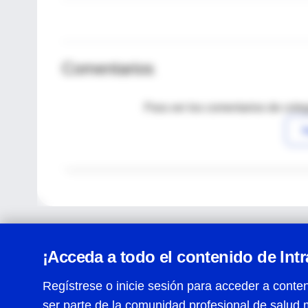
Comentarios
Para ver los comentarios de coleg
I
¡Acceda a todo el contenido de Int
Regístrese o inicie sesión para acceder a conten
ser parte de la comunidad profesional de salud 