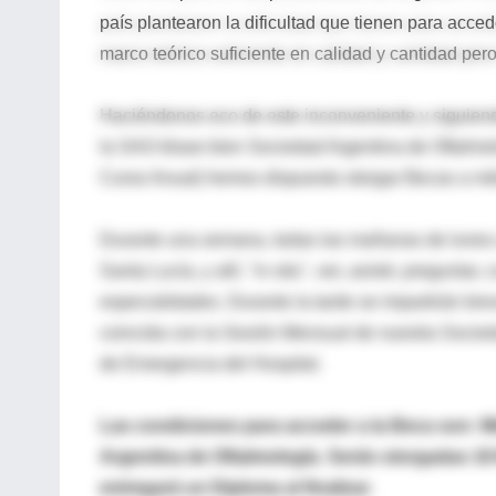
país plantearon la dificultad que tienen para acced
marco teórico suficiente en calidad y cantidad pero 
Haciéndonos eco de este inconveniente y siguiendo
la SAO-léase bien Sociedad Argentina de Oftalmolog
Curso Anual) hemos dispuesto otorgar Becas a mé
Durante una semana, todas las mañanas de lunes a 
Santa Lucía, y allí, "in situ", ver, asistir, pregunta
especialidades. Durante la tarde se impartirán bre
coincida con la Sesión Mensual de nuestra Socieda
de Emergencia del Hospital.
Las condiciones para acceder a la Beca son: 
Argentina de Oftalmología. Serán otorgadas 18 
entregará un Diploma al finalizar
.