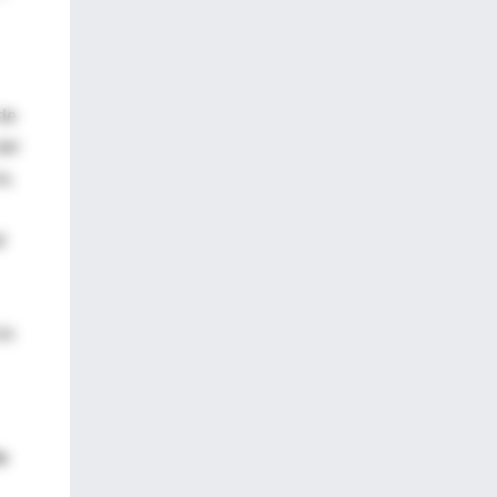
 de
del
a.
l
io
e