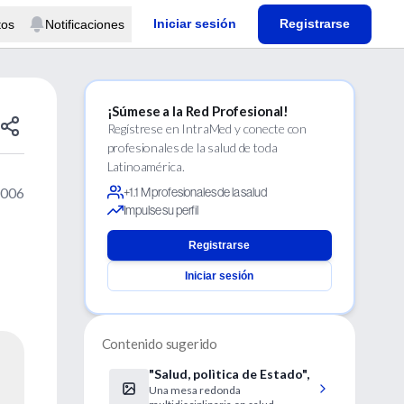
Iniciar sesión
Registrarse
tos
Notificaciones
¡Súmese a la Red Profesional!
Regístrese en IntraMed y conecte con
profesionales de la salud de toda
Latinoamérica.
2006
+1.1 M profesionales de la salud
Impulse su perfil
Registrarse
Iniciar sesión
Contenido sugerido
"Salud, polìtica de Estado",
Una mesa redonda