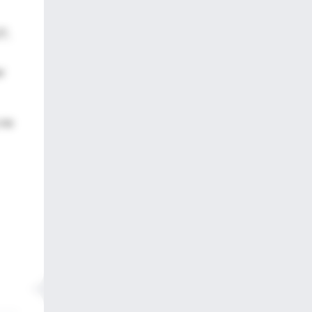
7,
r
 no