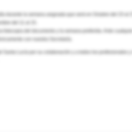
día durante la semana asignada que será en Octubre del 23 al 2
mbre del 11 al 15.
a fotocopia del documento y la semana preferida. Ante cualquie
nicamente con nuestra Secretaría.
 Santa Lucía por su colaboración y a todos los profesionales y