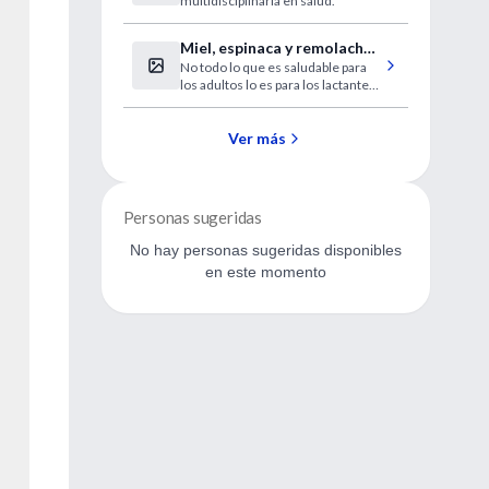
multidisciplinaria en salud.
Miel, espinaca y remolacha:
No todo lo que es saludable para
alimentos prohibidos para
los adultos lo es para los lactantes.
niños menores de un año
Existe una importante variedad de
alimentos, incluidos los
potencialmente alergénicos, no
Ver más
aconsejados por los especialistas.
Personas sugeridas
No hay personas sugeridas disponibles
en este momento