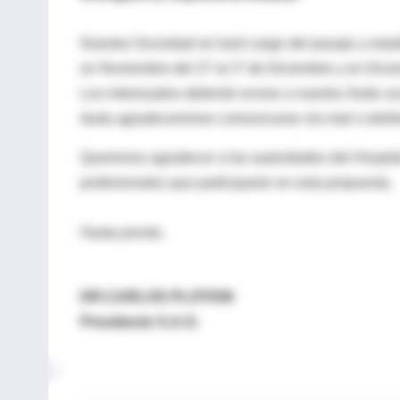
Nuestra Sociedad se hará cargo del pasaje y esta
en Noviembre del 27 al 1º de Diciembre y en Dicie
Los interesados deberán enviar a nuestra Sede un
duda agradeceremos comunicarse vía mail o telefo
Queremos agradecer a las autoridades del Hospital
profesionales que participarán en esta propuesta.
Hasta pronto.
DR.CARLOS PLOTKIN
Presidente S.A.O.