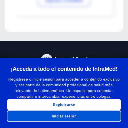
Ingresar a IntraMed
¡Acceda a todo el contenido de IntraMed!
Centro de Ayuda
Regístrese o inicie sesión para acceder a contenido exclusivo
y ser parte de la comunidad profesional de salud más
relevante de Latinoamérica. Un espacio para conectar,
Términos y condiciones
compartir e intercambiar experiencias entre colegas.
| Políticas de privacidad
Registrarse
| Todos los derechos reservados | Copyright 1997-2026
Iniciar sesión