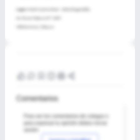
Lugar:
Hotel Camino Real – Salón Bugambilia
Av. Paseo Tabasco N° 1407.
Villahermosa, Tabasco
Comentarios
Para ver los comentarios de colegas o
para expresar tu opinión debes iniciar
sesión