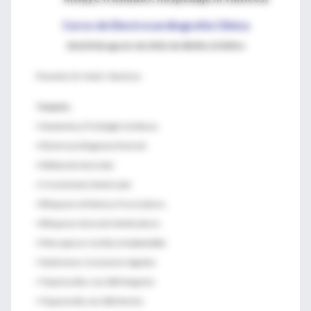
Curso de Electrocardiografía Clínica
18 al 20 de agosto de 2010, de 08:00 a 15:00 hrs
Ponente:
Dr. Noel J. Ramírez
Temario:
• Anatomía y Fisiología Cardiacas
• Electrocardiograma Normal
• Dilatación Auricular
• Crecimiento Ventricular
• Bloqueos de Rama y Fasciculares.
• Bloqueos Aurículo-Venticulares
• Marcapasos Cardiaco Implantable
• Síndromes Coronarios Agudos
• Taquicardias con QRS Angosto
• Taquicardia con QRS Ancho