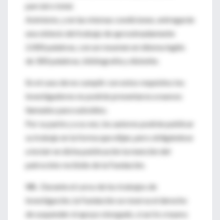
parcial o total.
Asimismo, y en las mismas condiciones, entregarán
una síntesis del trabajo de aproximadamente
2.000 palabras, con un resumen en idioma inglés
de 300 palabras, bibliografía y diskette.
En el caso de no cumplir con estos requisitos los
investigadores no podrán presentarse a nuevos
llamados para subsidios.
Por su parte y a su vez, los autores podrán publicar
su trabajo en la forma que elijan, pero obligándose
a incluir en dicha publicación la mención del
patrocinio recibido de la Fundación.
VII.-
Durante el curso de los trabajos de
investigación, la Fundación se reserva el derecho
de suspender el apoyo otorgado, si así lo creyera