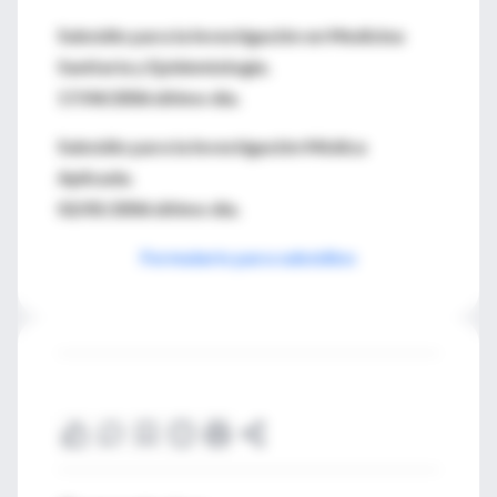
Subsidio para la Investigación en Medicina
Sanitaria y Epidemiología.
17/04/2006 último día.
Subsidio para la Investigación Médica
Aplicada.
02/05/2006 último día.
Formulario para subsidios