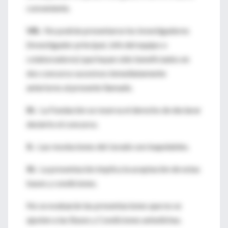
conveniente.
VIII.-
No podrán presentarse los investigadores
(Investigador principal, Jefe del equipo o
colaboradores) que hayan sido beneficiados en
dos concurso sucesivos inmediatamente
anteriores al presente llamado.
IX.-
La Fundación se reserva el derecho de declarar
desierto el concurso.
X.-
Las resoluciones del Jurado son inapelables.
XI.-
La presentación implica la aceptación de estas
bases y condiciones.
No se evaluarán las presentaciones que no se
ajusten a las Bases y Condiciones antedichas.