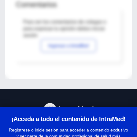
Comentarios
Para ver los comentarios de colegas o
para expresar tu opinión debes iniciar
sesión
Ingresar a IntraMed
¡Acceda a todo el contenido de IntraMed!
Centro de Ayuda
Regístrese o inicie sesión para acceder a contenido exclusivo
y ser parte de la comunidad profesional de salud más