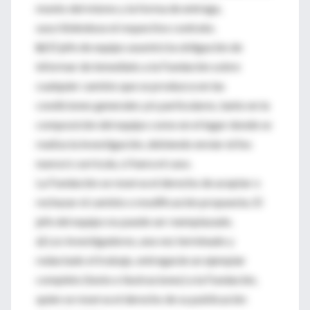
monto del mismo y la forma de entrega,
suscribiéndose el respectivo contrato.
b)
El jefe de equipo asumirá la obligación de
informar de inmediato a la Fundación sobre
cualquier cambio que se produzca en las
condiciones generales y/o particulares, tanto en la
composición del equipo como en el lugar donde se
realiza la investigación, debiendo enviar el/los
nuevo/s curricula, si fuera el caso.
La Fundación se reserva el derecho de aceptar o
rechazar el cambio o modificación propuesta. El
jefe del equipo no puede ser reemplazado.
c)
Los investigadores, una vez terminado y
redactado el trabajo, entregarán un ejemplar
completo (texto e ilustraciones) a la Fundación,
quien se reserva el derecho de su publicación