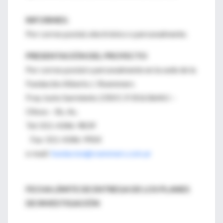
INFORMES:
Por correo postal, electrónico o personalmente.
PRESENTACIÓN DEL PROYECTO
Por correo postal o personalmente en la sede de la
Fundación Alberto J. Roemmers
Fray Justo Sarmiento 2350 C.P. B1636AKJ –
Olivos – Bs. As.
Tel: 011-4346-9839
Fax 011-4346-9924
e-mail:
fundacion@roemmers.com.ar
FECHA LÍMITE DE ENTREGA DE LOS PLANES
DE INVESTIGACIÓN