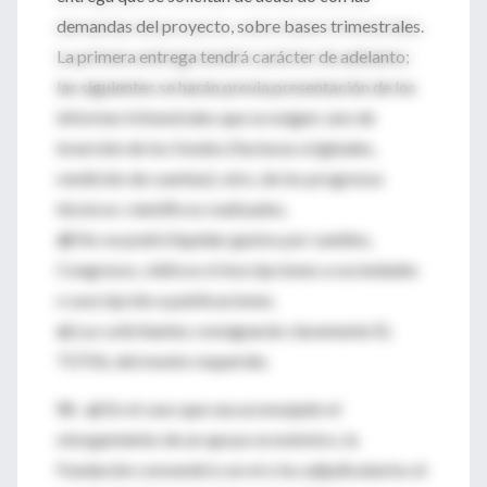
demandas del proyecto, sobre bases trimestrales.
La primera entrega tendrá carácter de adelanto;
las siguientes se harán previa presentación de los
informes trimestrales que se exigen: uno de
inversión de los fondos (facturas originales,
rendición de cuentas); otro, de los progresos
técnicos-científicos realizados.
d)
No se podrá liquidar gastos por sueldos,
Congresos, viáticos ni inscripciones a sociedades
o suscripción a publicaciones.
e)
Los solicitantes consignarán claramente EL
TOTAL del monto requerido.
VI.-
a)
En el caso que sea aconsejado el
otorgamiento de un apoyo económico, la
Fundación convendrá con el o los adjudicatarios el