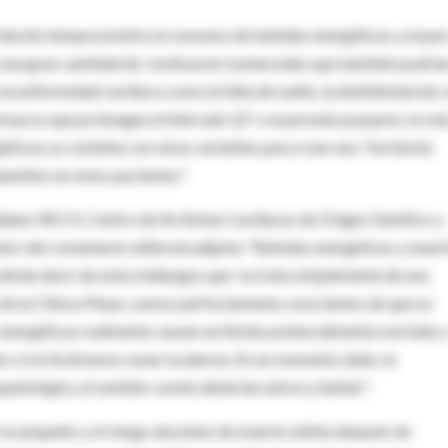
relación temporal entre el consumo de bebidas energéticas y el par
o una gran cantidad de
'confusores'
potenciales que también podría
la enfermedad cardíaca como la falta de sueño, la deshidratación, 
rmacos que prolongan el intervalo QT o el período posparto, lo má
éticas se combine con otras variables para crear una
"tormenta
pentino en estos pacientes".
aliano IRCCS, Centro de Arritmias Cardíacas de Origen Genético y
tor del comentario editorial adjunto "Bebidas energéticas y muer
podrían decir de estos hallazgos que 'se trata simplemente de una
po de la Clínica Mayo, somos perfectamente conscientes de que no
as energéticas realmente causen arritmias potencialmente mortales 
s si no hiciéramos sonar la alarma. En un momento dado, la
opatología y el sentido común deberían unirse y hablar".
 es pequeño y el riesgo absoluto de muerte súbita después de