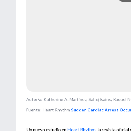
Autor/a: Katherine A. Martinez, Sahej Bains, Raquel Ne
Fuente
:
Heart Rhythm
Sudden Cardiac Arrest Occur
Un nuevo estudio en
Heart Rhythm
, la revista ofici