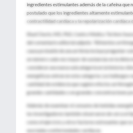
ingredientes estimulantes además de la cafeína que n
postulado que los ingredientes altamente estimulantes 
contractilidad cardíaca y la repolarización cardíac
Ehud Chorin, MD, PhD, Centro Médico Tel Aviv Souras
del comentario editorial adjunto
"Alimentos arritmo
causa probable de una arritmia incluye preguntar so
un número cada vez mayor de sustancias en la dieta e
considerar una nueva subcategoría en la historia clíni
energéticas entran en esta categoría. Los hallazgos 
cantidad de evidencia que sugiere efectos arritmogé
grandes cantidades o en grandes concentraciones por
Además de examinar el consumo de bebidas energética
los investigadores también observaron de cerca el ti
como el ejercicio y otros factores estresantes que s
asociadas a enfermedades cardíacas.