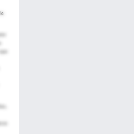
la
tor
a
 que
ino,
acas