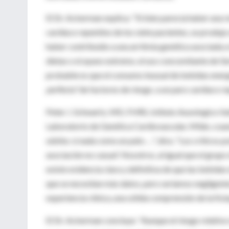
El Dr. Ackerman explica: "Si bien parecía haber una 
cardíaco repentino de los siete pacientes, se produj
haber contribuido a una arritmia genética asociada a 
dietas o el ayuno extremo, el uso concomitante de fá
probable es que el consumo inusual de bebidas energ
perfecta"
de factores de riesgo. a un paro cardíaco re
Peter J. Schwartz, MD, FHRS, Istituto Auxologico It
Laboratorio de Genética Cardiovascular, Milán, coau
súbita: si nada como un pato …", dice, "Los críticos 
asociación no casual'. Nosotros, al igual que el gru
existe evidencia clara y definitiva de que las bebid
que se necesitan más datos, pero seríamos negligente
experiencia clínica, una sólida comprensión de la fisi
El Dr. Ackerman concluye: "Aunque el riesgo relativo