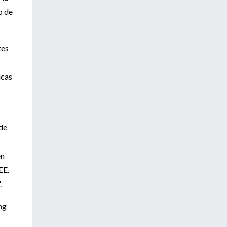
o de
tes
icas
de
en
EE.
.
mg