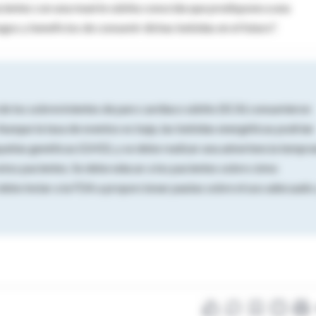
cientes con una muerte súbita conocida que predispone a una
gos y beneficios de consumir dichas bebidas en el futuro".
% de los sobrevivientes de paro cardíaco súbito (SCA) consumieron
Aunque la tasa de eventos es baja, las bebidas energéticas podrían
atías genéticas (GHD), y se debe realizar una advertencia tempr
estos pacientes. Se debe educar a los pacientes sobre cómo
debe instar a la FDA a proporcionar pautas sobre el uso adecuado