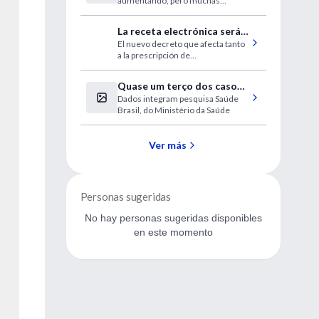
aumentando, pero muchas
personas no conocen los síntomas
La receta electrónica será
El nuevo decreto que afecta tanto
obligatoria desde el 1° de
a la prescripción de
julio
medicamentos como a las
órdenes de estudios y prácticas.
Quase um terço dos casos
Dados integram pesquisa Saúde
de malária ocorre em
Brasil, do Ministério da Saúde
crianças de até 12 anos
Ver más
Personas sugeridas
No hay personas sugeridas disponibles
en este momento