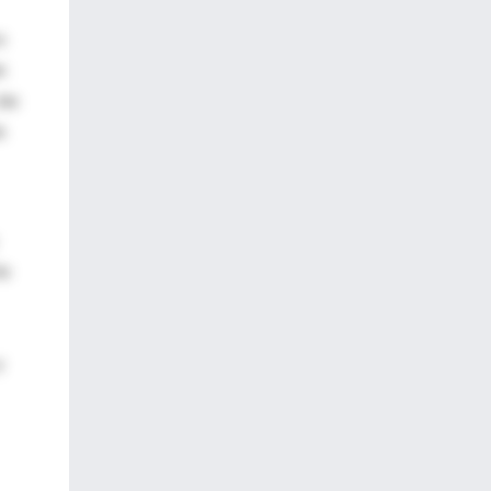
o
n
las
s
te
y