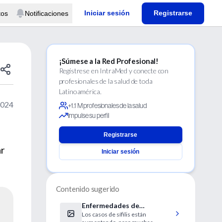
Iniciar sesión
Registrarse
tos
Notificaciones
¡Súmese a la Red Profesional!
Regístrese en IntraMed y conecte con
profesionales de la salud de toda
Latinoamérica.
2024
+1.1 M profesionales de la salud
Impulse su perfil
Registrarse
ar
Iniciar sesión
Contenido sugerido
Enfermedades de
Los casos de sífilis están
transmisión sexual