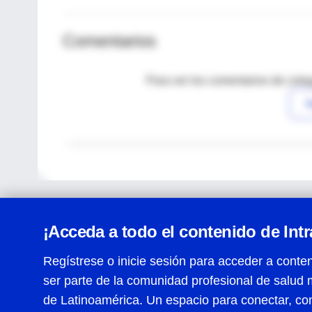
Comentarios
Para ver los comentarios de coleg
I
¡Acceda a todo el contenido de Int
Regístrese o inicie sesión para acceder a conten
ser parte de la comunidad profesional de salud 
Centro de Ayuda
de Latinoamérica. Un espacio para conectar, co