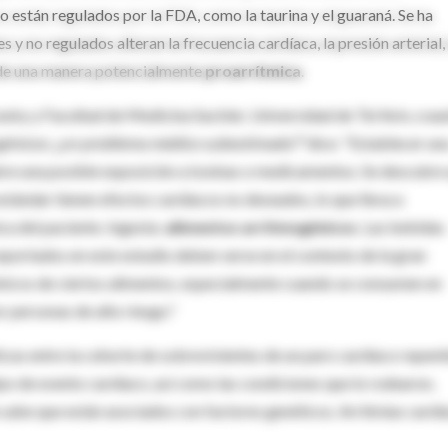
o están regulados por la FDA, como la taurina y el guaraná. Se ha
y no regulados alteran la frecuencia cardíaca, la presión arterial, 
a de una manera potencialmente
proarrítmica
.
ky y Facultad de Medicina Sackler, Universidad de Tel Aviv, coau
génicos: ¿un problema médico subestimado?"
dice: "Establecer un
bre una posible exposición a toxinas o medicamentos. Se descubre
stándar tienen efectos cardíacos no deseados, lo que lleva a
ca del paciente. Ingesta:
alimentos arritmogénicos
. Las bebidas
reportados en este estudio deben verse en el contexto de la gran
nicos de ciertos alimentos, especialmente cuando se consumen en
 personas de alto riesgo."
s entre la cohorte de sobrevivientes de un paro cardíaco repent
po de evento cardíaco, así como las condiciones que lo rodearon,
e sabe que están asociados con factores genéticos. Arritmias cardí