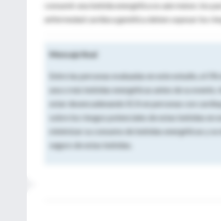
consumir una bebida energética es aún menor, los pa
enfermedad cardíaca genética deben sopesar los ries
Mensaje final
Entre las personas evaluadas en este estudio, el 5
una o más bebidas energéticas antes de su evento. 
estar desencadenando SCA en personas con cardiop
sobre los riesgos potenciales de estas bebidas en 
minimizar su consumo de bebidas energéticas y se 
seguro de estas bebidas.