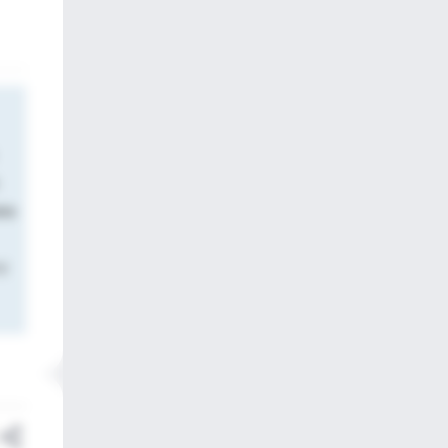
ana
 y