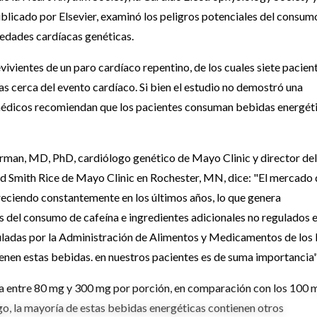
blicado por Elsevier, examinó los peligros potenciales del consum
edades cardíacas genéticas.
vientes de un paro cardíaco repentino, de los cuales siete pacien
 cerca del evento cardíaco. Si bien el estudio no demostró una
 médicos recomiendan que los pacientes consuman bebidas energét
kerman, MD, PhD, cardiólogo genético de Mayo Clinic y director del
 Smith Rice de Mayo Clinic en Rochester, MN, dice: "El mercado 
reciendo constantemente en los últimos años, lo que genera
 del consumo de cafeína e ingredientes adicionales no regulados 
uladas por la Administración de Alimentos y Medicamentos de los 
ienen estas bebidas. en nuestros pacientes es de suma importancia"
a entre 80 mg y 300 mg por porción, en comparación con los 100 
go, la mayoría de estas bebidas energéticas contienen otros