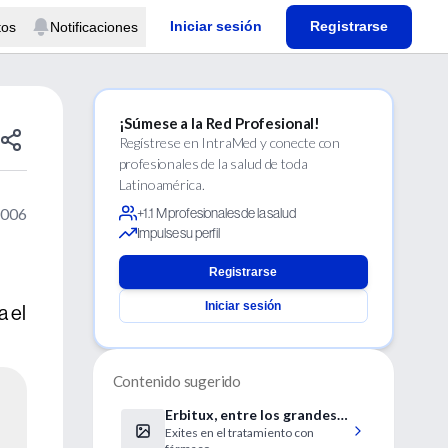
Iniciar sesión
Registrarse
tos
Notificaciones
¡Súmese a la Red Profesional!
Regístrese en IntraMed y conecte con
profesionales de la salud de toda
Latinoamérica.
2006
+1.1 M profesionales de la salud
Impulse su perfil
Registrarse
Iniciar sesión
 el
Contenido sugerido
Erbitux, entre los grandes
Exites en el tratamiento con
avances oncológicos del