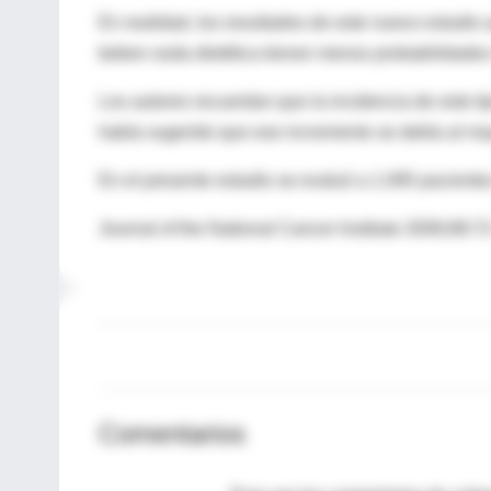
En realidad, los resultados de este nuevo estudio
beben soda dietética tienen menos probabilidades
Los autores recuerdan que la incidencia de este ti
había sugerido que ese incremento se debía al m
En el presente estudio se evaluó a 1.095 pacientes
Journal of the National Cancer Institute 2006;98:7
Comentarios