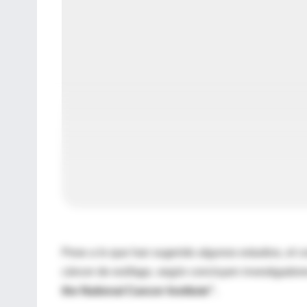
Pese a lo que han sugerido algunos estudios, el 
cáncer de esófago, según concluyen investigadore
the National Cancer Institute".