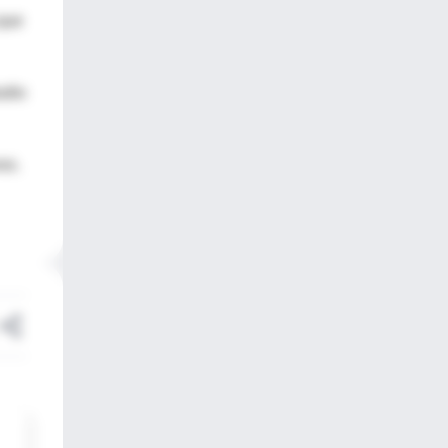
 que
udio
os.