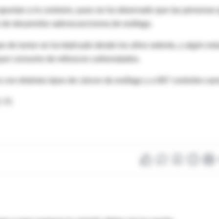
 apuntan a lo contrario, pues se ha observado que las personas
 de desarrollar adenocarcinoma de esófago.
po de tumor se ha triplicado desde los años setenta, y algún est
ayor consumo de refrescos carbonatados.
 con distintos tipos de cáncer de esófago y a 687 controles san
2-75