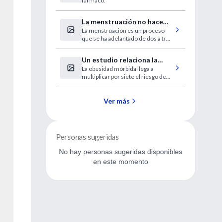
fármaco.
año 2005
La menstruación no hace
La menstruación es un proceso
adolescentes a las niñas.
que se ha adelantado de dos a tres
meses por década desde hace 100
años, por lo que hoy es normal que
Un estudio relaciona la
una niña comience con su periodo
La obesidad mórbida llega a
obesidad con la
a los 9 años, señala especialista.
multiplicar por siete el riesgo de
insuficiencia renal.
desarrollar la enfermedad. El
sobrepeso moderado lo duplica.
Ver más
Personas sugeridas
No hay personas sugeridas disponibles
en este momento