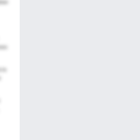
bían
esos
 la
l