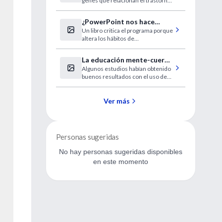
genes que relacionan el trastorno
el autismo
con el síndrome hereditario de X
frágil.
¿PowerPoint nos hace
Un libro critica el programa porque
estúpidos?
altera los hábitos de
argumentación.
La educación mente-cuerpo
Algunos estudios habían obtenido
alivia el síndrome de colon
buenos resultados con el uso de
irritable
psicoterapia, meditación e
hipnosis.
Ver más
Personas sugeridas
No hay personas sugeridas disponibles
en este momento