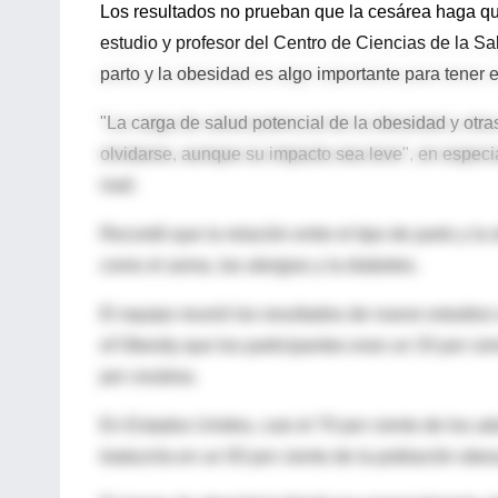
Los resultados no prueban que la cesárea haga qu
estudio y profesor del Centro de Ciencias de la Sal
parto y la obesidad es algo importante para tener 
"La carga de salud potencial de la obesidad y otr
olvidarse, aunque su impacto sea leve", en especia
mail.
Recordó que la relación entre el tipo de parto y l
como el asma, las alergias y la diabetes.
El equipo reunió los resultados de nueve estudios
of Obesity que los participantes eran un 33 por c
por cesárea.
En Estados Unidos, casi el 70 por ciento de los a
traduciría en un 93 por ciento de la población obes