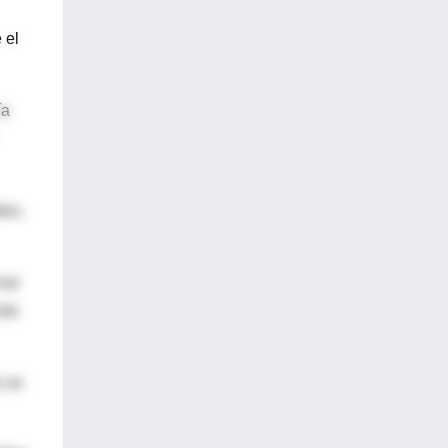
 el
ía
des,
nal
ido
o se