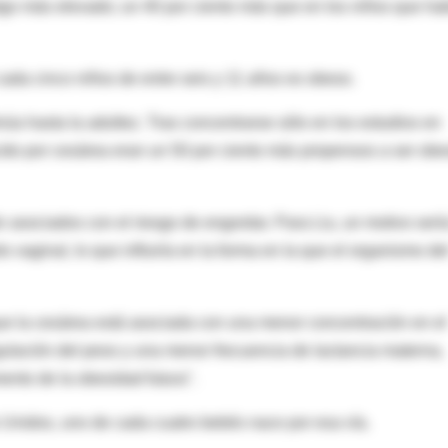
algo más elevado; un 40 por ciento más que en los niños que ha
da cinco niños de entre seis y 11 años es obeso.
núa hasta la adultez. Tras concentrarse sólo en los estudios en
cido por cesárea eran un 50 por ciento más propensos a ser ob
 asociados con el riesgo de engordar. Para Liu, un motivo sería
o vaginal, lo que influiría en la forma en la que el organismo de
ue la cesárea está asociada con una menor concentración en el
ulación del peso y una menor frecuencia de lactancia materna,
ento de la obesidad futura".
Unidos, uno de cada cuatro bebés nace por esa vía.