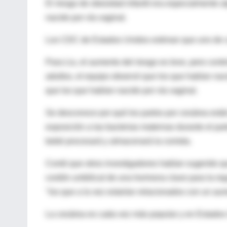
El riesgo de obesidad infantil era especialmente 
nacido por vía vaginal.
Los CDC de Estados Unidos estiman que uno de ca
Para Liu, el aumento del riesgo es leve, pero conti
adultos, el equipo observó que los que habían na
que los que habían nacido por vía vaginal.
Se desconoce por qué los partos por cesárea están
exposición a las bacterias maternas durante el part
bebé procesará y almacenará la comida.
Contó que otros investigadores habían sugerido q
cordón umbilical de una hormona clave para la reg
"los que a la vez estarían relacionados con un aum
La cesárea es cada vez más popular y en Estados 