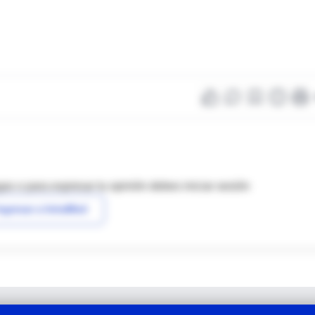
as o para expresar tu opinión debes iniciar sesión
ngresar a IntraMed