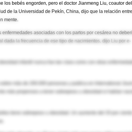
e los bebés engorden, pero el doctor Jianmeng Liu, coautor del
ud de la Universidad de Pekín, China, dijo que la relación entre
en mente.
as enfermedades asociadas con los partos por cesárea no deber
l dada la frecuencia de ese tipo de nacimientos, dijo Liu por e-
a obesidad infantil nunca fue tan clara como con otras enfermeda
 sobre más de 200.000 personas y publica en International Jour
iento más propensos a tener sobrepeso u obesidad si habían nac
dultos tiene sobrepeso u obesidad. Un aumento del 33 por cient
a.