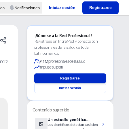
Iniciar sesión
Registrarse
tos
Notificaciones
¡Súmese a la Red Profesional!
Regístrese en IntraMed y conecte con
profesionales de la salud de toda
Latinoamérica.
2012
+1.1 M profesionales de la salud
Impulse su perfil
Registrarse
Iniciar sesión
Contenido sugerido
Un estudio genético
Los científicos detectan casi cien
descubre más pistas sobre