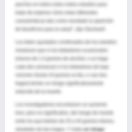
parches en todos estos malos estudios para
tratar de explorar cómo estas diferentes
características dan como resultado la aparición
de beneficios para la salud", dijo Stockwell.
Los datos ajustados combinados de los estudios
mostraron que ni los bebedores ocasionales
(menos de 1,3 gramos de alcohol, o un trago
cada dos semanas) ni los bebedores de bajo
volumen (hasta 24 gramos al día, o casi dos
tragos) tenían un riesgo significativamente
reducido de la muerte.
Los investigadores encontraron un aumento
leve, pero no significativo, del riesgo de muerte
entre los que bebían de 25 a 44 gramos diarios,
alrededor de tres tragos. Y hubo
un riesgo