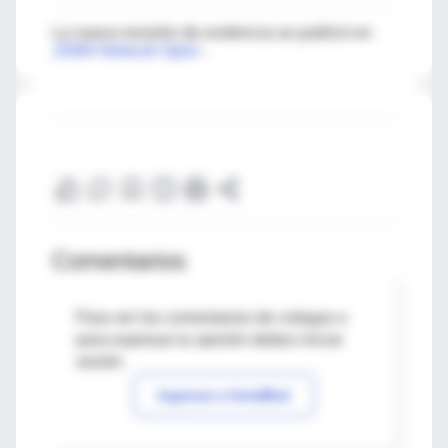
La nueva revisión de evidencia se publicó en
JAMA Network Open
.
Comentarios
Para ver los comentarios de colegas o
para expresar tu opinión debes iniciar
sesión
Ingresar a IntraMed