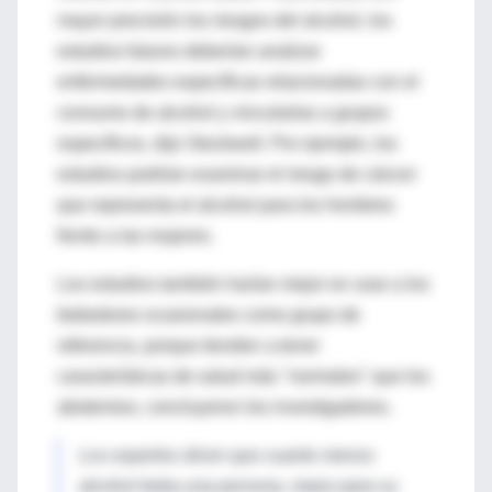
mayor precisión los riesgos del alcohol, los
estudios futuros deberían analizar
enfermedades específicas relacionadas con el
consumo de alcohol y vincularlas a grupos
específicos, dijo Stockwell. Por ejemplo, los
estudios podrían examinar el riesgo de cáncer
que representa el alcohol para los hombres
frente a las mujeres.
Los estudios también harían mejor en usar a los
bebedores ocasionales como grupo de
referencia, porque tienden a tener
características de salud más "normales" que los
abstemios, concluyeron los investigadores.
Los expertos dicen que cuanto menos
alcohol beba una persona, mejor para su