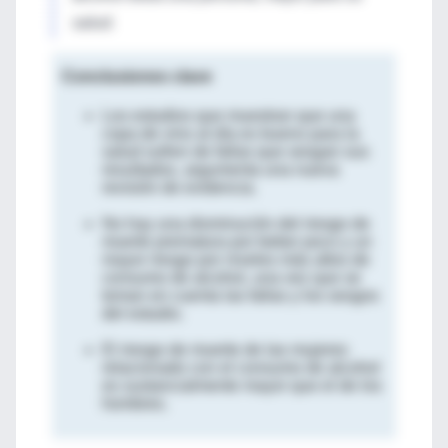
salud.
Conclusiones clave
Los estudios que muestran que una
copa de vino al día es bueno para la
salud sufren de fallas que sesgan sus
resultados, argumenta una nueva
revisión de evidencia.
No hay una disminución del riesgo de
muerte prematura por beber poco y un
mayor riesgo por niveles más altos de
consumo de alcohol, una vez que se
toman en cuenta las fallas y los sesgos
del estudio.
El riesgo de muerte de las mujeres
relacionado con el consumo de alcohol
es sustancialmente mayor que el de los
hombres.