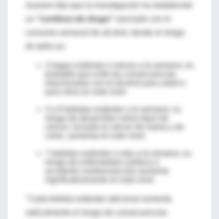
Aussem dijo que la investigación ha establecido
un
"continuo de riesgo"
asociado con el
consumo semanal de alcohol, donde el riesgo
de daño es:
2 tragos estándar o menos a la semana: es
probable que evite las consecuencias
relacionadas con el alcohol para usted o
para otros en este nivel.
3 a 6 bebidas estándar a la semana: su
riesgo de desarrollar varios tipos de
cáncer, incluido el cáncer de mama y de
colon, aumenta en este nivel.
7 bebidas estándar o más a la semana: su
riesgo de enfermedad cardíaca o
accidente cerebrovascular aumenta
significativamente en este nivel.
"Cada bebida estándar adicional aumenta
radicalmente el riesgo de consecuencias