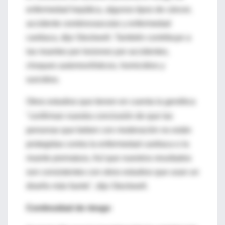
enfermedad hepática, algunos tipos de cáncer,
accidente cerebrovascular y enfermedad
cardiaca, dijo Stockwell. También contribuye a
las muertes por lesiones por accidentes,
choques automovilísticos, homicidios y
suicidios.
Otros estudios que tienen en cuenta la genética
"confirman nuestra conclusión de que las
personas que beben con moderación no están
protegidas contra la enfermedad cardiaca o la
muerte prematura. Así que nuestros resultados
son consistentes con otros estudios que usan un
diseño más fuerte", dijo Stockwell.
Continuidad de riesgo