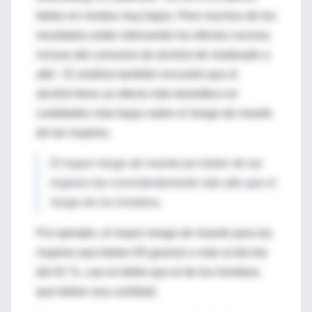
beber en niveles muy bajos. Pero muchos de los
resultados están reforzando los efectos nocivos
incluso del consumo de alcohol de moderado a
alto". El análisis también encontró que el
alcohol tiene un efecto más dramático en
cantidades más bajas sobre el riesgo de muerte
de las mujeres.
El mayor riesgo de muerte por beber de las
mujeres fue consistentemente más alto que el
riesgo de los hombres.
Por ejemplo, el mayor riesgo de muerte para las
mujeres que beben 65 gramos o más al día fue
del 61 %, casi el doble que el de los hombres
que beben esa cantidad.