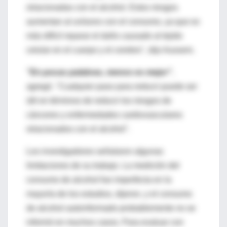
relacionadas con el alcohol. Estos riesgos
aumentan al unísono con el consumo, ya que es
más difícil reparar el daño causado al tejido
celular en el cuerpo y el cerebro", dijo Aussem.
"En pocas palabras, menos es mejor"
,
agregó. "Cualquier paso para reducir puede ser
útil en términos de reducir los riesgos de
cánceres y enfermedades cardiovasculares
relacionados con el alcohol".
Los investigadores señalaron algunas
limitaciones de su trabajo. La medición del
consumo de alcohol fue imperfecta en la
mayoría de los estudios, dijeron, y el consumo
de alcohol autoinformado probablemente no se
informó en muchos casos. Para evaluar con