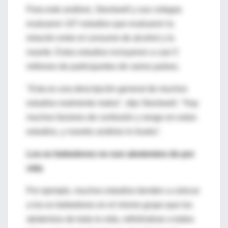
Para este análisis, Stockwell y sus colegas
evaluaron 107 estudios que evaluaron la
relación entre el consumo de alcohol y la
muerte. Estos estudios incluyeron a casi 5
millones de participantes de varios países.
"Esta es una descripción general de muchos
estudios realmente malos", dijo Stockwell. "Hay
muchos factores de confusión y sesgo en estos
estudios, y nuestro análisis lo ilustra".
Los ex bebedores no son abstemios de por
vida
Por ejemplo, muchos estudios tienden a colocar
a los ex bebedores en el mismo grupo que los
abstemios de toda la vida, refiriéndose a todos