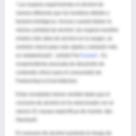
"Las mujeres experimentan el alcohol de
manera diferente que los hombres debido a
factores biológicos. Incluso cuando beben la
misma cantidad de alcohol, las mujeres tendrán
niveles más altos de alcohol en la sangre, se
sentirán intoxicadas más rápido y tardarán más
en metabolizarlo", señaló Pat
Aussem
. Es
vicepresidenta asociada de desarrollo de
contenido clínico para el consumidor de
Partnership to End Addiction.
Estos resultados tienen sentido dado que el
consumo de alcohol se ha relacionado con al
menos 22 causas específicas de muerte, dijo
Stockwell.
El consumo de alcohol aumenta el riesgo de