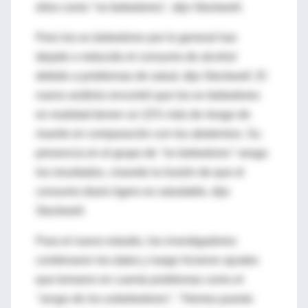
ellos como "no bebedores", dijo Stockwell.
Pero los
ex bebedores
por lo general han
dejado o reducido el consumo de alcohol
debido a problemas de salud, dijo Stockwell. El
nuevo análisis encontró que los ex bebedores
en realidad tienen un 22% más de riesgo de
muerte en comparación con los abstemios. Su
presencia en el grupo de
"no bebedores"
sesga
los resultados, creando la ilusión de que el
consumo diario ligero es saludable, dijo
Stockwell.
Para el nuevo estudio, los investigadores
combinaron los datos y luego hicieron ajustes
que tomaron en cuenta problemas como el
"sesgo de los exbebedores"
. "Hemos puesto