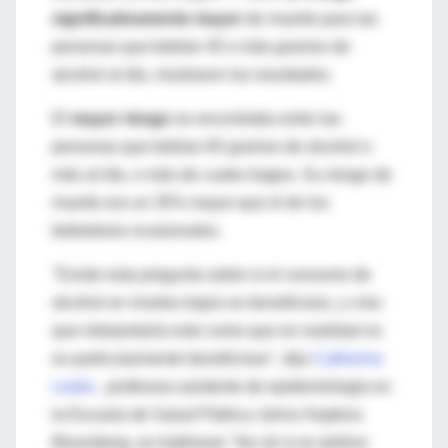
significativamente mayor
de muerte para las
personas que bebían 45 o más gramos de
alcohol al día, mostraron los resultados.
El
mayor riesgo
se encontraba entre las
personas que bebían 65 gramos de alcohol o
más al día, o más de cuatro tragos. Su riesgo de
muerte era un 35% mayor que el de los
bebedores ocasionales.
"Existe esta pregunta sobre si el consumo de
alcohol en niveles bajos es beneficioso, y creo
que interpretaría esto como que en realidad no
es particularmente beneficioso", dijo
Catherine
Lesko
, profesora asistente de epidemiología en
la Escuela de Salud Pública Johns Hopkins
Bloomberg, en baltimore "No sé si es dañino