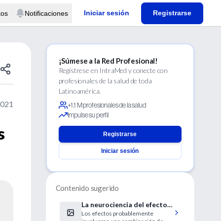
Iniciar sesión
Registrarse
tos
Notificaciones
¡Súmese a la Red Profesional!
Regístrese en IntraMed y conecte con
profesionales de la salud de toda
Latinoamérica.
2021
+1.1 M profesionales de la salud
Impulse su perfil
s
Registrarse
Iniciar sesión
Contenido sugerido
La neurociencia del efecto
Los efectos probablemente
placebo