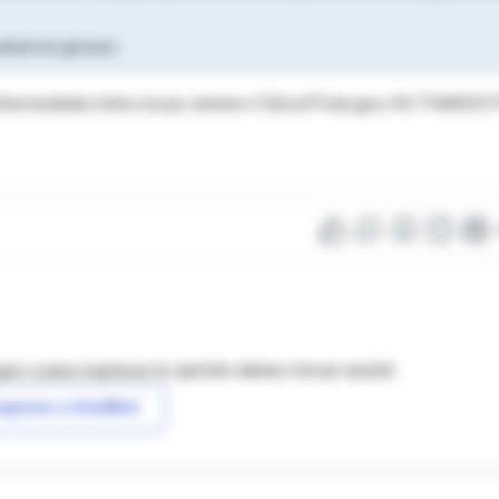
dversos graves.
 Enfermedades Infecciosas; número ClinicalTrials.gov, NCT0440157
as o para expresar tu opinión debes iniciar sesión
ngresar a IntraMed