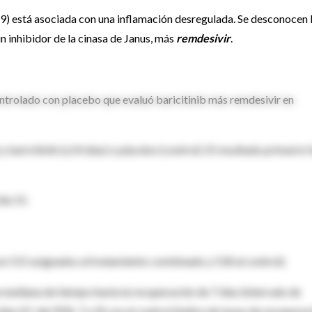
) está asociada con una inflamación desregulada. Se desconocen 
un inhibidor de la cinasa de Janus, más
remdesivir
.
ntrolado con placebo que evaluó baricitinib más remdesivir en
 baricitinib (≤14 días) o placebo (control). El resultado primario 
día 15.
on 515 asignados al tratamiento combinado y 518 al control).
 mediana de tiempo hasta la recuperación de 7 días (intervalo de
ías (IC del 95%, 7 a 9) con el control (índice de tasas de recuperac