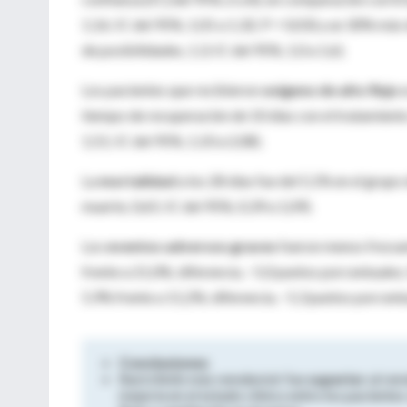
1,16; IC del 95%, 1,01 a 1,32; P = 0,03) y un 30% más 
de posibilidades, 1,3; IC del 95%, 1,0 a 1,6).
Los pacientes que recibieron
oxígeno de alto flujo 
tiempo de recuperación de 10 días con el tratamiento
1,51; IC del 95%, 1,10 a 2,08).
La
mortalidad
a los 28 días fue del 5,1% en el grupo
muerte, 0,65; IC del 95%, 0,39 a 1,09).
Los
eventos adversos graves
fueron menos frecuen
frente a 21,0%; diferencia, −5,0 puntos porcentuales; I
5,9% frente a 11,2%; diferencia, −5,3 puntos porcentu
Conclusiones
Baricitinib más remdesivir fue
superior
al rem
mejoría en el estado clínico entre los paciente