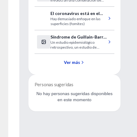
involucran una combinación de
mecanismos
El coronavirus está en el
Hay demasiado enfoque en las
aire
superficies (fomites)
Síndrome de Guillain-Barré
Un estudio epidemiológico
y COVID-19
retrospectivo, un estudio de
cohorte prospectivo y un análisis
de homología genómica y
proteómica juntos no apoyan una
Ver más
asociación causal entre COVID-19
y GBS.
Personas sugeridas
No hay personas sugeridas disponibles
en este momento