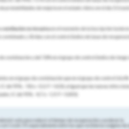
de probabilidades de mejoría en el estado clínico en el día 15 (raz
o ventilación no invasiva
en el momento de la inscripción tuviero
 combinado y 18 días con el control (índice de tasas de recuperaci
 de combinación y del 7,8% en el grupo de control (índice de riesgo
tes en el grupo de combinación que en el grupo de control (16,0
C del 95%, −9,8 a −0,3; P = 0,03), al igual que las nuevas infeccione
ales; IC del 95%, −8,7 a −1,9; P = 0,003).
desivir solo para reducir el tiempo de recuperación y acelerar la
s con Covid-19, especialmente entre los que recibieron oxígeno de 