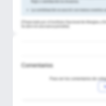
flujo o ventilación no invasiva.
La combinación se asoció con menos eventos a
(Financiado por el Instituto Nacional de Alergias y
Se abre en una nueva pestaña).
Comentarios
Para ver los comentarios de coleg
I