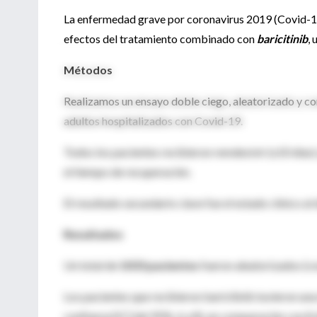
La enfermedad grave por coronavirus 2019 (Covid-19
efectos del tratamiento combinado con
baricitinib
, 
Métodos
Realizamos un ensayo doble ciego, aleatorizado y co
adultos hospitalizados con Covid-19.
Todos los pacientes recibieron remdesivir (≤10 días) y
el tiempo de recuperación.
El resultado secundario clave fue el estado clínico al 
Resultados
Un total de
1033 pacientes
fueron aleatorizados (c
Los pacientes que recibieron baricitinib tuvieron una
confianza [IC] del 95%, 6 a 8), en comparación con 8 d