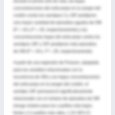
durante el primer año de vida, las bajas
concentraciones del anticuerpo en la sangre del
cordón contra los serotipos 3 y 19F predijeron
una mayor cantidad de episodios agudos de OM
(P = .04 y P = .05, respectivamente) y las
concentraciones bajas del anticuerpo contra los
serotipos 19F y 23F predijeron más episodios
de OM (P = .04 y P = .05, respectivamente).
A partir de una regresión de Poisson, adaptada
para las variables relacionadas con la
recurrencia de OM y con bajas concentraciones
del anticuerpo en la sangre del cordón, el
serotipo 19F permaneció significativamente
relacionado con el número de episodios de OM
(riesgo relativo para los cuartiles más bajos
frente a 3 cuartiles más altos, 1.23; 95% IC,