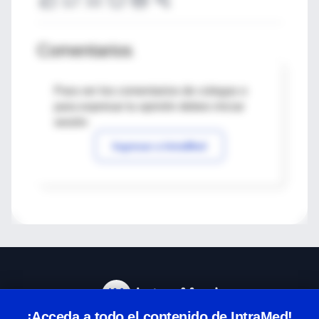
Comentarios
Para ver los comentarios de colegas o
para expresar tu opinión debes iniciar
sesión
Ingresar a IntraMed
¡Acceda a todo el contenido de IntraMed!