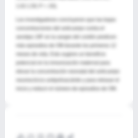
1.02-1.50; P = .03).
Los investigadores concluyeron que las bajas
concentraciones del anticuerpo contra el
serotipo 19F en la sangre del cordón predicen
más episodios de OM durante los primeros 12
meses de vida. Esto sugiere un beneficio
potencial en la inmunización maternal para
elevar la concentración neonatal del anticuerpo
neumocócico antipolisacárido y para retrasar el
inicio y reducir el número de episodios de OM.