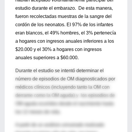
estudio durante el embarazo. De esta manera,
fueron recolectadas muestras de la sangre del
cordón de los neonatos. El 97% de los infantes
eran blancos, el 49% hombres, el 3% pertenecía
a hogares con ingresos anuales inferiores a los
$20.000 y el 30% a hogares con ingresos
anuales superiores a $60.000.
Durante el estudio se intentó determinar el
número de episodios de OM diagnosticados por
médicos clínicos (incluyendo tanto la OM con
derrame como la OM aguda) y los episodios de
OM aguda ocurridos desde el nacimiento hasta
los 12 meses de vida.
A partir de un análisis univariado realizado