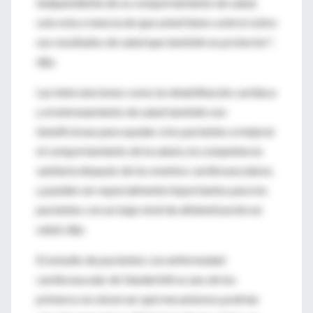
independiente de su comportamiento de salud,
solo esta creencia de que usted tiene control sobre
sus resultados de salud que también es protector",
dijo.
Las intervenciones como la rehabilitación cardíaca
y el entrenamiento de salud también son
beneficiosas para ayudar a los pacientes a mejorar
el comportamiento de la salud y la competencia
sanitaria después de los eventos cardiovasculares,
y pueden ser especialmente importantes para los
pacientes con un bajo nivel de alfabetización en
salud, dijo.
El estudio de pacientes con enfermedad
cardiovascular de Vanderbilt es uno de los
primeros en observar qué mecanismos podrían