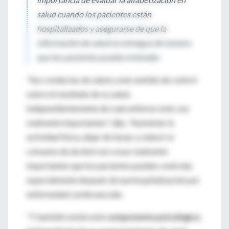
salud cuando los pacientes están
hospitalizados y asegurarse de que la
información de salud se entregue de manera
que los pacientes puedan entender.
"Sus conductas de salud y este sentido de control
sobre el resultado de su salud,
independientemente de cuán enfermo esté, son
realmente importantes", dijo. "Aumentar la
actividad física, dejar de fumar y reducir el
consumo de alcohol son cosas realmente
importantes que los pacientes pueden controlar,
especialmente después de una hospitalización por
enfermedad cardiovascular.
"Y también existe este
componente psicológico
,