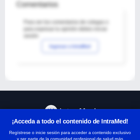
Comentarios
Para ver los comentarios de colegas o
para expresar tu opinión debes iniciar
sesión
Ingresar a IntraMed
¡Acceda a todo el contenido de IntraMed!
Centro de Ayuda
Regístrese o inicie sesión para acceder a contenido exclusivo
y ser parte de la comunidad profesional de salud más