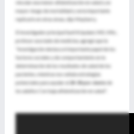
vincular una menor alfabetización en salud y un
mayor riesgo de mortalidad y sería importante
replicarlo en otras áreas, dijo Mayberry.
El investigador principal Sunil Kripalani, MD, MSc,
profesor asociado de medicina, agregó que la
"investigación destaca el importante papel de los
factores sociales y de comportamiento en la
determinación de los resultados de salud de los
pacientes, mientras nos señala estrategias
potenciales para ayudar al
20-30 por ciento
de
los adultos Con baja alfabetización en salud".