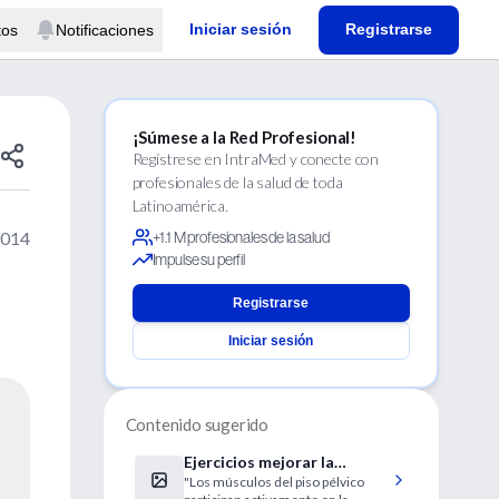
Iniciar sesión
Registrarse
tos
Notificaciones
¡Súmese a la Red Profesional!
Regístrese en IntraMed y conecte con
profesionales de la salud de toda
Latinoamérica.
2014
+1.1 M profesionales de la salud
Impulse su perfil
Registrarse
Iniciar sesión
Contenido sugerido
Ejercicios mejorar la
"Los músculos del piso pélvico
eyaculación precoz