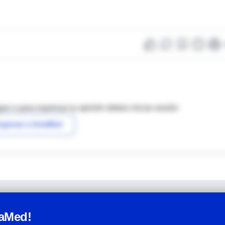
as o para expresar tu opinión debes iniciar sesión
ngresar a IntraMed
raMed!