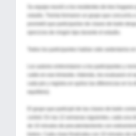
Su equipo reunió a los residentes de tres hogares 
estudio. Treinta formaron un grupo que concurría a
prometió que participarían de clases de baile desp
ejercicios de ningún tipo durante el estudio.
Todos los participantes habían sido sedentarios en 
Los autores entrevistaron a los participantes y rev
caído en ese trimestre. Además, les evaluaron el e
cada pie y registra en quilos las diferencias en la
equilibrio).
El grupo que participó de las clases de baile come
control. En las 12 semanas siguientes, cada una 
de 10 minutos de precalentamiento con estiramiento
bolero. Cada clase finalizaba con 10 minutos de re