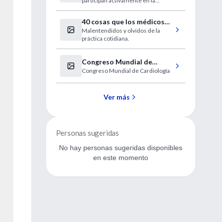
participan activamente en la
función sexual".
40 cosas que los médicos
Malentendidos y olvidos de la
no deberíamos olvidar
práctica cotidiana.
Congreso Mundial de
Congreso Mundial de Cardiología
Cardiología
Ver más
Personas sugeridas
No hay personas sugeridas disponibles
en este momento