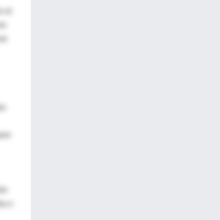
n el
es
zar
an
peor
ués
ba o