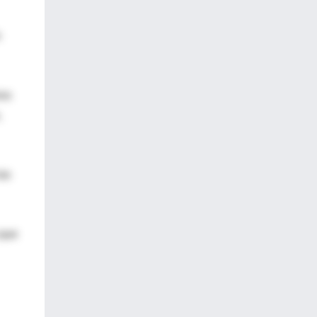
n
ios
,
las
 que