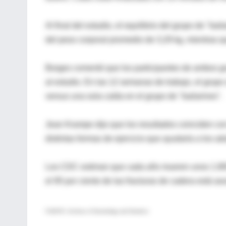
Al final del estudio, el equilibrio del grupo de "b
del peso corporal promedio de 3,29 kg, mientras qu
Borges comentó que los participantes de ambos gr
al estudio. En las 12 semanas de trabajo, el grupo 
versus una sola caída en el grupo de "bailarines".
Jean Krampe dijo que los resultados coinciden con 
distintas formas de ejercicio que ayudaría a los ad
Los CDC estiman que cada año mueren unos 1.800
el 95 por ciento de las fracturas de cadera está a
FUENTE: Archives of Gerontology and Geriatrics