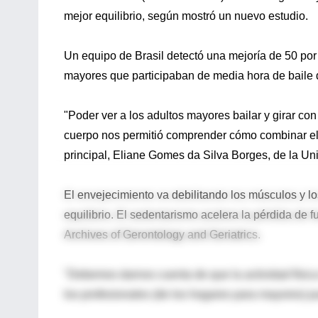
mejor equilibrio, según mostró un nuevo estudio.
Un equipo de Brasil detectó una mejoría de 50 por 
mayores que participaban de media hora de baile 
"Poder ver a los adultos mayores bailar y girar con
cuerpo nos permitió comprender cómo combinar el ej
principal, Eliane Gomes da Silva Borges, de la Un
El envejecimiento va debilitando los músculos y 
equilibrio. El sedentarismo acelera la pérdida de f
Archives of Gerontology and Geriatrics.
"Debemos darnos cuenta de que la actividad física
los profesionales (de los hogares para mayores) p