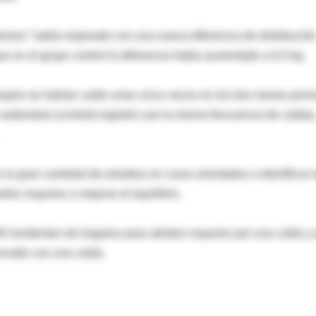
ailarines" había mejorado con una nueva diferencia de distribució
e en el grupo control la diferencia había aumentado a 6,3 kg.
upos se habían caído unas cinco veces en los tres meses prev
sedentario (control) registró casi la misma frecuencia de caídas
la gran cantidad de estudios en curso orientados a identificar 
ultos mayores a mejorar el equilibrio.
 residentes de hogares para adultos mayores por una caída y
sociado con una caída.