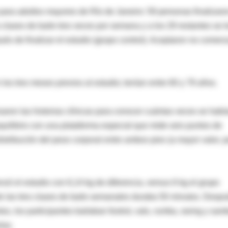
para adultos mayores de Río de Janeiro: 59 personas finalizaro
 clases de baile tres veces por semana y a los 29 restantes se l
ués de finalizar el estudio (grupo control). Aceptaron no comen
los tres meses previos al estudio; tenían entre 60 y 79 años.
isaron las historias clínicas para conocer cuántas veces se habí
quilibrio con una plataforma especial que mide seis puntos de
 distribución del peso corporal entre ambos pies (a mayor valor, 
nzó el estudio con 6,14 kg de diferencia, versus 6 kg el grupo
de las tres clases de baile semanales duraba 50 minutos. Desp
s, los participantes bailaban foxtrot, vals, rumba, swing y sam
lax.