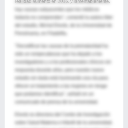
realidad aumentó en 2016, y lamentablemente,
hay causas subyacentes que los médicos
todavía no comprenden", comentó la autora líder
del estudio, Michal Elovitz, de la Universidad de
Pensilvania, en Filadelfia.
"Decodificar las causas de la prematuridad ha
sido un rompecabezas que ha dejado a los
investigadores y a los profesionales clínicos sin
respuesta durante años, pero nuestro nuevo
estudio sin duda está iluminando una vía para
ofrecer un tratamiento a las mujeres en riesgo
que podamos identificar", señaló en un
comunicado de prensa de la universidad.
Elovitz es directora del Centro de Investigación
sobre Salud Materna e Infantil de la universidad,