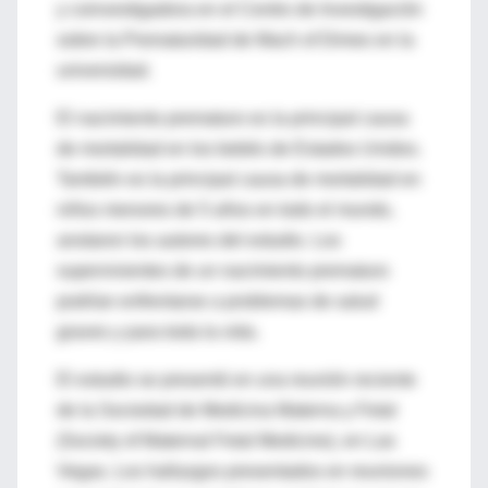
y coinvestigadora en el Centro de Investigación
sobre la Prematuridad de Mach of Dimes en la
universidad.
El nacimiento prematuro es la principal causa
de mortalidad en los bebés de Estados Unidos.
También es la principal causa de mortalidad en
niños menores de 5 años en todo el mundo,
anotaron los autores del estudio. Los
supervivientes de un nacimiento prematuro
podrían enfrentarse a problemas de salud
graves y para toda la vida.
El estudio se presentó en una reunión reciente
de la Sociedad de Medicina Materna y Fetal
(Society of Maternal Fetal Medicine), en Las
Vegas. Los hallazgos presentados en reuniones