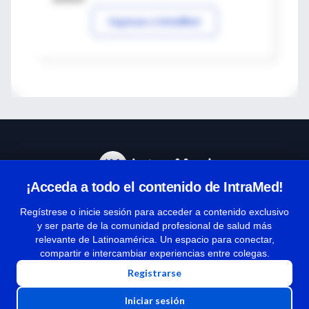
Ingresar a IntraMed
¡Acceda a todo el contenido de IntraMed!
Centro de Ayuda
Regístrese o inicie sesión para acceder a contenido exclusivo
y ser parte de la comunidad profesional de salud más
relevante de Latinoamérica. Un espacio para conectar,
Términos y condiciones
compartir e intercambiar experiencias entre colegas.
| Políticas de privacidad
Registrarse
| Todos los derechos reservados | Copyright 1997-2026
Iniciar sesión