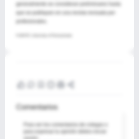
generalmente se consideran preliminares hasta
que se publiquen en una revista revisada por
profesionales.
FUENTE: University of Pennsylvania
Comentarios
Para ver los comentarios de colegas o
para expresar tu opinión debes iniciar
sesión