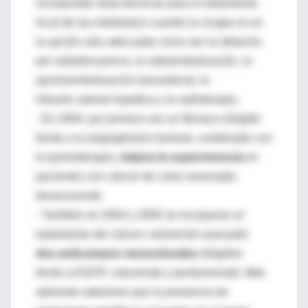
incorporado otras técnicas para el tratamiento
local de las metástasis cuando la cirugía no es
la opción más adecuada como son la ablación
por radiofrecuencia, la radioembolización, la
quimioembolización transarterial, la
infusión arterial hepática y la radioterapia.
- En 2004, por primera vez un fármaco dirigido
frente a la angiogénesis tumoral, combinado con
la quimioterapia,
mejora la supervivencia
en
pacientes con cáncer de colon avanzado:
bevacizumab.
- También en 2004 y 2005 se incorporan al
tratamiento del cáncer colorrectal avanzado
dos anticuerpos monoclonales
dirigidos
frente a EGFR: cetuximab y panitumumab. Más
adelante sabremos que la presencia de