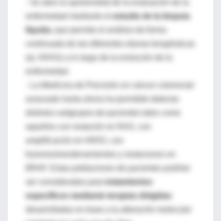
- Se abre la oportunidad de la evaluación de la
enfermedad mediante el
estudio de la biopsia
líquida
, que permite el análisis de forma
continuada de las diferentes dianas terapéuticas
(ej. KRAS) a lo largo de la evolución de la
enfermedad.
- La Medicina de Precisión en cáncer colorrectal
avanzado hasta ahora ha permitido detectar
distintos subgrupos de pacientes tales como
aquellos con mutación en RAS, con
amplificación en HER2, con
fusiones/reordenamientos y mutaciones en
BRAF. Estas poblaciones de pacientes podrían
ser consideradas para
tratamientos
específicos mediante terapias dirigidas
desarrolladas en base a la alteración molecular