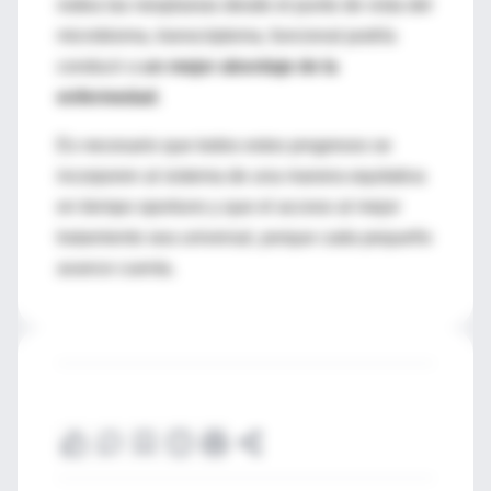
rodea las neoplasias desde el punto de vista del
microbioma, transcriptoma, funcional podría
conducir a
un mejor abordaje de la
enfermedad
.
Es necesario que todos estos progresos se
incorporen al sistema de una manera equitativa
en tiempo oportuno y que el acceso al mejor
tratamiento sea universal, porque cada pequeño
avance cuenta.