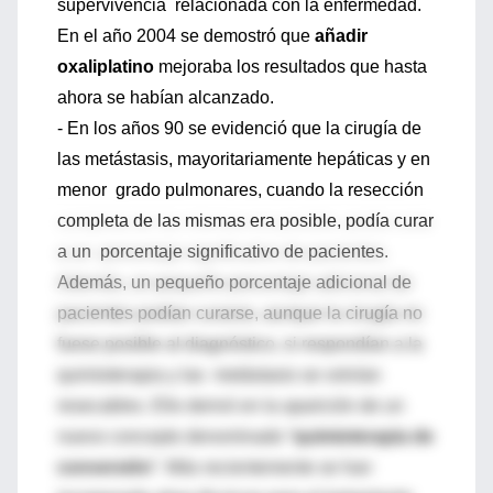
supervivencia relacionada con la enfermedad.
En el año 2004 se demostró que
añadir
oxaliplatino
mejoraba los resultados que hasta
ahora se habían alcanzado.
- En los años 90 se evidenció que la cirugía de
las metástasis, mayoritariamente hepáticas y en
menor grado pulmonares, cuando la resección
completa de las mismas era posible, podía curar
a un porcentaje significativo de pacientes.
Además, un pequeño porcentaje adicional de
pacientes podían curarse, aunque la cirugía no
fuese posible al diagnóstico, si respondían a la
quimioterapia y las metástasis se volvían
resecables. Ello derivó en la aparición de un
nuevo concepto denominado “
quimioterapia de
conversión
”. Más recientemente se han