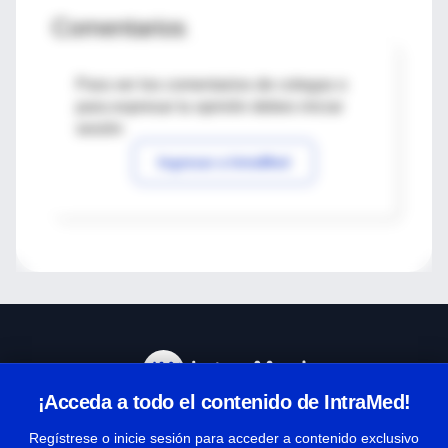
Comentarios
Para ver los comentarios de colegas o
para expresar tu opinión debes iniciar
sesión
Ingresar a IntraMed
¡Acceda a todo el contenido de IntraMed!
Centro de Ayuda
Regístrese o inicie sesión para acceder a contenido exclusivo