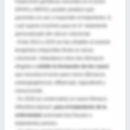
mutaciones genéticas concretas en el tumor
(KRAS y NRAS), pueden predecir qué
pacientes no van a responder al tratamiento, lo
cual supone el primer paso en el tratamiento
personalizado del cáncer colorrectal.
- Entre 2013 y 2015 se han añadido al arsenal
terapéutico disponible frente al cáncer
colorrectal metastásico otros tres fármacos
dirigidos a
inhibir la formación de los vasos
que necesita el tumor para crecer (fármacos
antiangiogénicos): aflibercept, regorafenib y
ramucirumab.
- En 2016 se comercializa un nuevo fármaco,
trifluridina-tipiracil,
para el tratamiento de la
enfermedad
avanzada tras fracaso a
tratamientos previos.