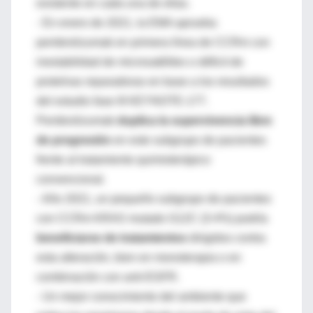
existente en cada una de ellas.
- En enero de 2021, la EMA aprueba
pembrolizumab en primera línea de CCRm con
inestabilidad de microsatélites o déficit de
proteínas reparadoras en base a los resultados
del estudio fase III KEYNOTE-177.
Pembrolizumab
duplica la supervivencia libre
de progresión
en este subgrupo de pacientes
frente al tratamiento quimioterápico
convencional.
- Año 2021, un pequeño subgrupo de pacientes
con CCRm KRAS mutado G12C (3-4%) podría
beneficiarse de tratamientos
dirigidos contra
esta alteración, bien en monoterapia o en
combinación con anti-EGFR.
- Un mejor conocimiento del ambiente que