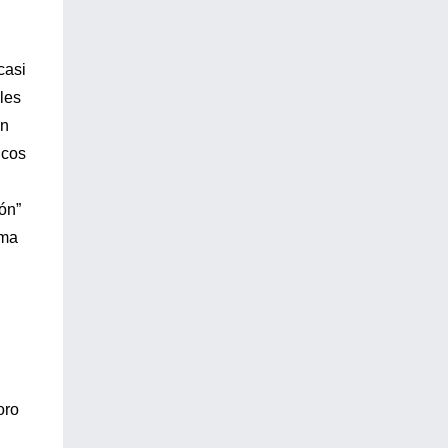
casi
les
ón
icos
ón”
ema
oro