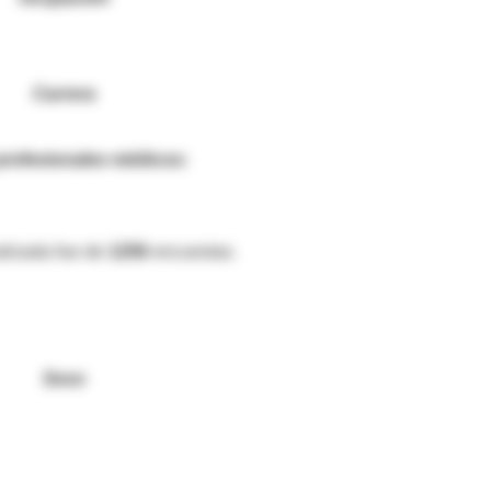
Carrera
 profesionales médicos:
alizada fue de
1256
encuestas.
Sexo