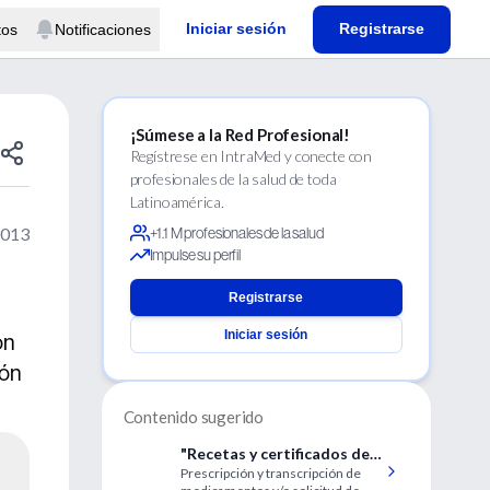
Iniciar sesión
Registrarse
tos
Notificaciones
¡Súmese a la Red Profesional!
Regístrese en IntraMed y conecte con
profesionales de la salud de toda
Latinoamérica.
2013
+1.1 M profesionales de la salud
Impulse su perfil
Registrarse
Iniciar sesión
ón
ión
Contenido sugerido
"Recetas y certificados de
Prescripción y transcripción de
pasillo o de favor", ¿qué