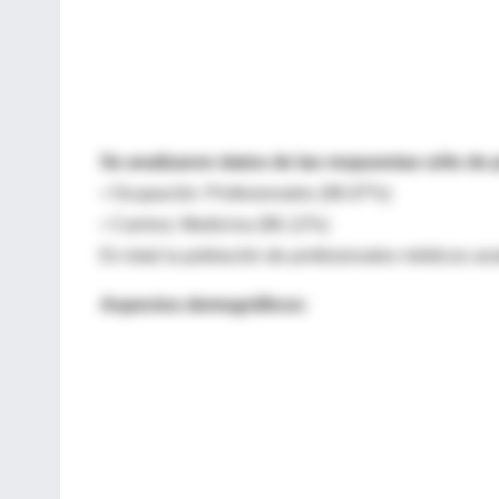
Se analizaron datos de las respuestas sólo de
• Ocupación: Profesionales (96.97%)
• Carrera: Medicina (96.12%)
En total la población de profesionales médicos an
Aspectos demográficos: