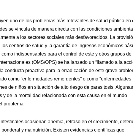
uyen uno de los problemas más relevantes de salud pública en 
ades se vincula de manera directa con las condiciones ambienta
larmente a los sectores sociales más desfavorecidos. La provisi
los centros de salud y la garantía de ingresos económicos bás
 como indispensables para el control de este y otros grupos de
 internacionales (OMS/OPS) se ha lanzado un “llamado a la acci
 la conducta proactiva para la erradicación de este grave probl
ignado como “enfermedades remergentes” o como “enfermedades
es de niños en situación de alto riesgo de parasitosis. Algunas
is y de la mortalidad relacionada con esta causa en el mundo
el problema.
 intestinales ocasionan anemia, retraso en el crecimiento, deteri
so ponderal y malnutrición. Existen evidencias científicas que