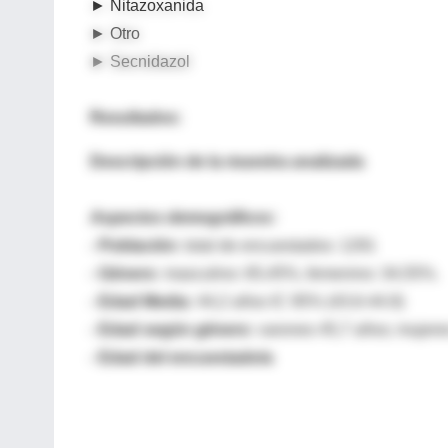
► Nitazoxanida
► Otro
► Secnidazol
Resultados:
Descripción de la muestra analizada
Aspectos demográficos:
- Población:
total de encuestados: 1291
- Género:
masculino: 65,45%, femenino: 34,55%.
- Edad Media:
44,2 años IC 95% (43.6-44.9)
- Edad según género:
varones 45,7 años; mujere
- Edad del encuestado/a