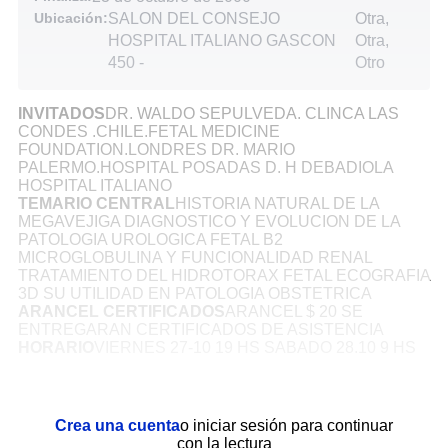
Ubicación:
SALON DEL CONSEJO
Otra,
HOSPITAL ITALIANO GASCON
Otra,
450
-
Otro
INVITADOS
DR. WALDO SEPULVEDA. CLINCA LAS
CONDES .CHILE.FETAL MEDICINE
FOUNDATION.LONDRES DR. MARIO
PALERMO.HOSPITAL POSADAS D. H DEBADIOLA
HOSPITAL ITALIANO
TEMARIO CENTRAL
HISTORIA NATURAL DE LA
MEGAVEJIGA DIAGNOSTICO Y EVOLUCION DE LA
PATOLOGIA UROLOGICA FETAL B2
MICROGLOBULINA Y FUNCIONALIDAD RENAL
TRATAMIENTO DEL HIDROTORAX FETAL ECOGRAFIA
3D SU UTILIDAD EN PATOLOGIA OBSTETRICA
ARANCEL CERTIFICADOS
ARANCEL $ 20 SE
ENTREGARAN CERTIFICADOS DE ASISTENCIA
HORARIO
VIERNES 27-10 19 HS SABADO 28.10 9 HS
Crea una cuenta
o iniciar sesión para continuar
con la lectura