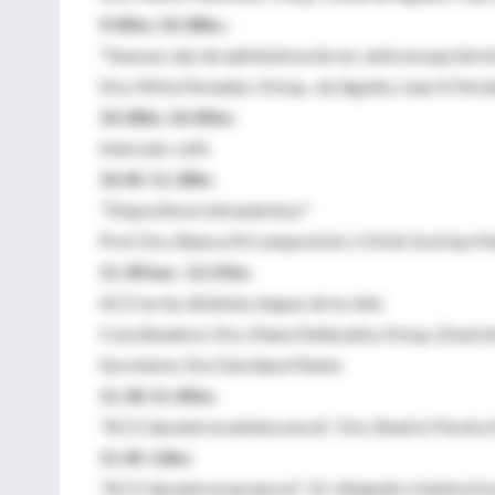
9.45hs-10.30hs.:
"Nuevas viás de administración en anticoncepción 
Dra. Mirta Fernadez. (Hosp.. de Agudos Juan A Fern
10.30hs-10.45hs:
Intervalo-café.
10.45-11.30hs
"Dispositivos intrauterinos"
Prof. Dra. Blanca M.Campostrini. ( HIGA Gral San Ma
11.30 has- 12.15hs:
ACO en las distintas etapas de la vida:
Coordinadora: Dra. Diana DellaLatta. (Hosp..Zonal 
Secretaria: Dra Giordana Manes
11.30-11.45hs:
"ACO durante la adolescencia": Dra. Beatriz Pereira
11.45-12hs:
"ACO durante la lactancia": Dr. Alejandro Hakim.(H