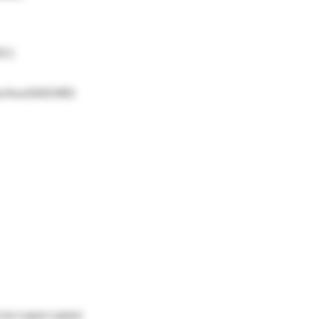
EC)
uctiva (SAEGRE)
ciso Lopez Lanús)