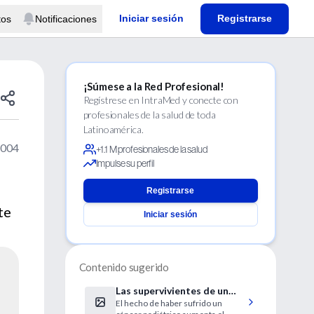
Iniciar sesión
Registrarse
tos
Notificaciones
¡Súmese a la Red Profesional!
Regístrese en IntraMed y conecte con
profesionales de la salud de toda
Latinoamérica.
2004
+1.1 M profesionales de la salud
Impulse su perfil
Registrarse
te
Iniciar sesión
Contenido sugerido
Las supervivientes de un
El hecho de haber sufrido un
cáncer pediátrico corren un