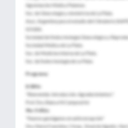
Agremiación Médica Platense.
Soc. de Ginecología y obstetricia de La Plata.
Asoc. Argentina para el estudio del Climaterio (AAP
SOGBA.
Sociedad de Endocrinología Ginecológica y Reprod
Sociedad Médica de La Plata.
Soc. de Medicina Interna de La Plata.
Soc. de Endocrinología de La Plata.
Programa:
8.30Hs:
"Bienvenida. Introducción .Agradecimientos".
Prof. Dra. Blanca M.Campostrini
9hs-9.45hs:
"Nuevos gestágenos en anticoncepción"
Dra. María Franchina. ( Hosp.. Zonal de Agudos .Nar