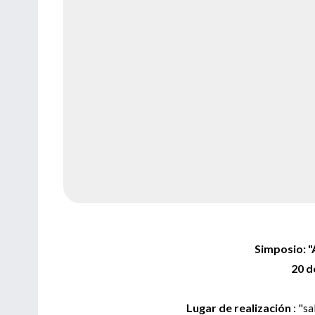
Simposio: "
20 d
Lugar de realización
: "s