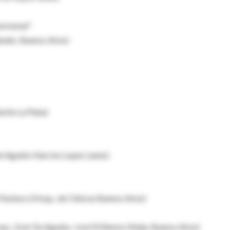
hormonal"
ández. Buenos Aires)
rtín La Plata)
de Agudos Narciso Lopez Lanús)
 Pacheco (Hosp.. de Clínicas Buenos Aires)
osp.. Gral. De Agudos. José M.Ramos Mejía. Buenos Aires)