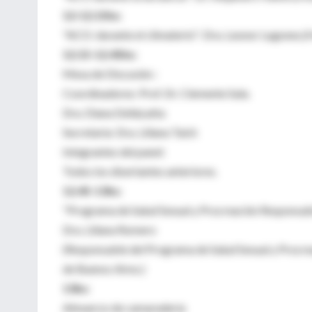
12-12.15hs:
"ACO: durante el climaterio": Dra. Leonor Lugones.(Ho
12.15-12.45hs:
Mesa de Discusión :
Coordinadores: Prof. Dr. Clemente Sala.
Dra. Diana DellaLatta
Secretaria: Dra. Liliana Taich
Integrantes del panel:
Todos los disertantes anteriores.
12.45-13hs:
"Programa de Salud Sexual y Procreación Responsable:
Dra. Liliana Romero
(Responsable del Programa de Salud Sexual y Procrea
de Buenos Aires.)
13hs:
Almuerzo de camaradería