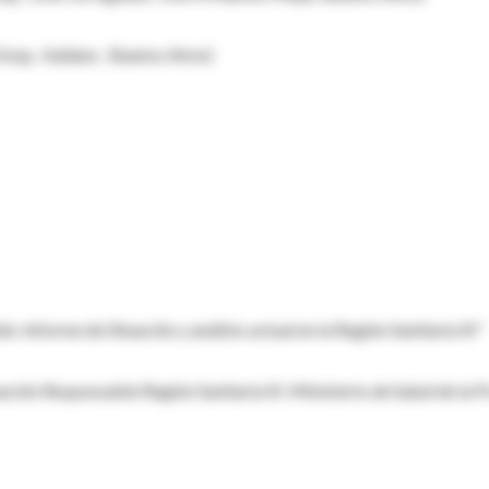
sp.. Italiano . Buenos Aires)
 informe de Situación y análisis actual en la Región Sanitaria XI"
ción Responsable Región Sanitaria XI .Ministerio de Salud de la P