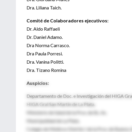
Dra. Liliana Taich.
Comité de Colaboradores ejecutivos:
Dr. Aldo Raffaeli
Dr. Daniel Adamo.
Dra Norma Carrasco.
Dra Paula Porresi.
Dra. Vanina Politti.
Dra. Tizano Romina
Auspicios:
Departamento de Doc. e Investigación del HIGA Gral
HIGA Gral San Martín de La Plata.
Ministerio de Salud de la Prov. de Bs. As.
Municipalidad de La Plata.
Colegio de Médicos Distrito I de la Prov. de Buenos 