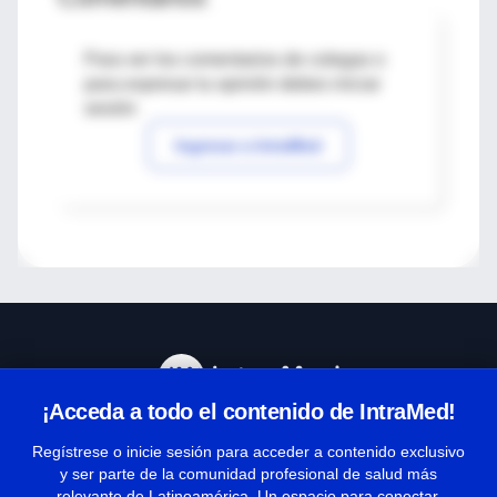
Para ver los comentarios de colegas o
para expresar tu opinión debes iniciar
sesión
Ingresar a IntraMed
¡Acceda a todo el contenido de IntraMed!
Centro de Ayuda
Regístrese o inicie sesión para acceder a contenido exclusivo
y ser parte de la comunidad profesional de salud más
relevante de Latinoamérica. Un espacio para conectar,