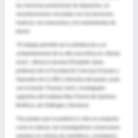
las neuronas productoras de dopamina, un
neurotransmisor vinculado con las funciones
motrices, las emociones y los sentimientos de
placer.
"El trabajo permitió ver la distribución y el
comportamiento de la alfa-sinucleína en células
vivas", afirma la doctora Elizabeth Jares,
profesora de la Facultad de Ciencias Exactas y
Naturales de la UBA y directora del grupo, junto
con el doctor Thomas Jovin, investigador
argentino del Instituto Max Planck de Química
Biofísica, de Göttingen, Alemania.
Tras probar que la proteína in vitro se comporta
como la natural, las investigadoras comenzaron
estudios en células de mamíferos, constataron