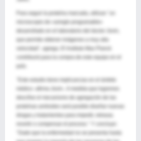
Para seguir la proteína marcada, utilizan "un
microscopio de «arreglo programable»
desarrollado en el laboratorio del doctor Jovin,
que permite obtener imágenes a muy alta
velocidad", agrega. El Instituto Max Planck
contribuirá para la compra de este equipo en el
país.
"Este estudio tiene implicancias en el ámbito
médico -afirma Jovin-. A medida que logremos
descifrar el mecanismo de agregación de las
proteínas amiloides será posible diseñar nuevas
drogas y tratamientos para impedir, retrasar,
revertir o compensar el proceso." Y concluye:
"Dado que la enfermedad no se presenta hasta