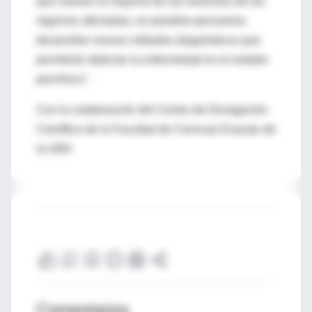
que mueren la mayoría de las neuronas de las
regiones afectadas, en paralelo pensamos
desarrollar nuevos métodos diagnósticos que
permitirán detectar la enfermedad en el estadio
preclínico".
Con la colaboración del Centro de Divulgación
Científica de la Facultad de Ciencias Exactas de
la UBA
Comentarios