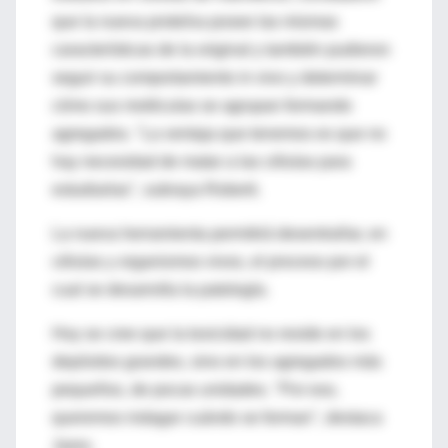
que la nueva proteína posee las mismas
características de la original y también pudieron
seguir su comportamiento in vivo y determinar
cómo sus moléculas se agrupan formando
agregados. "La ventaja que tenemos es que no
hay necesidad de matar a las células para
estudiarlas", subraya Roberti.
La nueva herramienta permitirá desentrañar, en
células y organismos vivos, el proceso por el
cual se desarrolla la patología.
Hoy se cree que la toxicidad no reside en los
depósitos grandes, sino en los agregados más
pequeños, de pocas unidades. "Por eso,
queremos indagar cuándo se forman", destaca
Jares.