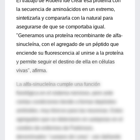
El trabajo de Roberti fue crear esa proteína con
la secuencia de aminoácidos en un extremo,
sintetizarla y compararla con la natural para
asegurarse de que se comportaba igual.
"Generamos una proteína recombinante de alfa-
sinucleína, con el agregado de un péptido que
enciende su fluorescencia al unirse a la proteína
y permite seguir el destino de ella en células
vivas", afirma.
La alfa-sinucleína cumple una función
fisiológica en el sistema nervioso, pero ante
ciertas condiciones tiende a formar depósitos
amiloides, muy tóxicos para las neuronas. Estos
agregados que se detectaron en autopsias en el
cerebro de enfermos de Parkinson,
denominados "cuerpos de Lewy", van dañando