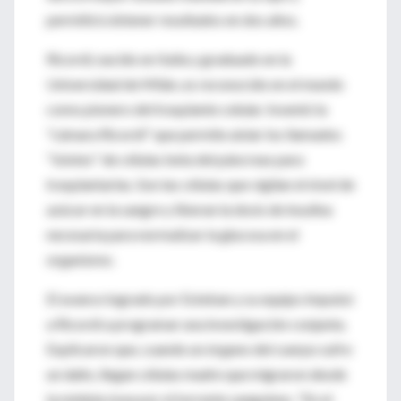
permitirá obtener resultados en dos años.
Ricordi, nacido en Italia y graduado en la
Universidad de Milán, es reconocido en el mundo
como pionero del trasplante celular. Inventó la
"cámara Ricordi" que permite aislar los llamados
"islotes" de células beta del páncreas para
trasplantarlas. Son las células que vigilan el nivel de
azúcar en la sangre y liberan la dosis de insulina
necesaria para normalizar la glucosa en el
organismo.
El avance logrado por Esteban y su equipo impulsó
a Ricordi a programar una investigación conjunta.
Explicaron que, cuando un órgano del cuerpo sufre
un daño, llegan células madre que migraron desde
la médula ósea por el torrente sanguíneo. "En el