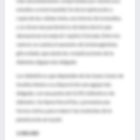
sido absolutamente comprobado por numerosos
estudios a nivel mundial. Se da la replicación o
copia de las células beta, secretoras de la insulina,
y se observan parámetros de laboratorio que
demuestran la mejoría", explicó Estrada. Entre los
valores se cuenta el aumento de la hemoglobina
glicosilada, que anula las complicaciones de la
diabetes.Aguja más delgada
Los diabéticos que dependen de las inyecciones de
insulina tienen a su disposición una aguja más
delgada, con una punta de 0,235 milímetros de
diámetro. Se llama NovoFine, y presenta una
forma cónica, para reducir las molestias de la
penetración en la piel.
2.000.000