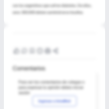
son los argentinos que sufren diabetes. De ellos,
unos 300.000 deben suministrarse insulina.
Comentarios
Para ver los comentarios de colegas o
para expresar tu opinión debes iniciar
sesión
Ingresar a IntraMed