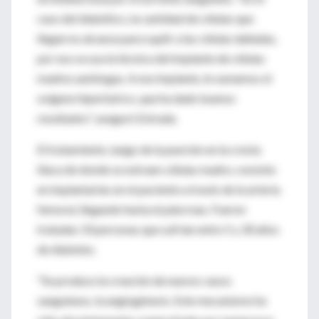
caso del diabético, la cantidad de células que
llegan no alcanza para suplir a las células dañadas,
por eso se usa la técnica del implante de células
madres autólogas. A ese implante, le sumamos el
oxígeno hiperbárico, que ha dado buenos
resultados", aseguró Estrada.
El tratamiento, luego de la punción en la cresta
ilíaca de donde se extraen células madre, consiste
en implantarlas en el paciente a través de la arteria
femoral, llegando hasta el páncreas. Fueron
tratadas 33 personas que sufrían entre 5 y 30 años
de diabetes.
"Se produce la creación de nuevos vasos
sanguíneos, la angiogénesis. Este mecanismo ha