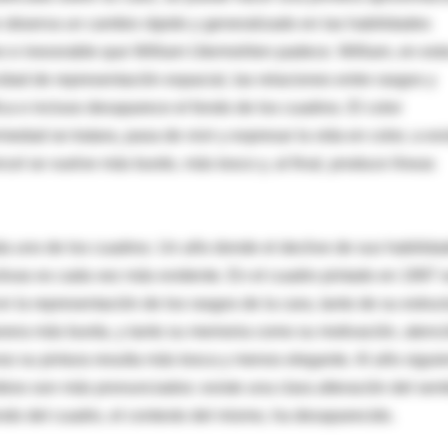
 se observa un cambio rápido y generalizado en las habilidades
ivo e inexorable que William Utermohlen padece. William, en est
dad de representación espacial, las relaciones entre rasgos y
ica e incluso desaparece el fondo de los cuadros. El color
dad se tratara, pasa de vivir y expresar la vida en color, a exis
cel se vuelve más burdo, más tosco y, al final, produce líneas
a uno de los cuadros. Un año donde el declive de sus habilida
tivas es cada vez más evidente. En el cuadro pintado en 1997 
n la representación de los rasgos de la cara, tanto de su estruc
anera más burda, y tanto su memoria como su motivación, atenc
eso su pintura resulta más tosca y menos elegante. Al año siguie
ios son más pronunciados: existe una clara alteración del sent
ondo del cuadro, el contexto del mismo, ha desaparecido.