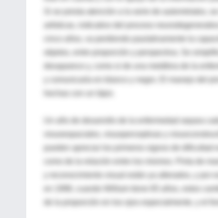
Si se presta atención a la serie de autorretratos,
artísticas, indicativo del proceso neurodegenerat
cinco años, va perdiendo paulatinamente la capaci
objetos, entre proporción y perspectiva. Se simplif
desaparece y, como si de una metáfora de la enferme
y comunicarla en blanco y negro. El manejo del pin
hechas con un lápiz.
Un año de desarrollo de la enfermedad separa cad
visuoespaciales, visuoperceptivas y visuoconstruc
pueden apreciar los primeros signos de dificultad e
como de la relación entre los mismos. Pinta de m
y reconocimiento visual están ya alterados, y por 
en 1998, cuando William tiene 65 años, estos camb
de la proporción en los ojos especialmente, y el f