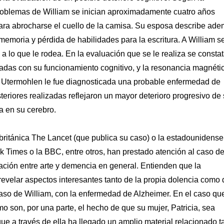
 problemas de William se inician aproximadamente cuatro años
para abrocharse el cuello de la camisa. Su esposa describe ad
emoria y pérdida de habilidades para la escritura. A William se
n a lo que le rodea. En la evaluación que se le realiza se consta
adas con su funcionamiento cognitivo, y la resonancia magnéti
am Utermohlen le fue diagnosticada una probable enfermedad de
riores realizadas reflejaron un mayor deterioro progresivo de
a en su cerebro.
a británica The Lancet (que publica su caso) o la estadounidense
 Times o la BBC, entre otros, han prestado atención al caso d
lación entre arte y demencia en general. Entienden que la
revelar aspectos interesantes tanto de la propia dolencia como 
l caso de William, con la enfermedad de Alzheimer. En el caso qu
o son, por una parte, el hecho de que su mujer, Patricia, sea
que a través de ella ha llegado un amplio material relacionado t