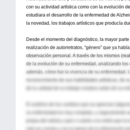
con su actividad artística como con la evolución d
estudiara el desarrollo de la enfermedad de Alzheim
la novedad, los trabajos artísticos que producía du
Desde el momento del diagnóstico, la mayor parte 
realización de autorretratos, “género” que ya habí
observación personal. A través de los mismos (rea
de la evolución de su enfermedad, analizando los 
además, cómo fue la vivencia de su enfermedad. Un
reconocimiento de sus habilidades artísticas, de s
de la calidad de su trabajo creativo antes de su e
El análisis de los cambios que se aprecian (algunos
su enfermedad es muy complejo, y seguramente av
propia del artista y qué o cuánto a la mella que l
esto en cuenta y con el apoyo de la información p