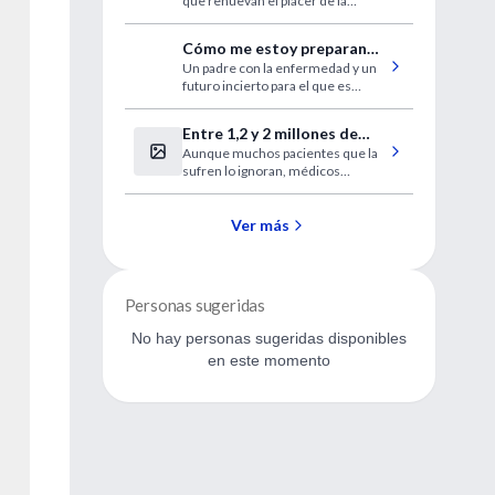
que renuevan el placer de la
lectura.
Cómo me estoy preparando
Un padre con la enfermedad y un
para tener Alzheimer
futuro incierto para el que es
mejor prepararse.
Entre 1,2 y 2 millones de
Aunque muchos pacientes que la
argentinos sufren apneas
sufren lo ignoran, médicos
del sueño
advierten que puede ser la causa
de somnolencia, irritabilidad,
dificultades para concentrarse y
Ver más
falta de apetito sexual.
Personas sugeridas
No hay personas sugeridas disponibles
en este momento