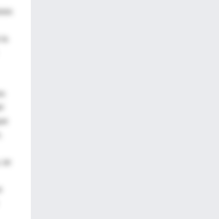
osos
 la
os
el
que
,
 se
e