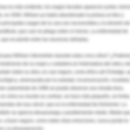
ivas es más evidente, los rasgos faciales aparecen juntos, borr
, en 2000, William ya había abandonado la pintura al óleo y
s principales rasgos de la cara son reconocibles y la división de
ndíbula, que casi se pliega sobre sí misma. La enfermedad de
, que se pierde entre las neuronas dañadas.
ad para William Utermohlen durante estos cinco años? ¿Podem
testimonio de su mujer y cuidadora (e historiadora del arte) y d
mulado sobre su obra, es casi seguro, como diría Laín Entralgo, 
sicológica, amenazada por la soledad, incomunicación, invalidez
imer autorretrato de 1996 se puede observar una mirada dura,
ve cómo su mundo se contrae, se hace más pequeño, se limita,
barrotes de esa cárcel, que es la enfermedad de Alzheimer. La
ambién se aprecia desasosiego y posiblemente miedo. Miedo qu
e, a buen seguro, como sobre otras emociones, nunca jamás le
o y la desesperación.