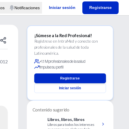
Iniciar sesión
Registrarse
tos
Notificaciones
¡Súmese a la Red Profesional!
Regístrese en IntraMed y conecte con
profesionales de la salud de toda
Latinoamérica.
2012
+1.1 M profesionales de la salud
Impulse su perfil
Registrarse
Iniciar sesión
Contenido sugerido
Libros, libros, libros
Libros para todos los intereses