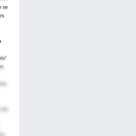
e se
es
a
nto”
r,
iva,
o de
ón.