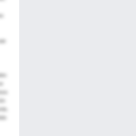
os
tir
des
se
tura
ión
nte,
ido