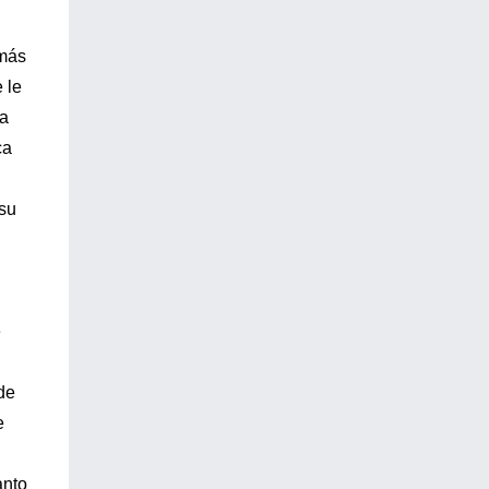
emás
 le
ta
ca
 su
e
de
e
anto