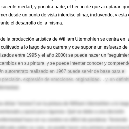
e su enfermedad, y por otra parte, el hecho de que aceptaran qu
er desde un punto de vista interdisciplinar, incluyendo, y esta 
rante el desarrollo de la misma.
de la producción artística de William Utermohlen se centra en l
a cultivado a lo largo de su carrera y que supone un esfuerzo de
lizados entre 1995 y el año 2000) se puede hacer un “seguimie
cambios en su pintura, y se puede intentar conocer y comprende
 autorretrato realizado en 1967 puede servir de base para el
u precisión, expresión de emociones, originalidad… y, en definit
nfermedad.
 dirían “errores”) en la pintura de William Utermohlen a lo larg
enturado y quizá poco riguroso. Qué se debe a una decisión
a enfermedad hace en su cerebro es difícil de ponderar. Teniendo
ublicada sobre su caso, se puede hacer una primera aproximaci