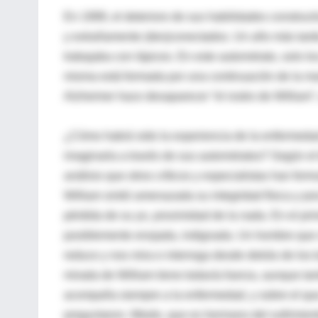
En 1999, el deterioro de sus habilidades construct
y extrañamente (des)conectados. Un año más tarde
trabajaba con lápices. En este autorretrato, solo lo
misma está formada por una continuación de la ma
Alzheimer hace desaparecer “el rostro de William”
¿Cómo habrá sido la experiencia de la enfermed
imaginarla a través de sus autorretratos? Según el 
análisis que otros críticos y especialistas han for
William sintió amenazada su integridad física y p
pérdida de su yo, proximidad de la nada. En el pr
posiblemente enojada, indignada. Un hombre que 
reduce y nos mira e interroga desde detrás de los 
mirada de William tiene todavía fuerza, aunque t
acompaña siempre a la enfermedad, y sobre el qu
preguntaron. Miedo, que es hermano del sufrimient