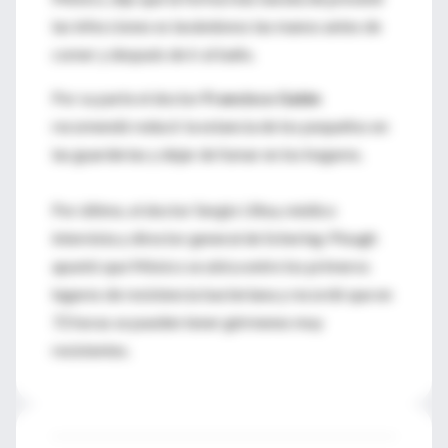
las infecciones es lavándonos las manos antes de
comer y después de ir al baño.
Por su parte el doctor
Francisco Galán
recomendó reducir la estancia de los pequeños en
las guarderías y dejar de fumar en los hogares.
Por último, el doctor Sergio Ulloa, médico
internista y director general de Schering-Plough
apuntó que México se ubica entre los primeros
lugares de resistencia bacteriana y recordó que en
72 horas se pueden tener gérmenes muy
resistentes.