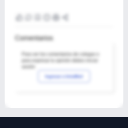
Comentarios
Para ver los comentarios de colegas o
para expresar tu opinión debes iniciar
sesión
Ingresar a IntraMed