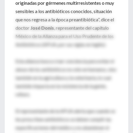
originadas por gérmenes multirresistentes o muy
sensibles a los antibióticos conocidos, situación
que nos regresa a la época preantibiótica”, dice el
doctor
José Donís
, representante del capítulo
México de la Alianza para el Uso Prudente de los
Antibióticos (APUA, por sus siglas en inglés).
Esta alianza busca crear conciencia para evitar el
abuso de los antibióticos no sólo en humanos, sino
también en la agricultura y la veterinaria, lo cual
también impacta en la resistencia de la gente,
refiere.
El representante de la APUA alerta que cuando se
les prescriben antibióticos se deben cumplir las
especificaciones del médico y no abandonar el