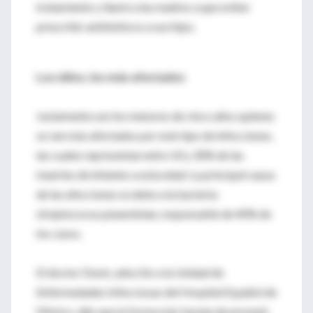
tratamiento y llamó a las madres a que eviten
prescribir antibióticos a sus hijos.
Los niños, los más afectados
Justamente son los menores de cinco años quienes
se ven más afectados por este tipo de infecciones,
las cuales representan entre 10 y 30% de las
muertes de infantes a esta edad. La principal causa
de las afecciones se debe a la bacteria
streptococus pneuminiae, responsable de 40% de
los casos.
El doctor Donís, adscrito a la Unidad de
Enfermedades Infecciosas del Hospital Español de
México, dijo que la forma más barata de prevenir