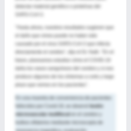
detectar material genético o proteínas del
SARS-CoV-2.
"Hasta ahora, nuestros resultados sugieren que
el daño que vimos puede no haber sido
causado por el virus SARS-CoV-2 que infecta
directamente el cerebro", dijo el Dr. Nath. "En el
futuro, planeamos estudiar cómo el COVID-19
daña los vasos sanguíneos del cerebro y si eso
produce algunos de los síntomas a corto y largo
plazo que vemos en los pacientes".
En una muestra de conveniencia de pacientes
fallecidos por Covid-19, se observó
lesión
microvascular multifocal
en el cerebro y
bulbos olfatorios mediante microscopía de
resonancia magnética, evaluación