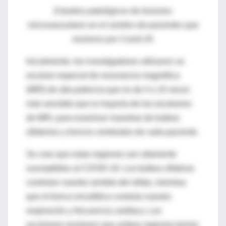
Estudios patológicos de lesiones
microvasculares en el cerebro de pacientes que
murieron por Covid-19.
Inicialmente, los investigadores utilizaron un
escáner especial de resonancia magnética
(MRI) de alta potencia que es de 4 a 10 veces
más sensible que la mayoría de los escáneres
de MRI, para examinar muestras de bulbos
olfatorios y troncos cerebrales de cada paciente.
Se cree que estas regiones son altamente
susceptibles al COVID-19. Los bulbos olfativos
controlan nuestro sentido del olfato, mientras
que el tronco encefálico controla nuestra
respiración y frecuencia cardíaca. Los
escáneres revelaron que ambas regiones tenían