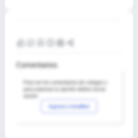
Comentarios
Para ver los comentarios de colegas o
para expresar tu opinión debes iniciar
sesión
Ingresar a IntraMed