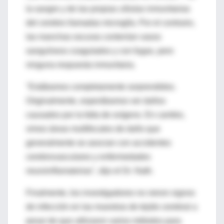
la sangre y de las propias células inmunitarias
del cerebro llamadas microglía. Por el contrario,
las manchas oscuras contenían vasos
sanguíneos coagulados y con fugas, pero
ninguna respuesta inmunitaria.
"Estábamos completamente sorprendidos.
Originalmente, esperábamos ver daños
causados ​​por la falta de oxígeno. En cambio,
vimos áreas multifocales de daño que
generalmente se asocian con accidentes
cerebrovasculares y enfermedades
neuroinflamatorias", dijo el Dr. Nath.
Finalmente, los investigadores no vieron signos
de infección en las muestras de tejido cerebral a
pesar de que utilizaron varios métodos para