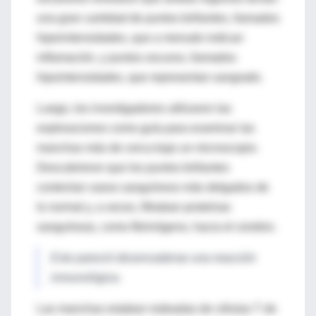
una gran cantidad de puntos brillantes, llamados
hiperintensidades, que a menudo indican
inflamación, y puntos oscuros, llamados
hipointensidades, que representan sangrado.
Luego, los investigadores utilizaron las
exploraciones como guía para examinar las
manchas más de cerca bajo un microscopio.
Descubrieron que los puntos brillantes
contenían vasos sanguíneos más delgados de
lo normal y, a veces, filtraban proteínas
sanguíneas, como fibrinógeno, hacia el cerebro.
Esto pareció desencadenar una reacción
inmunológica.
Las manchas estaban rodeadas de células T de