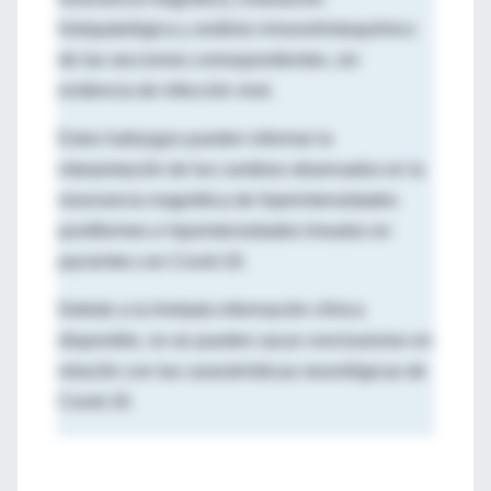
histopatológica y análisis inmunohistoquímico
de las secciones correspondientes, sin
evidencia de infección viral.
Estos hallazgos pueden informar la
interpretación de los cambios observados en la
resonancia magnética de hiperintensidades
puntiformes e hipointensidades lineales en
pacientes con Covid-19.
Debido a la limitada información clínica
disponible, no se pueden sacar conclusiones en
relación con las características neurológicas de
Covid-19.