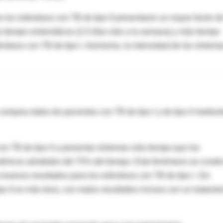
e los individuos con TB de tipo II presentaron un mayor factor d
s tiempo sintomáticos (2.5 días más a la semana) y más tiempo
viduos con TB de tipo I. Asimismo, la intensidad de los síntoma
compara datos de pacientes con TB de tipo I y de tipo II median
n TB de tipo II a presentar síntomas más tiempo que los
utímicos alrededor del 75% del tiempo. Este fenómeno se condi
a buenos resultados para los individuos con TB de tipo I. Sin
po II es más dura, con malos resultados incluso con un tratamie