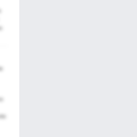
e
s
te
ce
nto