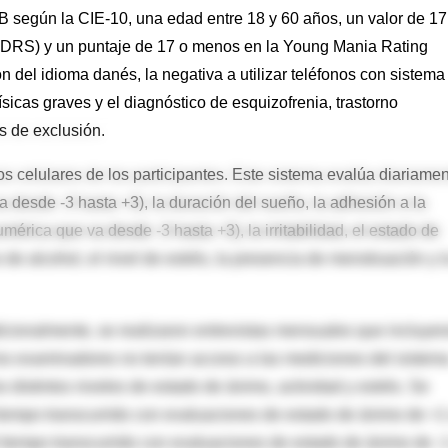
TB según la CIE-10, una edad entre 18 y 60 años, un valor de 17
HDRS) y un puntaje de 17 o menos en la Young Mania Rating
 del idioma danés, la negativa a utilizar teléfonos con sistema
sicas graves y el diagnóstico de esquizofrenia, trastorno
os de exclusión.
 celulares de los participantes. Este sistema evalúa diariame
 desde -3 hasta +3), la duración del sueño, la adhesión a la
mérica que va desde -3 hasta +3), la irritabilidad, el estado de
de alcohol, el nivel de estrés, la presencia de menstruación y l
icionalmente, se realizaron entrevistas mensuales que incluyer
s examinadores no tenían acceso a las mediciones del sistem
distintos niveles de estado de ánimo, actividad y estrés. Se
tiempo transcurrido con evaluaciones de estado de ánimo de +1
 tiempo transcurrido con evaluaciones de estado de ánimo de -