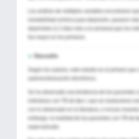
Los análisis de múltiples variables encontraron qu
inestabilidad anímica para depresión, pasaron má
deprimidos (1.3 días más a la semana) que los indi
fue mayor en los primeros.
►
Discusión
Según los autores, este estudio es el primero que 
automonitorización electrónica.
Se ha observado una tendencia de los pacientes co
individuos con TB de tipo I, que se mantuvieron e
con lo observado en la literatura, e incluso muestr
embargo, la realidad de los pacientes con TB de ti
especializado.