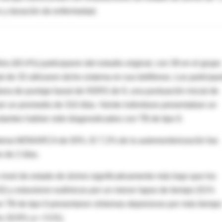
o y duración de enfermedad.
s (63.4%) participaron del estudio original, con 39 en el grupo
 de 33 utilizaron dicho sistema en sus teléfonos. Los participa
ana de puntaje basal de HDRS de 9, una puntuación inicial de
r un promedio de 310 días. Veinte individuos presentaban un
stantes habían sido diagnosticados con TB de tipo II.
istema MONARCA de 93%. El 7.2% de la automonitorización fue
 de 2 días.
 nivel de estado de ánimo significativamente más bajo que los
0.02) y estuvieron eutímicos por un menor lapso de tiempo (51%
on TB de tipo II presentaron síntomas depresivos por más tiempo
a 18.8%; p = 0.01).