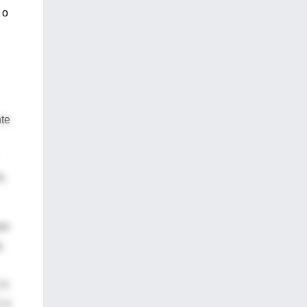
 o
nte
a
on
a
 o
1 o