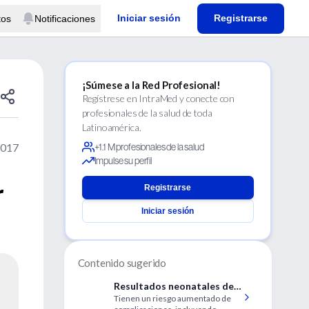
Iniciar sesión
Registrarse
tos
Notificaciones
¡Súmese a la Red Profesional!
Regístrese en IntraMed y conecte con
profesionales de la salud de toda
Latinoamérica.
2017
+1.1 M profesionales de la salud
Impulse su perfil
r
Registrarse
Iniciar sesión
Contenido sugerido
Resultados neonatales de
Tienen un riesgo aumentado de
lactantes prematuros