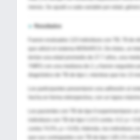
menos. Se ajustó a cada variable por edad, géner
►
Resultados
Fueron evaluados 123 individuos con TB; 78 de ello
que utilizó el sistema MONARCA. De éstos, un total
tenían una edad promedio de 27.7 años, una medi
YMRS con una mediana de 2, y fueron seguidos po
diagnóstico de TB de tipo I, mientras que los 13 re
Los participantes presentaron una adhesión al s
hecha en forma retrospectiva, con un lapso máximo
Los pacientes con TB de tipo II experimentaron un
individuos con TB de tipo I (-0.5 contra -0.2; p = 
contra 74.5%, p = 0.03). Además, los individuos c
que sus contrapartes con TB de tipo I (45.1% contr