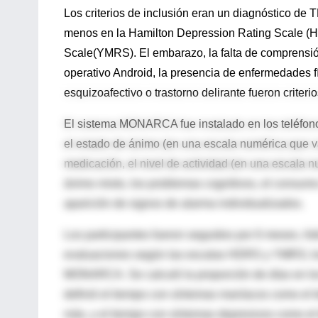
Los criterios de inclusión eran un diagnóstico de 
menos en la Hamilton Depression Rating Scale (
Scale(YMRS). El embarazo, la falta de comprensión
operativo Android, la presencia de enfermedades fí
esquizoafectivo o trastorno delirante fueron criteri
El sistema MONARCA fue instalado en los teléfonos
el estado de ánimo (en una escala numérica que va
medicación, el nivel de actividad (en una escala nu
ánimo mixto, los problemas cognitivos, el consumo 
aparición de signos de alarma individualizados.
Los participantes fueron seguidos por 6 meses. Ad
evaluaciones según las escalas HDRS y YMRS; lo
MONARCA. Se calculó la proporción de días en los 
definió el tiempo con síntomas maníacos como el 
más, y el tiempo con síntomas depresivos como el