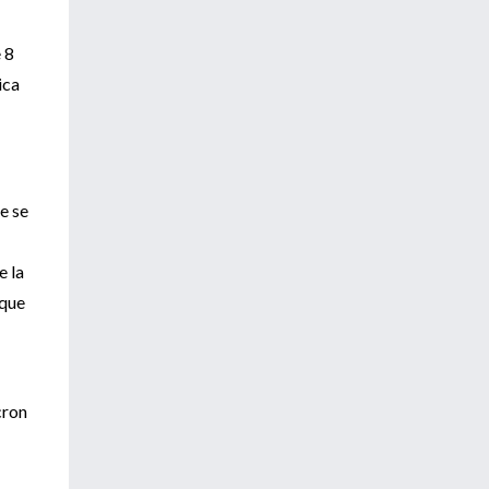
 8
ica
e se
e la
 que
cron