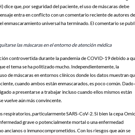
) dice que, por seguridad del paciente, el uso de máscaras debe
ensaje entra en conflicto con un comentario reciente de autores de
del enmascaramiento universal ha terminado. El comentario se publ
uitarse las máscaras en el entorno de atención médica
ación controvertida durante la pandemia de COVID-19 debido a qu
rque el tema se ha politizado mucho. Independientemente, la
 uso de máscaras en entornos clínicos donde los datos muestran qu
 paciente, cuando ambos están enmascarados, es poco común. Dado
igado a presentarse a trabajar incluso cuando ellos mismos están
se vuelve aún más convincente.
us respiratorios, particularmente SARS-CoV-2. Si bien la cepa Omi
a enfermedad grave o potencialmente mortal o una enfermedad
omo ancianos o inmunocomprometidos. Con los riesgos que aún se