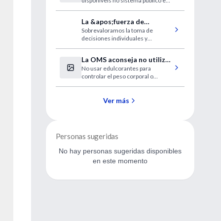
disponíveis no sistema público em
medicamentos contra
até 180 dias
anemia
La &apos;fuerza de
Sobrevaloramos la toma de
voluntad&apos; no es
decisiones individuales y
suficiente
subestimamos el impacto del
entorno en nuestro
La OMS aconseja no utilizar
comportamiento
No usar edulcorantes para
edulcorantes sin azúcar
controlar el peso corporal o
reducir el riesgo de
enfermedades no transmisibles
Ver más
Personas sugeridas
No hay personas sugeridas disponibles
en este momento