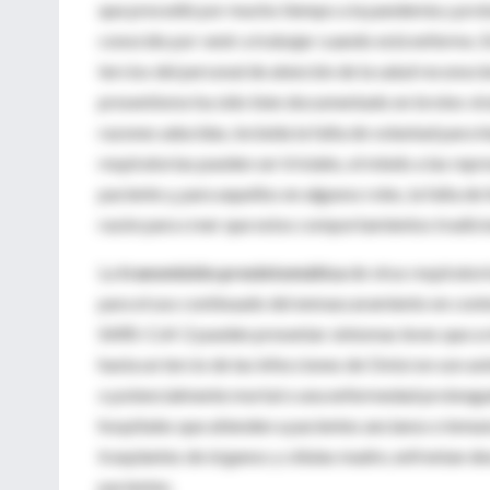
que precedió por mucho tiempo a la pandemia y prob
conocido por venir a trabajar cuando está enfermo. E
tercios del personal de atención de la salud reconoci
presentismo ha sido bien documentado en brotes viral
razones aducidas, incluida la falta de voluntad para 
respiratorias pueden ser triviales, el miedo a las rep
paciente y, para aquellos en algunos roles, la falta
razón para creer que estos comportamientos tradicio
La
transmisión presintomática
de virus respirator
para el uso continuado del enmascaramiento en contex
SARS-CoV-2 pueden presentar síntomas leves que a 
hasta un tercio de las infecciones de Omicron son a
o potencialmente mortal o una enfermedad prolongad
hospitales que atienden a pacientes ancianos e inm
trasplantes de órganos y células madre, enfrentan de
pacientes.