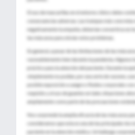
El uso de mascarillas en el entorno clínico debe cont
consecuencias adversas. Las trampas más concretas 
negativamente la empatía, deberían convertirse en i
las máscaras para obviar estos problemas.
En general, a pesar de las limitaciones de las máscar
razonablemente bien durante la pandemia. Algunos 
práctico para la atención del paciente. Durante la 
simplemente no podían, por una serie de razones, usa
posible exposición a sangre o fluidos corporales con
requisito y el uso de guantes en tales situaciones aho
ampliamente como parte de las precauciones estánda
Nos sorprende la amplia eficacia de las máscaras par
consideramos que esta es una de las principales lec
paciente en la atención médica. Un hallazgo sorprend