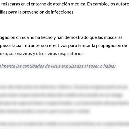
s máscaras en el entorno de atención médica. En cambio, los autor
las para la prevención de infecciones.
stigación clínica no ha hecho y han demostrado que las máscaras
ieza facial filtrante, son efectivos para limitar la propagación de
za, coronavirus y otros virus respiratorios .
mente las cantidades de virus expulsadas al toser o hablar,
 uso de máscaras en entornos clínicos. Gracias en gran parte al uso
personal, el personal de atención médica ha estado en un riesgo
ue las exposiciones ocupacionales. La transmisión del paciente 
stán enmascarados ocurre, pero es poco común.
máscaras en la atención médica es el
presentismo
, un comportamie