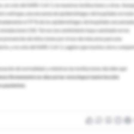
s, no solo del SARS-CoV-2, en nuestras instituciones y otras. Aunq
tro enfoque, una encuesta de epidemiólogos de hospitales en todo
ximadamente el 97 % de los epidemiólogos de hospitales encuestad
 instalaciones (10). Tal vez ese sentimiento haya cambiado en los
n prevención de infecciones por el uso de máscaras para una
atorio, y no solo del SARS-CoV-2, sugiere que muchos otros compar
nsación de normalidad, y mientras las instituciones deciden qué
os firmemente no descartar esta importante lección
os pacientes
.