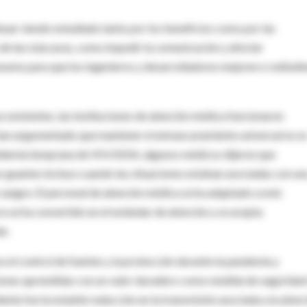
inuar siendo estudiado tanto por los beneficios como por las
de las máscaras, como impedir la comunicación y afectar
nsumo para que los ingenieros y desarrolladores mejoren o rediseñ
as existentes, las instituciones de atención médica funcionaron
han argumentado que mantener el enmascaramiento universal no e
epidemia temprana de VIH/SIDA, algunos médicos dijeron que
r guantes incluso cuando las situaciones estaban asociadas con un
 sangre. El personal de atención médica se ha adaptado a este
ra se ha convertido en el estándar de atención y se acepta
r.
a el control de fuentes y la protección durante la pandemia y
ciones aprendidas con un valor duradero como medida de seguridad
ente fue la notable reducción en la transmisión asociada a la atenc