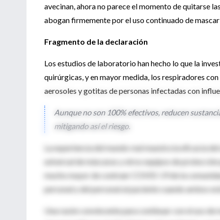
avecinan, ahora no parece el momento de quitarse la
abogan firmemente por el uso continuado de mascaril
Fragmento de la declaración
Los estudios de laboratorio han hecho lo que la inve
quirúrgicas, y en mayor medida, los respiradores con p
aerosoles y gotitas de personas infectadas con influen
Aunque no son 100% efectivos, reducen sustancial
mitigando así el riesgo.
La experiencia del mundo real muestra la eficacia del
universal de máscaras y otros equipos de protección 
mucho mayor de contraer COVID-19 de la comunidad q
personal y del personal al paciente cuando ambos e
Una razón convincente para continuar con el uso de 