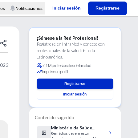
Iniciar sesión
Registrarse
tos
Notificaciones
¡Súmese a la Red Profesional!
Regístrese en IntraMed y conecte con
profesionales de la salud de toda
Latinoamérica.
2023
+1.1 M profesionales de la salud
Impulse su perfil
Registrarse
Iniciar sesión
Contenido sugerido
Ministério da Saúde
Remédios devem estar
incorpora ao SUS dois