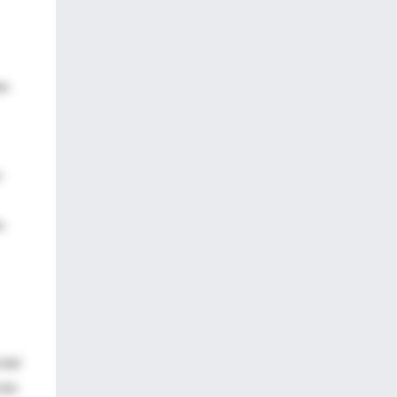
en
s
a
 del
ión