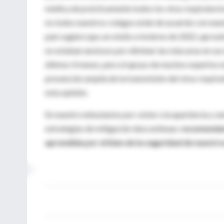
médica de prácticamente todos los virus respiratorio
no todos nuestros colegas están de acuerdo con nues
país sugiere que, en otoño e invierno de 2022, apro
no estaban ansiosos por eliminar las máscaras en sus
últimos 4 meses, pero el apoyo de muchos expertos e
prevención amplia de la transmisión del virus respir
esta opinión.
En nuestro entusiasmo por volver a la apariencia y se
estrategias de mitigación descontinuar,
recomendam
aprendida por el bien de la seguridad de nuestr