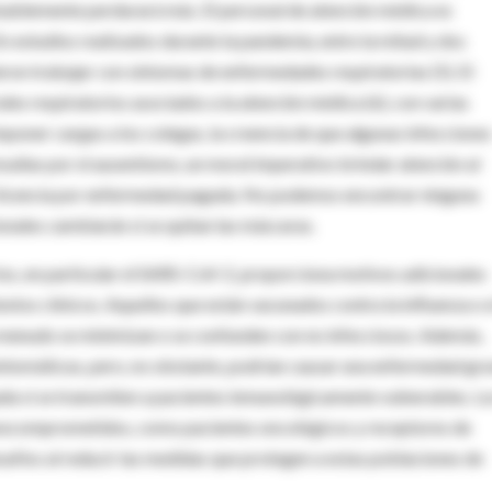
ablemente perdurará más. El personal de atención médica es
n estudios realizados durante la pandemia, entre la mitad y dos
eron trabajar con síntomas de enfermedades respiratorias (5). El
es respiratorios asociados a la atención médica (6), con varias
imponer cargas a los colegas, la creencia de que algunas infecciones
resalias por el ausentismo, un moral imperativo brindar atención al
 de licencia por enfermedad pagada. No podemos encontrar ninguna
nales cambiarán si se quitan las máscaras.
ios, en particular el SARS-CoV-2, proporciona motivos adicionales
tos clínicos. Aquellos que están vacunados contra la influenza o 
menudo se minimizan o se confunden con no infecciosos. Además,
sintomáticas, pero, no obstante, podrían causar una enfermedad gr
a si se transmiten a pacientes inmunológicamente vulnerables. L
unocomprometidos, como pacientes oncológicos y receptores de
safíos al reducir las medidas que protegen a estas poblaciones de