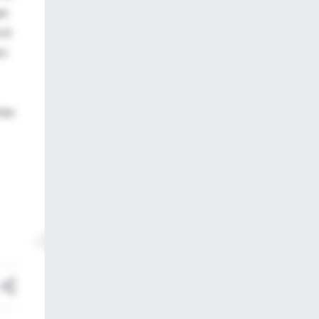
ue
 el
os
ten