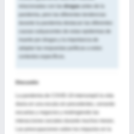
relacionadas con las
drogas
antes de la
pandemia, pero las diferentes tendencias
durante la pandemia destacan las diferentes
causas subyacentes de estas epidemias de
muerte por drogas y la importancia de
adaptar las respuestas políticas a estos
contextos específicos.
Discusión
La pandemia de COVID-19 interrumpió la vida
diaria en una escala sin precedentes, cerrando
escuelas y negocios y restringiendo las
interacciones sociales durante muchos meses.
Las preocupaciones sobre los impactos en la