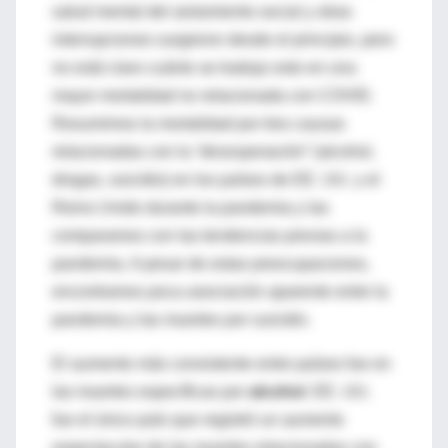
salud mental del aislamiento social y otras
interrupciones surgieron desde el principio, pero
no está claro cuánto se tradujo esto en una
mayor mortalidad no relacionada con COVID.
Resumimos la mortalidad por tres causas
relacionadas con la
“desesperación”
(alcohol,
drogas, suicidio) en los países de EE. UU. y el
Reino Unido durante la pandemia y las
comparamos con las tendencias previas a la
pandemia. A pesar de estas preocupaciones,
encontramos poca asociación aparente entre la
pandemia y las muertes por
suicidio
.
El aumento más consistente entre países fue en
las muertes específicas por
alcohol
. EE. UU.
fue el único país que registró un aumento
espectacular de las muertes relacionadas con