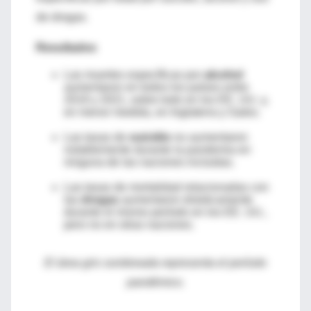
de drogas.
Resultados
Las muertes específicas por
alcohol
aumentaron en todos los países entre
2019 y 2021, sobre todo en los EE. UU. y,
en menor medida, en Inglaterra y Gales.
Las tasas de
suicidio
no aumentaron
notablemente durante la pandemia en
ninguna de las naciones incluidas.
Las tasas de mortalidad relacionadas con
las
drogas
aumentaron drásticamente
durante el mismo período en los EE. UU.,
pero no en otras naciones.
El área gris sombreada representa el período
pandémico.