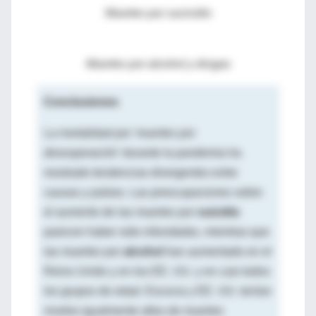
Muertes por sucicidio
Muertes por alcohol y drogas
Conclusiones
La mortalidad por
'muertes por
desesperación'
durante la pandemia ha
mostrado tendencias divergentes entre
causas y países. Las preocupaciones sobre
el aumento de las muertes por
suicidio
parecen haber sido
infundadas
, mientras que
las muertes por
alcohol
han aumentado en el
Reino Unido y en los EE. UU. y en casi todos
los grupos de edad. Escocia y EE. UU. tenían
niveles igualmente altos de muertes