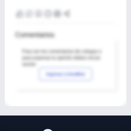
Comentarios
Para ver los comentarios de colegas o
para expresar tu opinión debes iniciar
sesión
Ingresar a IntraMed