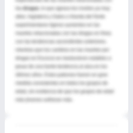
las
drogas
, lo que agrava los niveles ya muy
altos. Inglaterra y Gales e Irlanda del Norte
experimentaron ligeros aumentos en las
muertes relacionadas con las drogas en línea
con las tendencias ascendentes anteriores,
mientras que los cambios en las muertes por
drogas en Escocia se mantuvieron estables a
pesar de una fuerte tendencia al alza en los
últimos años. Estos patrones fueron en gran
medida consistentes en todos los grupos de
edad, sin evidencia de que los grupos de edad
más jóvenes sufrieran más.