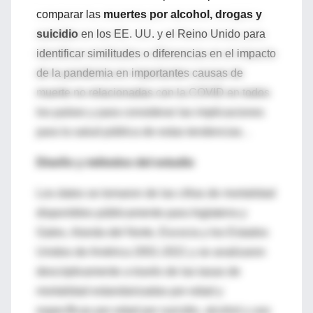
comparar las
muertes por alcohol, drogas y
suicidio
en los EE. UU. y el Reino Unido para
identificar similitudes o diferencias en el impacto
de la pandemia en importantes causas de
muerte no relacionadas con la COVID en todos
los países y para considerar las implicaciones
para la salud pública de estas tendencias. .
Diseño y métodos del estudio
Los datos se tomaron de las cifras de mortalidad
disponibles públicamente para Inglaterra y
Gales, Irlanda del Norte, Escocia y los Estados
Unidos de América 2001-2021 y se analizaron
descriptivamente a través de las tasas de
mortalidad estandarizadas por edad y
específicas por edad por suicidio, alcohol y uso