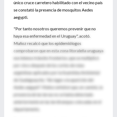
único cruce carretero habilitado con el vecino país
se constató la presencia de mosquitos Aedes
aegypti.
"Por tanto nosotros queremos prevenir que no
haya esa enfermedad en el Uruguay", acotó.
Muñoz recalcó que los epidemiólogos
comprobaron que en esta zona litoraleña uruguaya
ese intenso tránsito fronterizo, que se multiplicó
por cinco después de los cortes de rutas
argentinas aplicados por la Asamblea Ambiental
de Gualeguaychú, "dio lugar a la aparición del
Aedes aegypti". Muñoz enfatizó que, en cambio, la
presencia de las larvas no se había detectado
anteriormente en las larvitrampas colocadas en el
departamento.