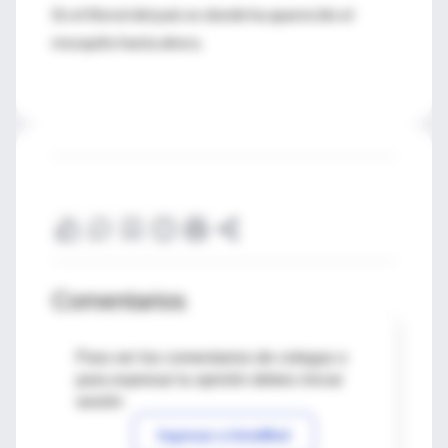
En el litoral del país es donde ha aparecido el
mosquito hasta ahora.
Comentarios
Para ver los comentarios de colegas o
para expresar tu opinión debes iniciar
sesión
Ingresar a IntraMed