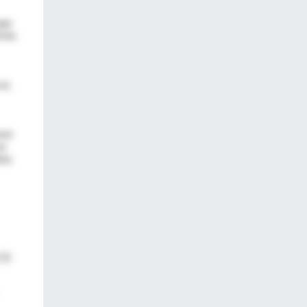
que
orme
cos
ron
es
ana
 55