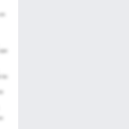
 en
 que
 las
ir
en