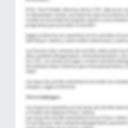
El Dr. Tom Frieden, director de los CDC, dijo en un c
es demasiado común. Las historias que escuchamos de 
resalta la necesidad de ampliar nuestro conocimient
programas para prevenir el suicidio".
Según el informe, los aumentos en los suicidios en la
(del 40 por ciento), y entre indios americanos y nativ
Las formas más comunes de suicidio, tanto entre los
ahorcamiento/ahogamiento, el envenenamiento y las
los CDC. Las armas de fuego y el ahorcamiento/ahog
de mediana edad, mientras que el envenenamiento y 
edad.
Las tasas de suicidio aumentaron en todos los estado
estados, según el informe.
Otros hallazgos:
Los mayores aumentos en las tasas de suicidio fueron 
a 59 años de edad (el 49 por ciento).
Las tasas de suicidio aumentaron en un 23 por ciento 
El suicidio por ahorcamiento/ahogamiento aumentó en
armas de fuego en un 14 por ciento.