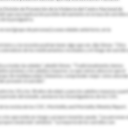
a División de Prevención de la Violencia del Centro Nacional de
ló que una explicación posible del aumento en la tasa de suicidios
 de la postguerra.
en ese [grupo de personas] a unas edades anteriores, en la
rónico y la recesión podrían tener algo que ver, dijo Simon. "Otra
 sobredosis de los medicamentos recetados y el riesgo de suicidio
ica a todas las edades", añadió Simon. "Tradicionalmente, hemos
dultos jóvenes y los adultos mayores. Lo que vemos ahora es que el
 el grupo de mediana edad. Debemos comprender mejor cómo abordar
r prevenir el suicidio".
ntre los 10 y los 34 años de edad, y para los adultos mayores a part
l periodo del estudio, anotaron los investigadores de los CDC.
 de la revista de los CDC, Morbidity and Mortality Weekly Report.
a los que están en riesgo y proporcionarles ayuda. "Las personas 
roporcionársela", enfatizó. "La mayoría de los suicidios son