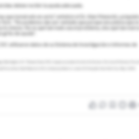
uicidas deben recibir la ayuda adecuada.
ay que tomárselo en serio", enfatizó el Dr. Alan Manevitz, psiquiat
eva York. "No podemos dar por sentado que porque uno piensa que n
nsa lo mismo. No es qué tan malo sea el problema, sino qué tan mal s
n grito de ayuda".
 CDC utilizaron datos de su Sistema de Investigación e Informes de
y, Washington, D.C; Thomas Simon, Ph.D., deputy associate director for Science, Division of Violence Preve
d Prevention; Alan Manevitz, M.D. clinical psychiatrist, Lenox Hill Hospital, New York City; May 3, 2013,