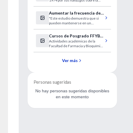
1974 por sus hallazgos sobre la
eutanasia para morir
organización estructural y
funcional de la célula.
Aumentar la frecuencia de
"Este estudio demuestra que si
ejercicio intenso aliviaría la
pueden mantenerse en un
fibromialgia
programa de ejercicio en el largo
plazo sería muy útil para ellos".
Cursos de Posgrado FFYB
Actividades académicas de la
(UBA) 2013
Facultad de Farmacia y Bioquímica
con inicio en mayo de 2013
Ver más
Personas sugeridas
No hay personas sugeridas disponibles
en este momento