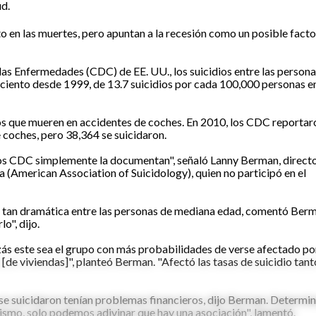
ud.
 en las muertes, pero apuntan a la recesión como un posible facto
 las Enfermedades (CDC) de EE. UU., los suicidios entre las person
ciento desde 1999, de 13.7 suicidios por cada 100,000 personas e
os que mueren en accidentes de coches. En 2010, los CDC reportar
coches, pero 38,364 se suicidaron.
os CDC simplemente la documentan", señaló Lanny Berman, direct
a (American Association of Suicidology), quien no participó en el
a tan dramática entre las personas de mediana edad, comentó Berm
o", dijo.
ás este sea el grupo con más probabilidades de verse afectado por
 [de viviendas]", planteó Berman. "Afectó las tasas de suicidio tant
 se suicidaron tenían problemas financieros, dijo Berman. Determi
 mismo, solo podemos adivinar que hay una asociación", lamentó.