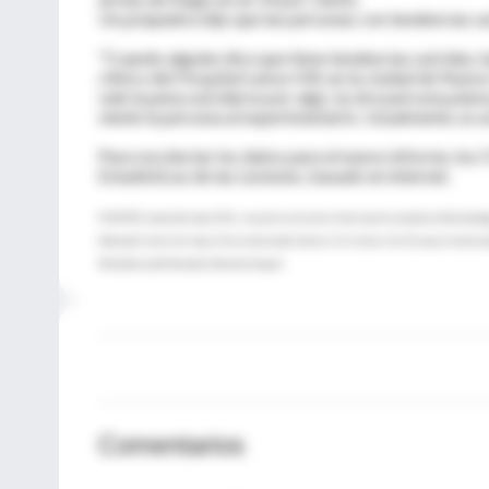
Un psiquiatra dijo que las personas con tendencias s
"Cuando alguien dice que tiene tendencias suicidas, h
clínico del Hospital Lenox Hill, en la ciudad de Nu
vale la pena suicidarse por algo, la otra persona pie
siente la persona al experimentarlo. Usualmente, es u
Para recolectar los datos para el nuevo informe, los
Estadísticas de las Lesiones, basado en internet.
FUENTES: Lanny Berman, Ph.D., executive director, American Association of Suicidolog
National Center for Injury Prevention and Control, U.S. Centers for Disease Control an
Morbidity and Mortality Weekly Report
Comentarios