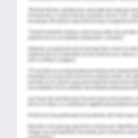
Thomas Simon, subdirector asociado de ciencias de l
Prevención y Control de las Lesiones de los CDC, seña
ese grupo de edad es que éste incluye a la generación
"Históricamente, hemos visto tasas altas de suicidio 
adolescencia y la adultez temprana", comentó.
Además, la explosión de la burbuja del comercio elect
explicación es el aumento en las muertes por abuso y
esto conlleva", aseguró.
"El suicidio es un importante problema de salud públ
invertido en la prevención en los adolescentes, los a
suicidio es la cuarta causa principal de muerte en
necesidades de los adultos de mediana edad para pode
Las tasas de suicidio para las personas más jóvenes, e
de los 65 años, no cambiaron significativamente en e
El informe fue publicado en la edición del 3 de mayo
Berman cree que hay que hacer mucho por identificar 
riesgo son susceptibles de ayuda, pero tenemos que p
prevenibles".