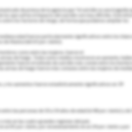
omunicado de prensa de la agencia que "el suicidio es una tragedia 
los que sufren el impacto del suicidio son muy difíciles. Este inf
o sobre los factores de riesgo, de forma que podamos ampliar los
 mediana edad fueron particularmente significativos entre los blan
os de Alaska (del 65 por ciento).
 hombres como entre las mujeres, fueron el
 armas de fuego. Todos estos medios mostraron un aumento, halla
amiento fueron el método de suicidio más común entre los hombr
las armas de fuego fueron más comunes entre las mujeres de medi
s, y los aumentos fueron estadísticamente significativos en 39
entre las personas de 50 a 54 años de edad (el 48 por ciento) y de
o más en las cuatro grandes regiones del país.
 un 81 por ciento, por envenenamiento en un 24 por ciento y por