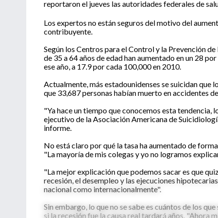
reportaron el jueves las autoridades federales de sal
Los expertos no están seguros del motivo del aumento
contribuyente.
Según los Centros para el Control y la Prevención de
de 35 a 64 años de edad han aumentado en un 28 por 
ese año, a 17.9 por cada 100,000 en 2010.
Actualmente, más estadounidenses se suicidan que l
que 33,687 personas habían muerto en accidentes de 
"Ya hace un tiempo que conocemos esta tendencia, l
ejecutivo de la Asociación Americana de Suicidiologí
informe.
No está claro por qué la tasa ha aumentado de form
"La mayoría de mis colegas y yo no logramos explicarl
"La mejor explicación que podemos sacar es que quiz
recesión, el desempleo y las ejecuciones hipotecarias
nacional como internacionalmente".
Sin embargo, lo que no se sabe es cuántos de los que
si la recesión fue la causa real tardará años. "Ahora