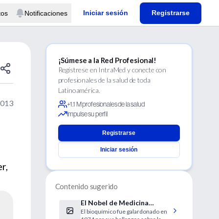
Iniciar sesión
Registrarse
tos
Notificaciones
¡Súmese a la Red Profesional!
Regístrese en IntraMed y conecte con
profesionales de la salud de toda
Latinoamérica.
2013
+1.1 M profesionales de la salud
Impulse su perfil
Registrarse
Iniciar sesión
r,
Contenido sugerido
El Nobel de Medicina
El bioquímico fue galardonado en
Christian De Duve elige la