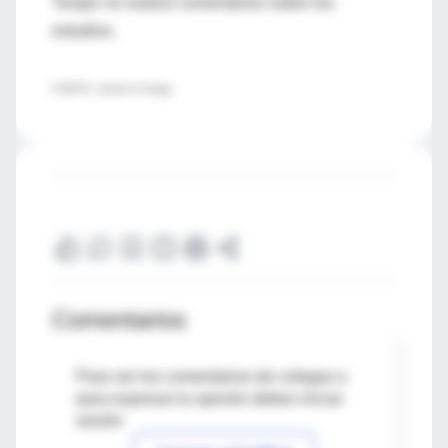
Touijer no realizó comentarios sobre los
estudios.
FUENTE: Journal of Urology
Comentarios
Para ver los comentarios de colegas o
para expresar tu opinión debes iniciar
sesión