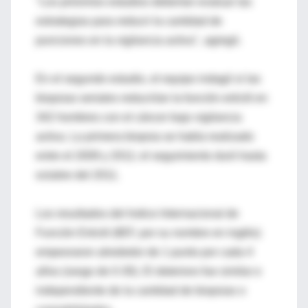
"Los próximos estudios deberían evaluar las
estrategias para reducir la cantidad de
punciones en la vigilancia activa", agregó.
En el segundo estudio, el equipo indagó si las
biopsias seriales reducirían la función eréctil en
342 hombres con el cáncer bajo vigilancia
activa. La primera biopsia se había realizado
entre el 2009 y 2011; el seguimiento duró hasta
octubre del 2011.
Los resultados del Indice Internacional de
Función Eréctil (IIEF, por su nombre en inglés)
empeoraron alrededor de 1 punto por cada 4
años (rango de 0-30). El deterioro fue similar e
independiente de la cantidad de biopsias o