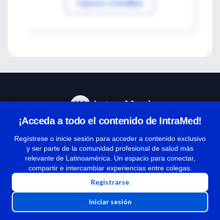
Ingresar a IntraMed
¡Acceda a todo el contenido de IntraMed!
Centro de Ayuda
Regístrese o inicie sesión para acceder a contenido exclusivo
y ser parte de la comunidad profesional de salud más
relevante de Latinoamérica. Un espacio para conectar,
Términos y condiciones
compartir e intercambiar experiencias entre colegas.
| Políticas de privacidad
Registrarse
| Todos los derechos reservados | Copyright 1997-2026
Iniciar sesión