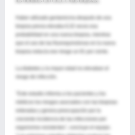
los hombres con cinco o más biopsias).
Haber utilizado gentamicina después de una
biopsia previa elevaba 6,32 veces esa
probabilidad en una nueva biopsia, mientras
que el uso de las fluoroquinolonas en la nueva
biopsia reducía ese riesgo un 81 por ciento.
La diabetes y la mayor edad no elevaban el
riesgo de infección.
"Este estudio informa a los pacientes y los
médicos los riesgos asociados con las biopsias
reiteradas y genera preocupación por la
creciente incidencia de las infecciones por
organismos resistentes", concluye el equipo.