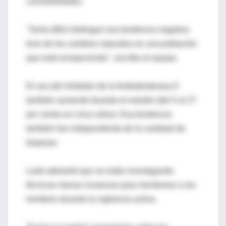
comorbilidades.
"Sería difícil distinguir esa tendencia negativa
leve de los cambios naturales en una población
que está envejeciendo", escribe el equipo.
El uso del inhibidor de la fosfodiesterasa-5
también aumentó durante el estudio (del 5 al 27
por ciento en cinco años). Esa tendencia
también fue independiente de la cantidad de
biopsias.
Loeb adelantó que se están investigando
técnicas menos invasivas para monitorear a los
hombres durante la vigilancia activa.