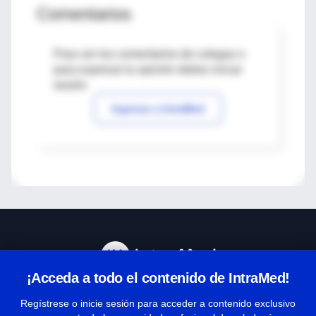
Comentarios
Para ver los comentarios de colegas o
para expresar tu opinión debes iniciar
sesión
Ingresar a IntraMed
¡Acceda a todo el contenido de IntraMed!
Centro de Ayuda
Regístrese o inicie sesión para acceder a contenido exclusivo