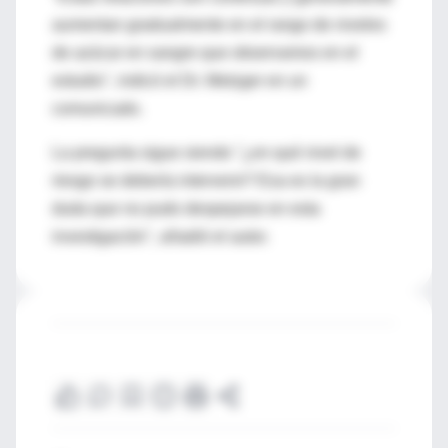
aumentan gradualmente en el rango de niveles
de azúcar en sangre que observamos en el
estudio", indicó el Dr. Metzger en un
comunicado.
La pregunta sigue siendo "¿en qué nivel de
riesgo se debería intervenir? Esa es la gran
duda que no pudo despejarse en esta
investigación", añadió el autor.