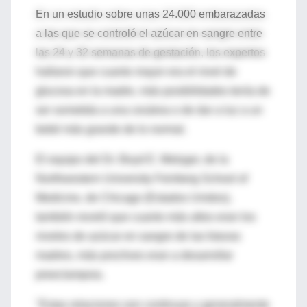
En un estudio sobre unas 24.000 embarazadas
a las que se controló el azúcar en sangre entre
las 24 y 32 semanas de gestación, los expertos
hallaron que cuanto mayor era el nivel de
glucosa en la madre, más posibilidades tenía de
ser sometida a una cesárea o de dar a luz a un
bebé más grande de lo normal.
El equipo del Dr. Boyd E. Metzger, de la
Northwestern University Feinberg School of
Medicine, de Chicago (Estados Unidos),
también reveló que cuanto más altos eran los
niveles de azúcar en sangre de las futuras
madres, más proclives eran a desarrollar
preeclampsia.
"Estas relaciones son continuas y generalmente