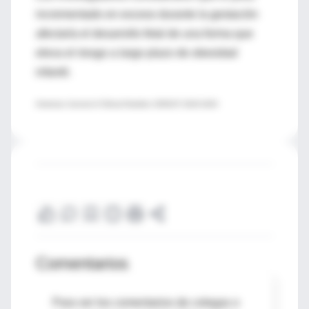
incrementado en exceso durante la gestación
afectaría el desarrollo fetal de una forma que
eleva el riesgo a largo plazo de obesidad
infantil.
American Journal of Clinical Nutrition 2008;87:1818-1824
Comentarios
Para ver los comentarios de colegas o