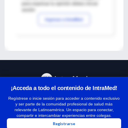
para expresar tu opinión debes iniciar
sesión
Ingresar a IntraMed
¡Acceda a todo el contenido de IntraMed!
Centro de Ayuda
Regístrese o inicie sesión para acceder a contenido exclusivo
y ser parte de la comunidad profesional de salud más
relevante de Latinoamérica. Un espacio para conectar,
Términos y condiciones
compartir e intercambiar experiencias entre colegas.
| Políticas de privacidad
Registrarse
| Todos los derechos reservados | Copyright 1997-2026