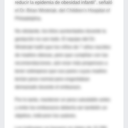
reducir la epidemia de obesidad infantil", señaló
el Dr. Brian Wrotniak, del Children's Hospital of
Philadelphia.
No obstante, los kilos aumentados durante la
gestación no son todo. El equipo del Dr.
Wrotniak halló que los niños de 7 años nacidos
de madres obesas, pero que cumplían con las
recomendaciones, aún eran más propensos a
tener sobrepeso que sus pares cuyas madres
tenían peso normal pero engordaban
demasiado durante el embarazo.
Por lo tanto, mantener un peso saludable antes
y entre los embarazos debería ser también un
objetivo, indicaron los autores.