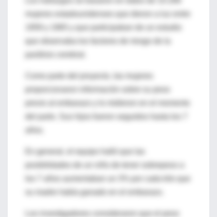
Los hallazgos se basaron en datos de 10.266
mujeres estadounidenses que dieron a luz entre
1959 y 1965 y que participaban de un estudio
que observaba los factores de riesgo de la
parálisis cerebral.
Como parte del proyecto, las mujeres
proporcionaron información sobre su peso
previo al embarazo y lo midieron en el momento
del parto. Sus hijos fueron seguidos hasta los 7
años.
En general, el equipo halló que las
posibilidades de un niño de tener sobrepeso a
los 7 años aumentaban un 3% por cada kilo que
su madre había ganado en el embarazo.
Los investigadores consideraron que el peso