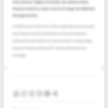
eran obesas. Según el estudio, las adolescentes
obesas tuvieron cuatro veces el riesgo de diabetes
de la gestación.
(FUENTES: Susan F. Meikle, M.D., M.S.P.H., medical officer, Eunice Kennedy
Shriver National Institute of Child Health and Human Development,
Bethesda, Md.; Robert Welch, M.D., chairman, obstetrics and gynecology,
Providence Hospital, Southfield, Mich.; February 2009, Obstetrics &
Gynecology)