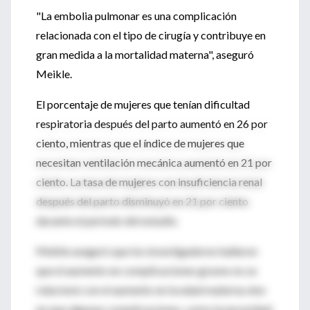
"La embolia pulmonar es una complicación
relacionada con el tipo de cirugía y contribuye en
gran medida a la mortalidad materna", aseguró
Meikle.
El porcentaje de mujeres que tenían dificultad
respiratoria después del parto aumentó en 26 por
ciento, mientras que el índice de mujeres que
necesitan ventilación mecánica aumentó en 21 por
ciento. La tasa de mujeres con insuficiencia renal
después del parto disminuyó en 21 por ciento
durante el periodo del estudio.
Meikle aseguró que los investigadores hallaron
que el aumento en complicaciones graves no se
relacionó con el aumento en la edad materna sino
en que algunas complicaciones, como la necesidad