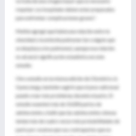
se trata de una cirugía mayor que es necesario
respetar. Los hospitales deben estar preparados
para enfrentar complicaciones graves".
Meikle agregó que había una relación entre la
obesidad y la embolia pulmonar (un coágulo que
se desplaza a los pulmones), aunque esa relación
no alcanzó significación estadística en este
estudio.
Otro estudio en la misma edición de Obstetrics &
Gynecology, también sugirió que el peso adicional
puede crear más problemas durante el parto. El
estudio examinó más de 10,000 partos de
adolescentes y halló que las adolescentes obesas
tenían más de cuatro veces más probabilidades de
parto por cesárea que sus contrapartes que no