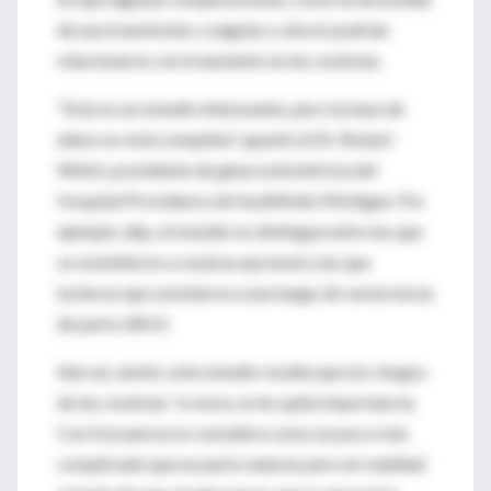
de una transfusión, coágulos y shock podrían
relacionarse con el aumento en las cesáreas.
"Este es un estudio interesante, pero la base de
datos no está completa", apuntó el Dr. Robert
Welch, presidente de ginecoobstetricia del
Hospital Providence de Southfield, Michigan. Por
ejemplo, dijo, el estudio no distingue entre las que
se sometieron a cesárea opcional y las que
tuvieron que someterse a una luego de varias horas
de parto difícil.
Aún así, anotó, este estudio resalta que los riesgos
de las cesáreas "a veces se les quita importancia.
Con frecuencia se considera como un poco más
complicado que un parto natural, pero en realidad