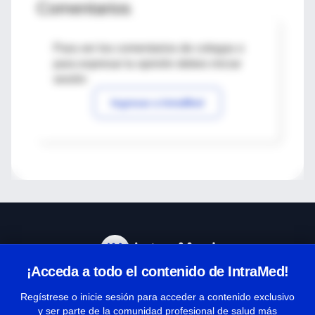
Comentarios
Para ver los comentarios de colegas o
para expresar tu opinión debes iniciar
sesión
Ingresar a IntraMed
¡Acceda a todo el contenido de IntraMed!
Centro de Ayuda
Regístrese o inicie sesión para acceder a contenido exclusivo
y ser parte de la comunidad profesional de salud más