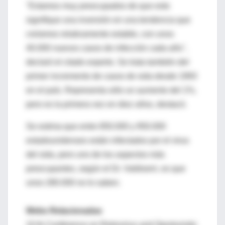
"Estamos muy preocupados de que esto
signifique una inversión en una tendencia que
creíamos relativamente estable, con unos
40.000 nuevos casos de infección cada año",
declaró el citado experto. Se trata también del
primer incremento de casos de sida desde 1993
en el país. Representa sólo un aumento del 1%,
pero es la primera vez en diez años, destacó.
Se estima que entre 850.000 y 950.000
estadounidenses están infectados por el virus
del sida, pero uno de los aspectos más
preocupantes, según el Dr. Valdiserri, es que
unos 280.000 no lo saben.
Webs Relacionadas
10 th Conference on Retrovirus and Oportunistic