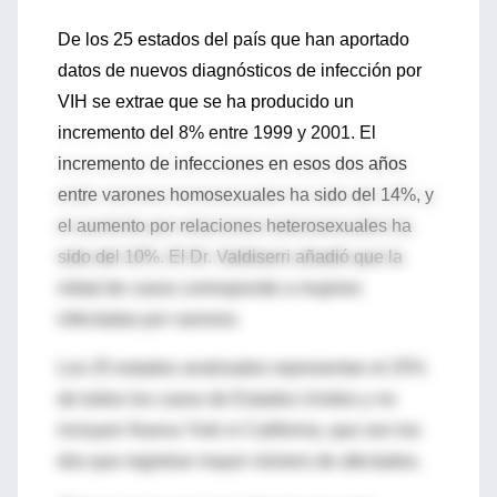
De los 25 estados del país que han aportado
datos de nuevos diagnósticos de infección por
VIH se extrae que se ha producido un
incremento del 8% entre 1999 y 2001. El
incremento de infecciones en esos dos años
entre varones homosexuales ha sido del 14%, y
el aumento por relaciones heterosexuales ha
sido del 10%. El Dr. Valdiserri añadió que la
mitad de casos corresponde a mujeres
infectadas por varones.
Los 25 estados analizados representan el 25%
de todos los casos de Estados Unidos y no
incluyen Nueva York ni California, que son los
dos que registran mayor número de afectados.