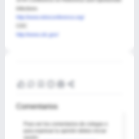
Infections
http://www.retroconference.org/
CDC
http://www.cdc.gov/
Comentarios
Para ver los comentarios de colegas o
para expresar tu opinión debes iniciar
sesión