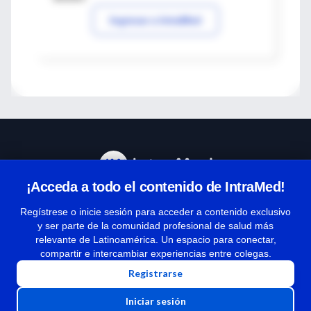
Ingresar a IntraMed
¡Acceda a todo el contenido de IntraMed!
Centro de Ayuda
Regístrese o inicie sesión para acceder a contenido exclusivo
y ser parte de la comunidad profesional de salud más
relevante de Latinoamérica. Un espacio para conectar,
Términos y condiciones
compartir e intercambiar experiencias entre colegas.
| Políticas de privacidad
Registrarse
| Todos los derechos reservados | Copyright 1997-2026
Iniciar sesión