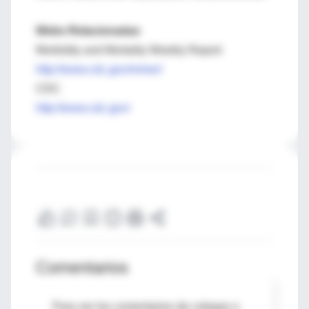
Webs Relacionadas
Morbidity and Mortality Weekly Report
http://www.cdc.gov/mmwr/
CDC
http://www.cdc.gov/
Comentarios
Para ver los comentarios de colegas o