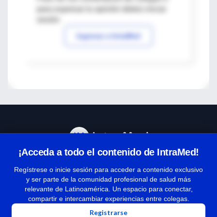
para expresar tu opinión debes iniciar
sesión
Ingresar a IntraMed
¡Acceda a todo el contenido de IntraMed!
Centro de Ayuda
Regístrese o inicie sesión para acceder a contenido exclusivo
y ser parte de la comunidad profesional de salud más
relevante de Latinoamérica. Un espacio para conectar,
Términos y condiciones
compartir e intercambiar experiencias entre colegas.
| Políticas de privacidad
Registrarse
| Todos los derechos reservados | Copyright 1997-2026