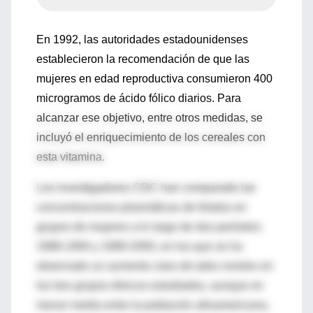
En 1992, las autoridades estadounidenses
establecieron la recomendación de que las
mujeres en edad reproductiva consumieron 400
microgramos de ácido fólico diarios. Para
alcanzar ese objetivo, entre otros medidas, se
incluyó el enriquecimiento de los cereales con
esta vitamina.
Los investigadores CDC han comparado las
concentraciones plasmáticas de folatos en
grupos de mujeres a lo largo de dos períodos:
1988-1994 y 1999-2000, en los que se ha
observado un aumento claro de tales niveles en
los tres grupos étnicos estudiados, aunque en
menor media entre la población afroamericana.