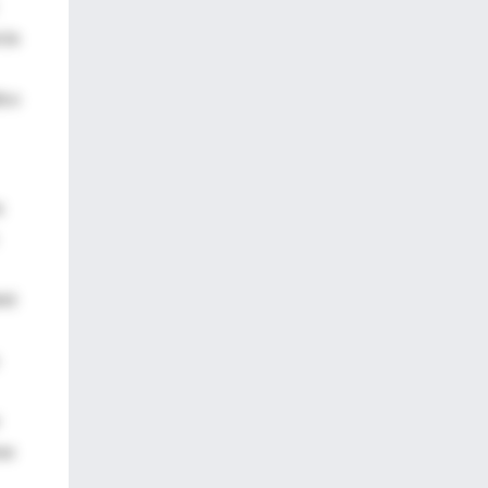
cia
ico
s
enó
se