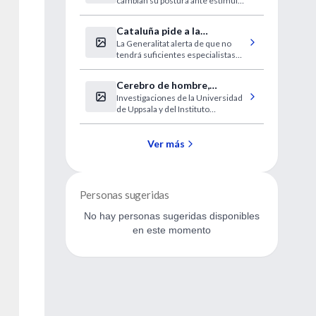
cambian su postura ante estímulos
dolorosos. El trabajo también
evidencia la eficacia de una nueva
Cataluña pide a la
prueba para detectar el
La Generalitat alerta de que no
desesperada médicos
sufrimiento.
tendrá suficientes especialistas
extranjeros sin homologar
este verano.
Cerebro de hombre,
Investigaciones de la Universidad
cerebro de mujer
de Uppsala y del Instituto
Karolinska.
Ver más
Personas sugeridas
No hay personas sugeridas disponibles
en este momento