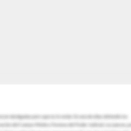
en desligadas pero que no lo están. En una de ellas defendió los
turación del Cuerpo Médico Forense del Poder Judicial. Los jueces, p