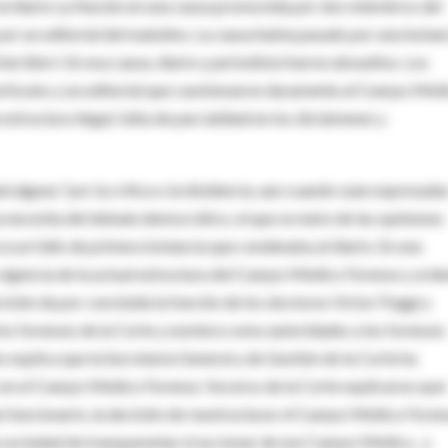
 al diario La Nación en una causa promovida por dos miembros del
r un editorial del matutino. La causa había pasado por una instan
en Berri. En esa causa, diario y periodista fueron absueltos. Los
 artículos y un editorial que cuestionaron duramente al Cuerpo Méd
structura ilegal, falta de parcialidad en los dictámenes y
 alguna "por la crítica o la disidencia, aun cuando sean expresada
 necesita del debate democrático, el que se nutre de las opiniones
a un fallo de primera instancia que condenaba al diario. En una
vigencia de la actual estructura del Cuerpo Médico Forense y ord
cisión da por concluida la función de los doctores Víctor Poggi y
s forenses de la Corte y nombra como autoridades a los forenses
explica que la Secretaría General y de Gestión de la Corte ha
s en el Cuerpo Médico Forense. Voceros de la Corte explicaron ayer
n funcionario, la decisión de reestructurar el Cuerpo Médico Foren
a sociedad de transparentar el accionar de ese Cuerpo Médico , y