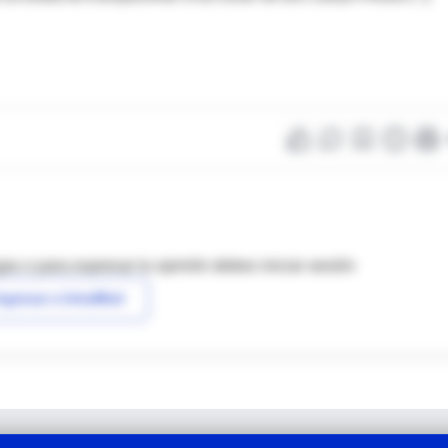
as o para expresar tu opinión debes iniciar sesión
ngresar a IntraMed