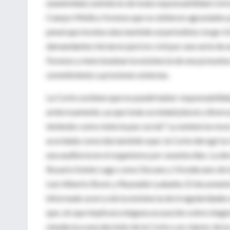
unanimidad, eximieron de toda responsabilidad civil
Cuerpo Médico forense que se sintieron agraviados po
penal que involucraba también al periodista Jorge Uri
demandantes iniciaron juicicio civil por una serie de
Forense y mencionaban la existencia de una presunta e
sometimiento a presiones externas.
La Corte sostiene que no puede haber responsabilidad
ardorosamente, ya que toda sociedad plural y diversa
teniendo como meta la paz social." La sentencia revoc
acordada conocida también ayer, la Corte derogó la 
una auditoría en el organismo por sesenta días. La de
Rosario Sotelo Lago como Decano y Vicedecano de lo
Luis Alberto Bosio y Reynaldo Ludueña. El documento 
informado acerca de la existencia de irregularidade
que, sin que implicara ninguna acusación sobre ningú
obedecía a una decisión de la Corte y un clamor de l