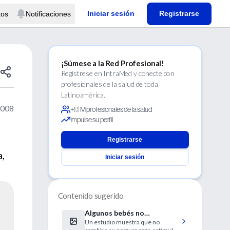
Iniciar sesión
Registrarse
tos
Notificaciones
¡Súmese a la Red Profesional!
Regístrese en IntraMed y conecte con
profesionales de la salud de toda
Latinoamérica.
2008
+1.1 M profesionales de la salud
Impulse su perfil
Registrarse
a,
Iniciar sesión
Contenido sugerido
Algunos bebés no
Un estudio muestra que no
'muestran' su dolor