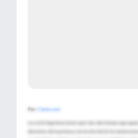
Por:
Clarín.com
La corte Suprema tomó ayer dos decisiones que aparec
derechos de la prensa y en la otra inició la reestruc