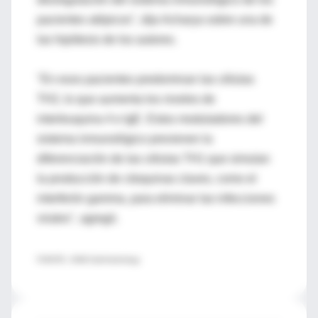
pacientes atópicos", dijo Acharya sobre una de
las hipótesis de los autores.
"En esos pacientes predominan las células
TH2, lo que aumenta los niveles de
interleuquina 4 e IgE. Estos moduladores del
sistema inmunológico previenen la
diferenciación de las células TH1 que simulan
la producción de citoquinas claves, como el
interferón gamma, para eliminar las infecciones
virales", agregó.
FUENTE: JAMA Ophthalmology