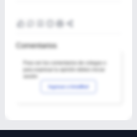
Comentarios
Para ver los comentarios de colegas o
para expresar tu opinión debes iniciar
sesión
Ingresar a IntraMed