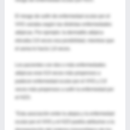
El riesgo de sufrir de enfermedad ocular por el
VHS variaba según las distintas enfermedades
atópicas. Por ejemplo: la dermatitis atópica
elevaba 3,9 veces esa posibilidad, mientras que
el asma lo hacía 1,8 veces.
Los pacientes con dos o más enfermedades
atópicas eran 8,9 veces más propensos a
padecer enfermedad ocular por el VHS y 2,9
veces más propensos a sufrir la enfermedad por
el HZO.
"Esta asociación entre la atopia y la enfermedad
ocular por el VHS y el HZO podría atribuirse a la
desregulación del sistema inmunológico de los