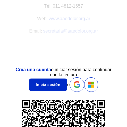
Tél: 011 4812-1657
Web:
www.aaedolor.org.ar
Email:
secretaria@aaedolor.org.ar
Crea una cuenta
o iniciar sesión para continuar
con la lectura
o
Inicia sesión