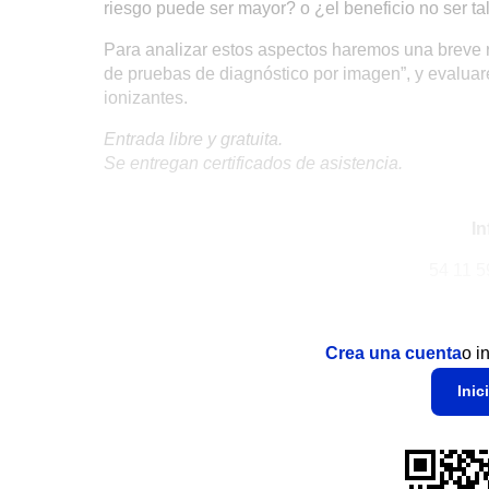
riesgo puede ser mayor? o ¿el beneficio no ser tal
Para analizar estos aspectos haremos una breve r
de pruebas de diagnóstico por imagen”, y evaluar
ionizantes.
Entrada libre y gratuita.
Se entregan certificados de asistencia.
In
54 11 5
Crea una cuenta
o i
Inic