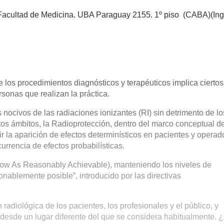
acultad de Medicina. UBA Paraguay 2155. 1º piso (CABA)(Ing
e los procedimientos diagnósticos y terapéuticos implica ciertos
rsonas que realizan la práctica.
s nocivos de las radiaciones ionizantes (RI) sin detrimento de lo
ntos ámbitos, la Radioprotección, dentro del marco conceptual de
 la aparición de efectos determinísticos en pacientes y operad
urrencia de efectos probabilísticas.
 Low As Reasonably Achievable), manteniendo los niveles de
onablemente posible”, introducido por las directivas
 radiológica de los pacientes, los profesionales y el público, y
” desde un lugar diferente del que se considera habitualmente. ¿