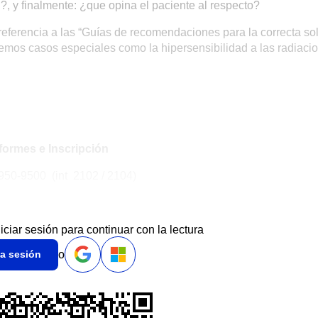
?, y finalmente: ¿que opina el paciente al respecto?
eferencia a las “Guías de recomendaciones para la correcta sol
emos casos especiales como la hipersensibilidad a las radiaci
formes e Inscripción
950-9500 (int 2102 / 2104)
niciar sesión para continuar con la lectura
o
ia sesión