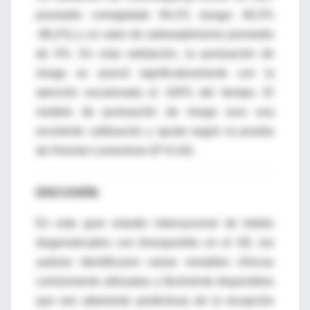
promedio corregidade 84,2% (rango: 80,3%
-88,2%) y un valor de sobreoptimismo promedio
de 0%. En esta validación, la puntuación de
riesgo se asoció significativamente con la
atención escalonada el 100% del tiempo. El
modelo de puntuación de riesgo tuvo una
excelente calibración y ajuste según la prueba
de Hosmer-Lemeshow (P=0,34).
DISCUSIÓN
En este gran estudio internacional de bebés
diagnosticados con bronquiolitis en el SE, los
autores identificaron varias variables clínicas
comúnmente utilizadas y fácilmente disponibles
que son altamente predictivas de la recepción