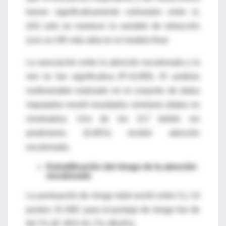
fueron significativamente colineales entre sí,
(42) solo se mantuvo la variable de retracción
(con un OR más alto) en el modelo final.
La asociación entre la atención escalonada y la
red no fue significativa (P=0,095). El análisis
multivariable realizado en el conjunto de datos
imputados reveló resultados similares (datos no
mostrados). Uno de los 217 bebés sin
predictores (0,46%) recibió atención
escalonada.
Estratificación del riesgo de la atención
escalonada
La puntuación de riesgo total osciló entre 0 y 14
puntos. El ABC para el puntaje de riesgo fue de
84,7% (IC 95% 81,7%–86,8%).