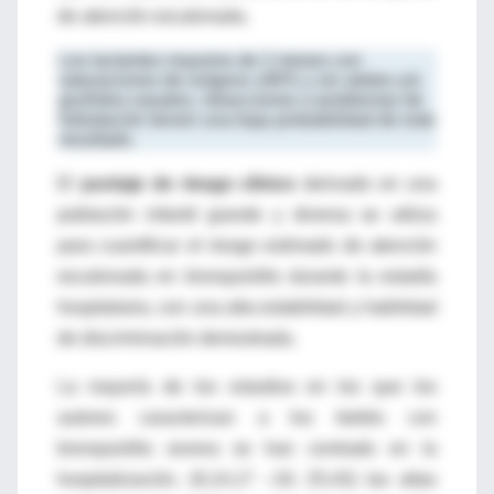
de atención escalonada.
Los lactantes mayores de 2 meses con
saturaciones de oxígeno ≥90% y sin aleteo y/o
gruñidos nasales, retracciones o problemas de
hidratación tienen una baja probabilidad de este
resultado.
El
puntaje de riesgo clínico
derivado en una
población infantil grande y diversa se utiliza
para cuantificar el riesgo estimado de atención
escalonada en bronquiolitis durante la estadía
hospitalaria, con una alta estabilidad y habilidad
de discriminación demostrada.
La mayoría de los estudios en los que los
autores caracterizan a los bebés con
bronquiolitis severa se han centrado en la
hospitalización, (9,14,17 –19, 25,43) las altas