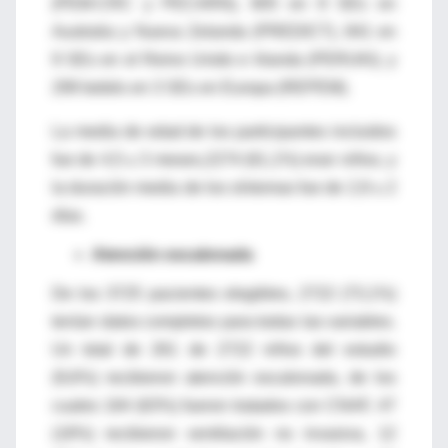
(PEM-CRC y PECARN), 805 en 8 SEs en
Australia y Nueva Zelanda (PREDICT), 841 en
9 SEs en el Reino Unido e Irlanda (PERUKI), y
299 bebés en 3 SEs en Europa (REPEM).
La media de edad de los participantes incluidos
fue de 4,5 ± 3 meses,2274 (61,1%) eran niños, y
la duración media de los síntomas fue de 2,9 ± 2
días.
Atención escalonada
De los 3725 pacientes elegibles, 2722 (73,1%)
tenían datos completos para todas las variables.
Un total de 261 de 2722 niños del estudio
(9,6%) recibieron atención escalonada, de los
cuales 164 (63%) fueron tratados con CNAF, 47
(18%) recibieron ventilación no invasiva, 12