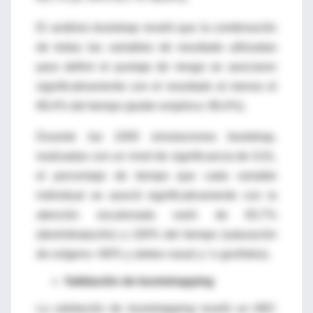
El análisis
bootstrap
reveló que la combinación
de todas las variables de resultado utilizadas
para definir el puntaje de riesgo se asociaron
significativamente con el resultado al menos el
89,4% del tiempo (poder empírico: 89,4%).
Durante las 1000 simulaciones bootstrap,
realizadas con un nivel de significancia de 0,01,
el porcentaje de tiempo que cada variable
individual se asoció significativamente con la
atención escalonada varió de 83,7%
(deshidratación) a 100% del tiempo (saturación
de oxígeno <90% y aleteo nasal y / o gruñidos).
Validación de bootstrapping
La validación de
bootstrapping
reveló un ABC