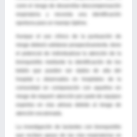
corre el riesgo de desarrollar descompensación
respiratoria y necesita una identificación
oportuna para un manejo óptimo.
Aunque el uso clínico de la puntuación de
riesgo deberá validarse prospectivamente, tiene
el potencial de individualizar la atención de la
bronquiolitis mediante la identificación de los
bebés que pueden ser dados de alta del
hospital u observados en hospitales de la
comunidad en comparación con aquellos en
riesgo de requerir atención por parte de equipos
expertos en vías aéreas debido al riesgo de
atención escalonada.
La investigación de lactantes con bronquiolitis
que reciben apoyo de las vías respiratorias se