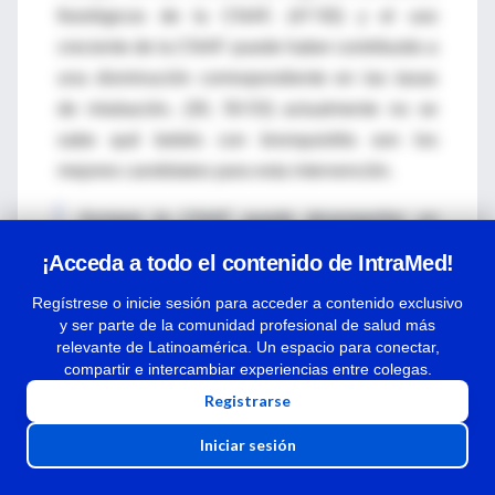
fisiológicos de la CNAF, (47-50) y el uso
creciente de la CNAF puede haber contribuido a
una disminución correspondiente en las tasas
de intubación, (30, 50-53) actualmente no se
sabe qué bebés con bronquiolitis son los
mejores candidatos para esta intervención.
Aunque la CNAF puede desempeñar un
papel como tratamiento de rescate para
¡Acceda a todo el contenido de IntraMed!
prevenir la necesidad de atención en la UCI
Regístrese o inicie sesión para acceder a contenido exclusivo
en la bronquiolitis, no parece modificar el
y ser parte de la comunidad profesional de salud más
curso de la enfermedad subyacente. (54)
relevante de Latinoamérica. Un espacio para conectar,
compartir e intercambiar experiencias entre colegas.
Además, no todos los bebés que requieren
Registrarse
apoyo de las vías respiratorias son admitidos en
Iniciar sesión
la UCI. Muchos pacientes con CNAF parecen
ser candidatos para la terapia de sala, (31, 55-