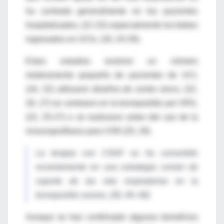
ha centrado generalmente en los pacientes
hospitalizados, (21-23) especialmente los bebes
ingresados en UCIs. (16, 24-29).
Estos estudios tuvieron un número
relativamente pequeño de pacientes de UCI,
(16, 22) utilizaron diseños de centro único, (22,
26, 27) se centraron en la bronquiolitis por VRS,
(22, 25-27) o se realizaron antes del uso de la
inmunoprofilaxis para VSR.(25, 26)
La terapia con CNAF se ha convertido
recientemente en una estrategia común de
soporte de las vías respiratorias en la
bronquiolitis severa. (30, 44–46)
Aunque se han confirmado algunos beneficios