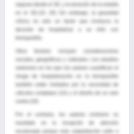
seguras desde el SE, y la duración de la estadía
en el SE.(15, 20) Sin embargo, la gravedad
clínica es solo un factor que involucra la
decisión de hospitalizar a un niño con
bronquiolitis.
Otros factores incluyen consideraciones
sociales, geográficas y culturales. Los estudios
anteriores en los que los autores cuantifican el
riesgo de hospitalización en la bronquiolitis
también están limitados por la necesidad de
cálculos complejos (14) y el diseño de un solo
centro.(19)
Por el contrario, los autores centraron su
resultado en la recepción de atención
escalonada porque esta subpoblación sufre o