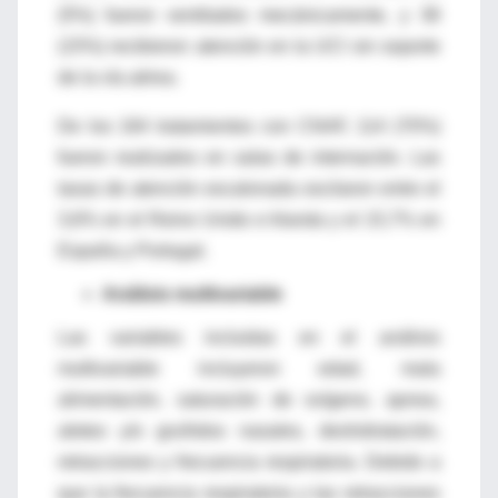
(5%) fueron ventilados mecánicamente, y 38
(15%) recibieron atención en la UCI sin soporte
de la vía aérea.
De los 164 tratamientos con CNAF, 114 (70%)
fueron realizados en salas de internación. Las
tasas de atención escalonada oscilaron entre el
3,6% en el Reino Unido e Irlanda y el 15,7% en
España y Portugal.
Análisis multivariable
Las variables incluidas en el análisis
multivariable incluyeron edad, mala
alimentación, saturación de oxígeno, apnea,
aleteo y/o gruñidos nasales, deshidratación,
retracciones y frecuencia respiratoria. Debido a
que la frecuencia respiratoria y las retracciones