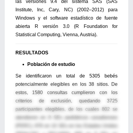
las versiones 9.4 del sistema SAS (SAS
Institute, Inc, Cary, NC) (2002–2012) para
Windows y el software estadístico de fuente
abierta R versión 3.0 (R Foundation for
Statistical Computing, Vienna, Austria).
RESULTADOS
Población de estudio
Se identificaron un total de 5305 bebés
potencialmente elegibles en los 38 sitios. De
estos, 1580 consultas cumplieron con los
criterios de exclusión, quedando 3725
participantes elegibles, de los cuales 802 se
atendieron en 8 SEs pediátricos canadienses
(PERC), 978 en 10 SEs en los Estados Unidos