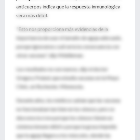
anticuerpos indica que la respuesta inmunológica
será más débil.
"Esto nos proporciona más evidencias de la
importancia de usar el tamaño de aguja adecuado,
porque ignoramos cuál sería la consecuencia con
otras vacunas", dijo Middleman.
Los resultados no son nuevos, dijo el doctor
Gregory Poland, que estudia vacunas en la Mayo
Clinic, en Rochester, Minnesota.
Durante años, los médicos sabían que las vacunas
no funcionaban tan bien en los obesos, pero se
desconocía si era porque los obesos tienen un
sistema inmune débil o porque la grasa impedía
que la aguja llegara a los músculos, donde las