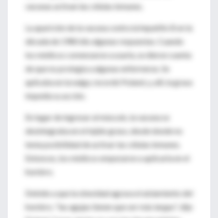
vacunas activan las células inmunes.
La aparición de la vacuna contra la hepatitis B en la
década de 1980 dio algunas respuestas. Cuando
los médicos comenzaron a usarla, se dieron cuenta
de que no protegía a algunas enfermeras. Se
aplicaba en la nalga, recordó Poland, y, allí, la grasa
impedía su acción.
En lugar de ingresar al músculo, la vacuna se
desintegraba en el tejido graso, desde donde no
tenía posibilidad de activar las células inmunes.
Entonces, los médicos empezaron a aplicarla en el
hombro.
Debido a que la obesidad agrava el aislamiento del
hombro, "las agujas tienen que ser más largas", dijo