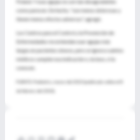
Poland. Y esas agujas no son tan desagradables
como parecen. De hecho, "son menos dolorosas y
tienen menos efectos adversos", agregó.
Los Centros para el Control y la Prevención de
Enfermedades recomiendan usar agujas más
largas en pacientes obesos, pero se ignora cuántos
médicos cumplen esa indicación o, incluso, si la
conocen.
FUENTE: Pediatrics, marzo del 2010 (publicado online el 8
de febrero del 2010).