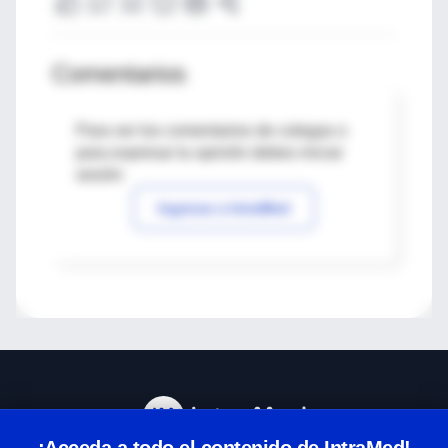
Comentarios
Para ver los comentarios de colegas o
para expresar tu opinión debes iniciar
sesión
Ingresar a IntraMed